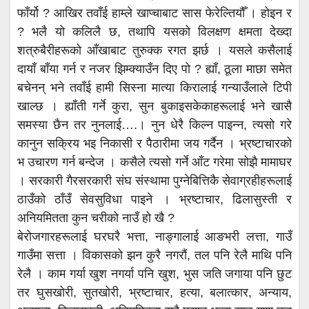
फाँर्यो ? आखिर तवाँई हाम्ले खाप्चाबाट सास फेरेल्तियौँ । होइन र
? भलै यो कलिलै छ, तथापि यसको विलक्षण क्षमता देख्दा
शत्रुबैरीहरूको आँखाबाट तुरुक्क रगत झर्छ । यसले कसैलाई
दायाँ बाँया गर्न र नजर झिम्क्याउँन दिए पो ? ह्याँ, ठूला माछा समेत
बचेनन् भने तवाँई हामी सिस्ना मात्या किरालाई गन्याउँलाले टिपी
खाल्छ । ह्याँती गर्ने कुरा, सुन बुकाइसकेकाहरूलाई भने खासै
समस्या छैन तर नुनलाई….। नुन धेरै किल्न पाइन्न, त्यसो गरे
कानुन सक्रिय भइ निकासी र पैठारीमा जय गर्दैन । भ्रष्टाचारको
भ उचारण गर्न बन्देज । कसैले त्यसो गर्ने आँट गरेमा सोझै मामाघर
। सरकारी गैरसरकारी संघ संस्थामा पुग्नेबित्तिकै सेवाग्रहीहरूलाई
ठाउँको ठाँउँ सेवसुविधा पाइने । भ्रष्टाचार, ढिलासुस्ती र
अनियमितता कुन चरीको नाउँ हो खै ?
बेरोजगारहरूलाई घरघरै भत्ता, नाङ्गालाई आङभरी लत्ता, गाउँ
गाउँमा सत्ता । विकासको झन कुरै नगरौं, तल पनि रेलै माथि पनि
रेलै । काम गर्या खुश नगर्या पनि खुश, भुस जति जगाया पनि छुट
तर घुसखोरी, सुतखोरी, भ्रष्टाचार, हत्या, बलात्कार, अन्याय,