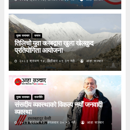
मुख्य समाचार
समाज
तिलिचो युवा क्लबद्वारा खुला खेलकुद
प्रतियोगिता आयोजना
२०८३ श्रावण १४, बिहीबार ०९:३९ गते
आहा सञ्चार
मुख्य समाचार
राजनीति
संसदीय व्यवस्थाको विकल्प नयाँ जनवादी
व्यवस्था
२०८३ श्रावण १२, मंगलवार २०:५३ गते
आहा सञ्चार