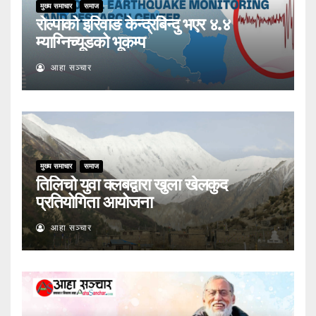
मुख्य समाचार
समाज
रोल्पाको इरिवाङ केन्द्रबिन्दु भएर ४.४
म्याग्निच्यूडको भूकम्प
आहा सञ्चार
मुख्य समाचार
समाज
तिलिचो युवा क्लबद्वारा खुला खेलकुद
प्रतियोगिता आयोजना
आहा सञ्चार