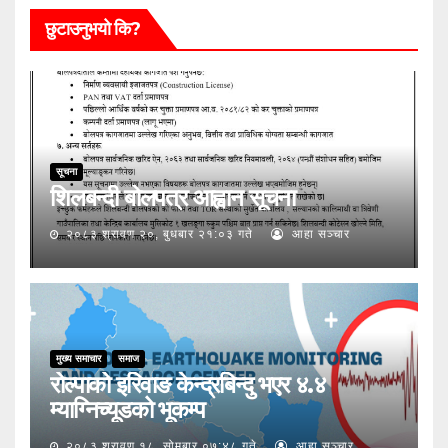
छुटाउनुभयो कि?
सूचना
शिलबन्दी बोलपत्र आह्वान सूचना
२०८३ श्रावण २०, बुधबार २१:०३ गते
आहा सञ्चार
मुख्य समाचार
समाज
रोल्पाको इरिवाङ केन्द्रबिन्दु भएर ४.४
म्याग्निच्यूडको भूकम्प
२०८३ श्रावण १८, सोमबार ०७:४८ गते
आहा सञ्चार