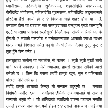
ध्यानीसम्म, उठेकादेखि सुतेकासम्म, शहासीदेखि कातरसम्म,
रोगीदेखि भोगीसम्म, महिलादेखि पुरुषसम्म, उपियाँदेखि उडुससम्मले
होस्टेमा हैँसे नगर्या हो र ? बिगतमा चाहे शहर होस या गाउँ,
वनबास होस या घरबास सबै समप्रदायका बन्धुहरू एउटै छानामुनि
एउटै भान्सामा पाकेको रुखोसुखो निल्दै कडा संघर्ष नगरेको भए के
हुँन्थ्यो ? सबैको गलजोड र मनोकामनाबाट आमाको व्याथा मत्थर
मात्र नभई विश्वास समेत बढ्यो कि भोलीका दिनमा टुट्, फुट् र
लुट् हुँने छैन भनेर ।
हातखुट्ठा चलोस् या नचलोस् नो मत्लब । सुती सुती मुखाँ चारो
पानी पस्ने पक्काछ । मेरो ख्यालमा, हाम्रो सन्तान सबैको प्यारो
बनेको छ । किन कि यसमा तवाँई हाम्रो खुन, सुन र पसिनाको
पोखल मिसिएको छ ।
तवाँई हाम्रो आशाको केन्द्र यो सन्तान बहुगुणी छ । यसका
विशेषतै अनौठा छन । तवाँईको छीमेकी लबाक्यालाई यो सन्तान
गल्पासो भएकै हो । यो औँरिदाको स्वादिलो बास्ना पचाउन नसकि
उसले हत्तपत्त नाक बन्द गर्या होइन र ? उसले नाक बन्द गराई क्या