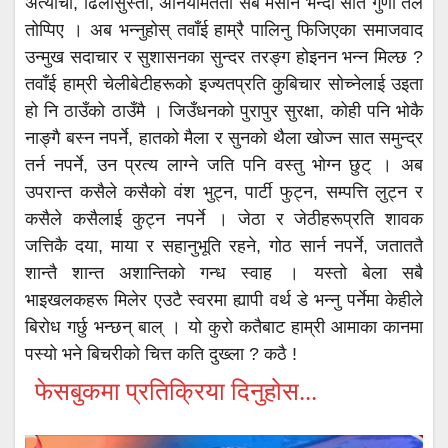
अत्याचा, ढिलासुस्ती, अनियमितता सबै मसान भन्दा सात गुणा तल
तोप्पिए । अब भन्नुहोस् तवाँई हाम्रै पालिनु फिजिएका समाजवाद
उन्मुख सदाचार र सुशासनका सुन्दर तरङ्ग होइनन भन्न मिल्छ ?
तवाँई हाम्री चेलीबेटीहरूको इज्यतप्रति कुबिचार सोच्नेलाई उइता
हो नि ठाउँको ठाउँमै । जिउँधनको पुरापुर सुरक्षा, कोही पनि भोकै
नाङ्गै बस्न नपर्ने, हातको मैला र सुनको थैला खोज्न सात समुन्द्र
तर्न नपर्ने, उन प्रत्य लाग्ने जति पनि वस्तु भोग्न छुट् । अब
उपरान्त कसैले कसैको वंश भुट्न, पार्टी फुट्न, सम्पत्ति लुट्न र
कसैले कसैलाई कुट्न नपर्ने । जेठा र जेठीहरूप्रति शावक
जत्तिकै दया, माया र सहानुभूति रहने, गोठ सार्न नपर्ने, जताततै
शान्तै शान्त अशान्तिको गन्ध स्वाह । यस्तो बेला सबै
भाइखलकहरू मिलेर एउटै स्वरमा ह्यापी वर्थ डे भन्नु पर्नेमा केहीले
बिरोध गर्छु भन्छन् बाल् । यो कुरो कतैबाट हाम्री आमाका कानमा
पस्यो भने बिचरीको चित्त कति दुख्ला ? कठै !
फेसबुकमा प्रतिक्रिया दिनुहोस...