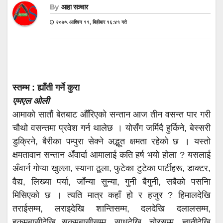
By
आहा सञ्चार
२०७५ आश्विन ११, बिहीबार १६:४१ गते
स्तम्भ : ह्याँती गर्ने कुरा
एमएल ओली
आमाको सातौं बेतबाट औँरिएको सन्तान आज तीन वसन्त पार गरी
चौथो वसन्तमा प्रवेश गर्न थालेछ । योसँग जर्मिदै हुर्किने, बेस्सरी
डुक्रिने, बैरीका पम्पुरा सेक्ने अद्भूत क्षमता रहेको छ । यस्तो
क्षमतावान सन्तान अँवार्दा आमालाई कति हर्ष भयो होला ? यसलाई
अँवार्न गोप्या खुल्ला, स्याना ठूला, फुटेका टुटेका पार्टीहरू, डाक्टर,
वैद्य, लिख्या पर्या, जाँन्या सुन्या, गुनी बैगुनी, सबैको पसनिा
मिसिएको छ । त्यति मात्र कहाँ हो र हजुर ? हिमालदेखि
तराईसम्म, लराइदेखि शान्तिसम्म, दलदेखि दलालसम्म,
हुकुमबासीदेखि सुकुमबासीसम्म, साधुदेखि, चोरसम्म, ज्ञानीदेखि