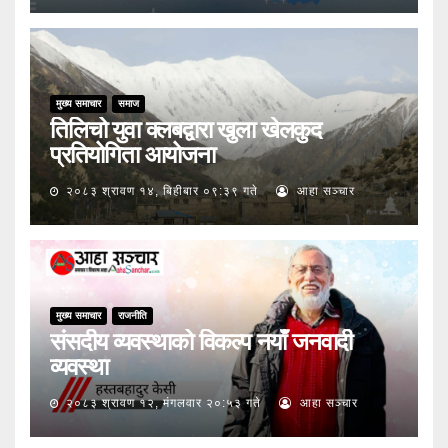
मुख्य समाचार
समाज
तिलिचो युवा क्लबद्वारा खुला खेलकुद
प्रतियोगिता आयोजना
२०८३ श्रावण १४, बिहीबार ०९:३९ गते
आहा सञ्चार
मुख्य समाचार
राजनीति
संसदीय व्यवस्थाको विकल्प नयाँ जनवादी
व्यवस्था
२०८३ श्रावण १२, मंगलवार २०:५३ गते
आहा सञ्चार