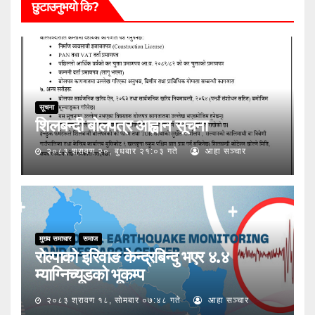
छुटाउनुभयो कि?
सूचना
शिलबन्दी बोलपत्र आह्वान सूचना
२०८३ श्रावण २०, बुधबार २१:०३ गते
आहा सञ्चार
मुख्य समाचार
समाज
रोल्पाको इरिवाङ केन्द्रबिन्दु भएर ४.४
म्याग्निच्यूडको भूकम्प
२०८३ श्रावण १८, सोमबार ०७:४८ गते
आहा सञ्चार