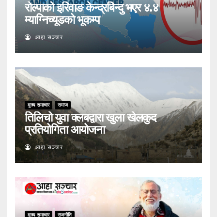
रोल्पाको इरिवाङ केन्द्रबिन्दु भएर ४.४
म्याग्निच्यूडको भूकम्प
आहा सञ्चार
मुख्य समाचार
समाज
तिलिचो युवा क्लबद्वारा खुला खेलकुद
प्रतियोगिता आयोजना
आहा सञ्चार
मुख्य समाचार
राजनीति