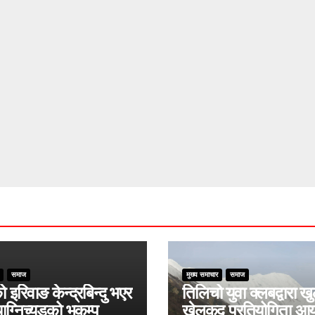
समाज
मुख्य समाचार
समाज
ो इरिवाङ केन्द्रबिन्दु भएर
तिलिचो युवा क्लबद्वारा ख
ाग्निच्यूडको भूकम्प
खेलकुद प्रतियोगिता आ