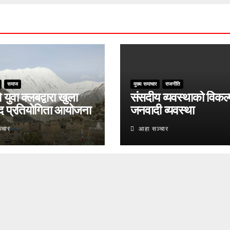
समाज
मुख्य समाचार
राजनीति
युवा क्लबद्वारा खुला
संसदीय व्यवस्थाको विकल्
द प्रतियोगिता आयोजना
जनवादी व्यवस्था
्चार
आहा सञ्चार