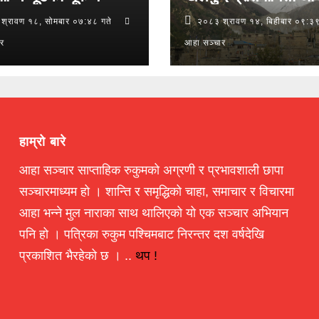
श्रावण १८, सोमबार ०७:४८ गते
२०८३ श्रावण १४, बिहीबार ०९:३९
ार
आहा सञ्चार
हाम्रो बारे
आहा सञ्चार साप्ताहिक रुकुमको अग्रणी र प्रभावशाली छापा
सञ्चारमाध्यम हो । शान्ति र समृद्धिको चाहा, समाचार र विचारमा
आहा भन्ने मुल नाराका साथ थालिएको यो एक सञ्चार अभियान
पनि हो । पत्रिका रुकुम पश्चिमबाट निरन्तर दश वर्षदेखि
प्रकाशित भैरहेको छ । ..
थप !