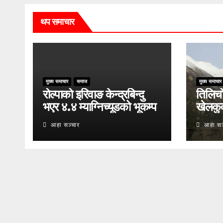
थप समाचार
मुख्य समाचार
समाज
मुख्य समाचार
रोल्पाको इरिवाङ केन्द्रबिन्दु
तिलिचो 
भएर ४.४ म्याग्निच्यूडको भूकम्प
खेलकु
आहा सञ्चार
आहा सञ