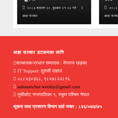
२०८३ श्रावण २०, बुधबार २१:०३ गते
२०८३ 
आहा सञ्चार
आहा सञ्च
आहा सञ्चार डटकमका लागि
सञ्चालक/प्रधान सम्पादक : मेगराज खड्का
IT Support: तुलसी दाहाल
०८८५३०३६८, ९८५७८२२८१६
aahasanchar.weekly@gmail.com
मुसीकोट नगरपालिका १, रुकुम पश्चिम नेपाल
सूचना तथा प्रसारण विभाग दर्ता नम्बर : ८४६/०७४/७५