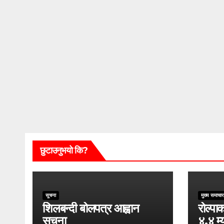
छुटाउनुभयो कि?
सूचना
मुख्य समाचार
शिलबन्दी बोलपत्र आह्वान
रोल्पाक
सूचना
४.४ म्य