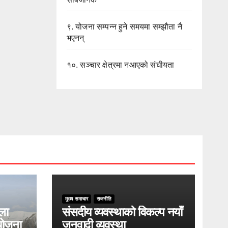
९.
योजना सम्पन्न हुने समयमा सम्झौता नै
भएनन्
१०.
सञ्चार क्षेत्रमा नआएको संघीयता
मुख्य समाचार
राजनीति
ुला
संसदीय व्यवस्थाको विकल्प नयाँ
योजना
जनवादी व्यवस्था