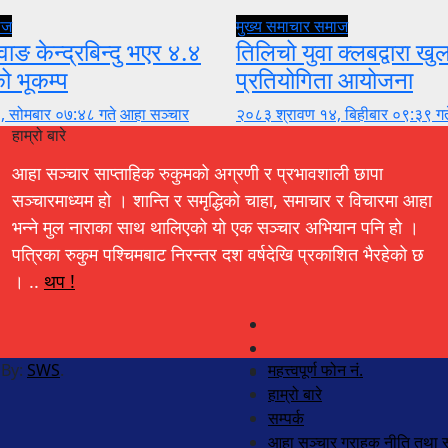
ाज
मुख्य समाचार
समाज
वाङ केन्द्रबिन्दु भएर ४.४
तिलिचो युवा क्लबद्वारा ख
को भूकम्प
प्रतियोगिता आयोजना
, सोमबार ०७:४८ गते
आहा सञ्चार
२०८३ श्रावण १४, बिहीबार ०९:३९ गत
हाम्रो बारे
आहा सञ्चार साप्ताहिक रुकुमको अग्रणी र प्रभावशाली छापा
सञ्चारमाध्यम हो । शान्ति र समृद्धिको चाहा, समाचार र विचारमा आहा
भन्ने मुल नाराका साथ थालिएको यो एक सञ्चार अभियान पनि हो ।
पत्रिका रुकुम पश्चिमबाट निरन्तर दश वर्षदेखि प्रकाशित भैरहेको छ
। ..
थप !
 By:
SWS
.
महत्त्वपूर्ण फोन नं.
हाम्रो बारे
सम्पर्क
आहा सञ्चार ग्राहक नीति तथा स