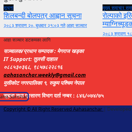
सूचना
मुख्य समाचार
सम
शिलबन्दी बोलपत्र आह्वान सूचना
रोल्पाको इरि
म्याग्निच्यूड
२०८३ श्रावण २०, बुधबार २१:०३ गते
आहा सञ्चार
२०८३ श्रावण १८
आहा सञ्चार डटकमका लागि
सञ्चालक/प्रधान सम्पादक : मेगराज खड्का
IT Support: तुलसी दाहाल
०८८५३०३६८, ९८५७८२२८१६
aahasanchar.weekly@gmail.com
मुसीकोट नगरपालिका १, रुकुम पश्चिम नेपाल
सूचना तथा प्रसारण विभाग दर्ता नम्बर : ८४६/०७४/७५
Copyright © All Right Reserved Aahasanchar
|
Developed