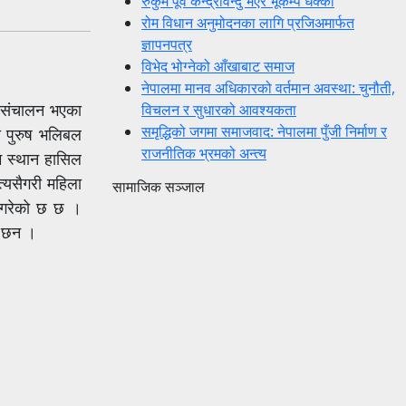
रुकुम पूर्व केन्द्रविन्दु भएर भूकम्प धक्का
रोम विधान अनुमोदनका लागि प्रजिअमार्फत
ज्ञापनपत्र
विभेद भोग्नेको आँखाबाट समाज
नेपालमा मानव अधिकारको वर्तमान अवस्था: चुनौती,
म संचालन भएका
विचलन र सुधारको आवश्यकता
समृद्धिको जगमा समाजवाद: नेपालमा पुँजी निर्माण र
ा पुरुष भलिबल
राजनीतिक भ्रमको अन्त्य
म स्थान हासिल
्यसैगरी महिला
सामाजिक सञ्जाल
ल गरेको छ छ ।
का छन ।