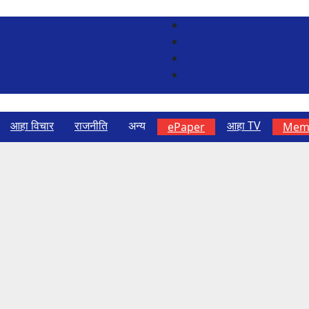
आहा विचार
राजनीति
अन्य
आहा TV
ePaper
Memb