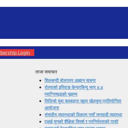
ership Login
ताजा समाचार
शिलबन्दी बोलपत्र आह्वान सूचना
रोल्पाको इरिवाङ केन्द्रबिन्दु भएर ४.४
म्याग्निच्यूडको भूकम्प
तिलिचो युवा क्लबद्वारा खुला खेलकुद प्रतियोगिता
आयोजना
संसदीय व्यवस्थाको विकल्प नयाँ जनवादी व्यवस्था
एआई युगको शैक्षिक विमर्श र परनिर्भरताको पासो