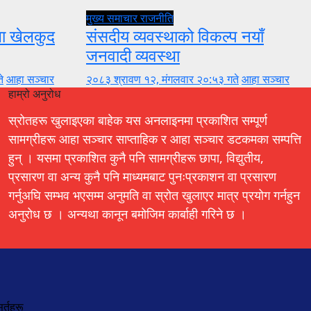
मुख्य समाचार
राजनीति
ुला खेलकुद
संसदीय व्यवस्थाको विकल्प नयाँ
जनवादी व्यवस्था
े
आहा सञ्चार
२०८३ श्रावण १२, मंगलवार २०:५३ गते
आहा सञ्चार
हाम्रो अनुरोध
स्रोतहरू खुलाइएका बाहेक यस अनलाइनमा प्रकाशित सम्पूर्ण
सामग्रीहरू आहा सञ्चार साप्ताहिक र आहा सञ्चार डटकमका सम्पत्ति
हुन् । यसमा प्रकाशित कुनै पनि सामग्रीहरू छापा, विद्युतीय,
प्रसारण वा अन्य कुनै पनि माध्यमबाट पुनःप्रकाशन वा प्रसारण
गर्नुअघि सम्भव भएसम्म अनुमति वा स्रोत खुलाएर मात्र प्रयोग गर्नहुन
अनुरोध छ । अन्यथा कानून बमोजिम कार्बाही गरिने छ ।
र्तहरू