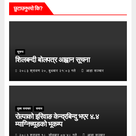
छुटाउनुभयो कि?
सूचना
शिलबन्दी बोलपत्र आह्वान सूचना
२०८३ श्रावण २०, बुधबार २१:०३ गते
आहा सञ्चार
मुख्य समाचार
समाज
रोल्पाको इरिवाङ केन्द्रबिन्दु भएर ४.४
म्याग्निच्यूडको भूकम्प
२०८३ श्रावण १८, सोमबार ०७:४८ गते
आहा सञ्चार