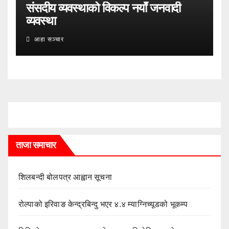
संसदीय व्यवस्थाको विकल्प नयाँ जनवादी
व्यवस्था
आहा सञ्चार
ताजा समाचार
शिलबन्दी बोलपत्र आह्वान सूचना
रोल्पाको इरिवाङ केन्द्रबिन्दु भएर ४.४ म्याग्निच्यूडको भूकम्प