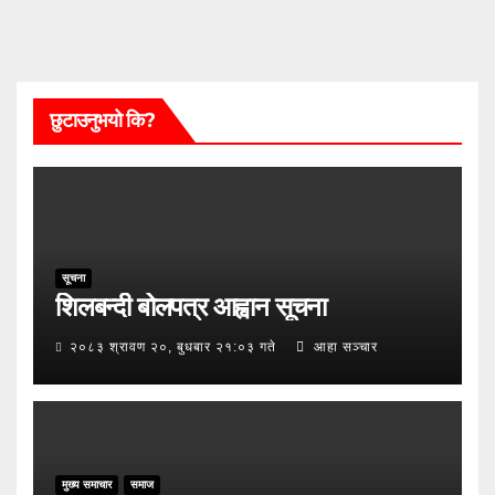
छुटाउनुभयो कि?
सूचना
शिलबन्दी बोलपत्र आह्वान सूचना
२०८३ श्रावण २०, बुधबार २१:०३ गते
आहा सञ्चार
मुख्य समाचार
समाज