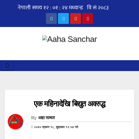
Skip
to
content
एक महिनादेखि बिद्युत अवरुद्ध
By
आहा सञ्चार
२०७५ श्रावण १८, शुक्रबार १२:५७ गते