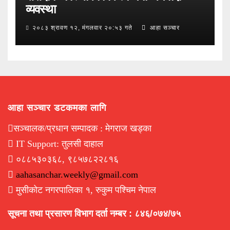
व्यवस्था
२०८३ श्रावण १२, मंगलवार २०:५३ गते
आहा सञ्चार
आहा सञ्चार डटकमका लागि
सञ्चालक/प्रधान सम्पादक : मेगराज खड्का
IT Support: तुलसी दाहाल
०८८५३०३६८, ९८५७८२२८१६
aahasanchar.weekly@gmail.com
मुसीकोट नगरपालिका १, रुकुम पश्चिम नेपाल
सूचना तथा प्रसारण विभाग दर्ता नम्बर : ८४६/०७४/७५