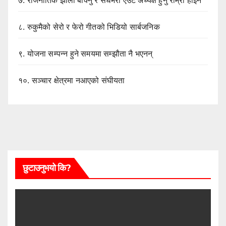
७.
राजनीतिक झोला बोक्नु र सधैंभरी एउटै अध्यक्ष हुनु राम्रो होईन
८.
रुकुमैको सेरो र फेरो गीतको भिडियो सार्बजनिक
९.
योजना सम्पन्न हुने समयमा सम्झौता नै भएनन्
१०.
सञ्चार क्षेत्रमा नआएको संघीयता
छुटाउनुभयो कि?