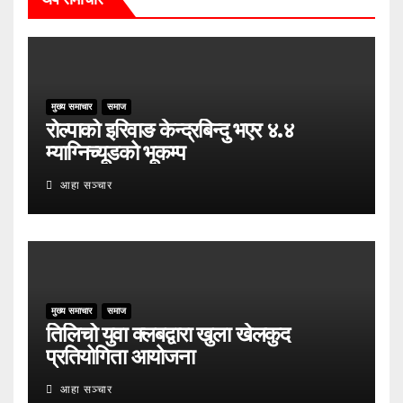
मुख्य समाचार
समाज
रोल्पाको इरिवाङ केन्द्रबिन्दु भएर ४.४
म्याग्निच्यूडको भूकम्प
आहा सञ्चार
मुख्य समाचार
समाज
तिलिचो युवा क्लबद्वारा खुला खेलकुद
प्रतियोगिता आयोजना
आहा सञ्चार