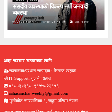
संसदीय व्यवस्थाको विकल्प नयाँ जनवादी
व्यवस्था
२०८३ श्रावण १२, मंगलवार २०:५३ गते
आहा सञ्चार
आहा सञ्चार डटकमका लागि
सञ्चालक/प्रधान सम्पादक : मेगराज खड्का
IT Support: तुलसी दाहाल
०८८५३०३६८, ९८५७८२२८१६
aahasanchar.weekly@gmail.com
मुसीकोट नगरपालिका १, रुकुम पश्चिम नेपाल