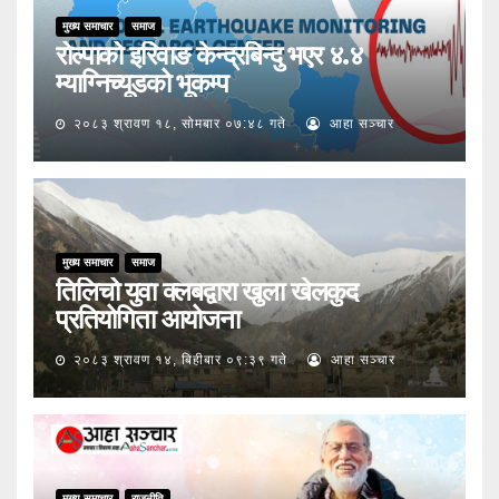
मुख्य समाचार
समाज
रोल्पाको इरिवाङ केन्द्रबिन्दु भएर ४.४
म्याग्निच्यूडको भूकम्प
२०८३ श्रावण १८, सोमबार ०७:४८ गते
आहा सञ्चार
मुख्य समाचार
समाज
तिलिचो युवा क्लबद्वारा खुला खेलकुद
प्रतियोगिता आयोजना
२०८३ श्रावण १४, बिहीबार ०९:३९ गते
आहा सञ्चार
मुख्य समाचार
राजनीति