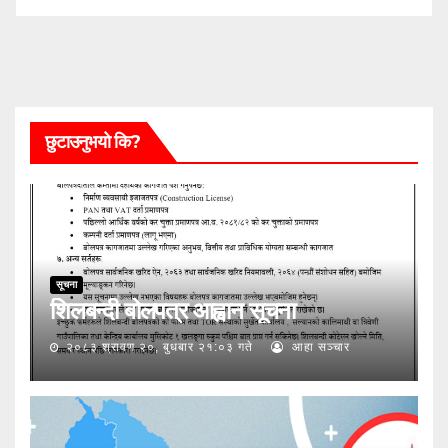
छुटाउनुभयो कि?
सूचना
शिलबन्दी बोलपत्र आह्वान सूचना
२०८३ श्रावण २०, बुधबार २१:०३ गते
आहा सञ्चार