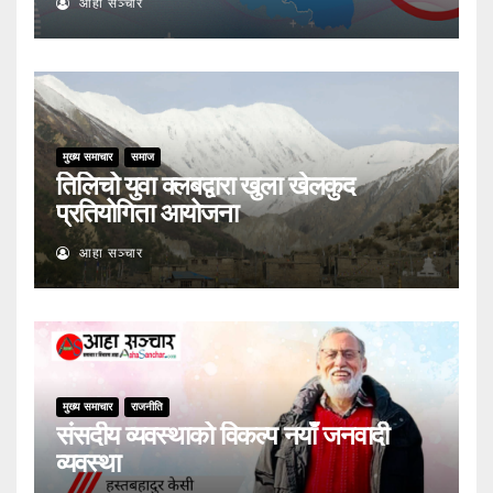
आहा सञ्चार
मुख्य समाचार
समाज
तिलिचो युवा क्लबद्वारा खुला खेलकुद
प्रतियोगिता आयोजना
आहा सञ्चार
मुख्य समाचार
राजनीति
संसदीय व्यवस्थाको विकल्प नयाँ जनवादी
व्यवस्था