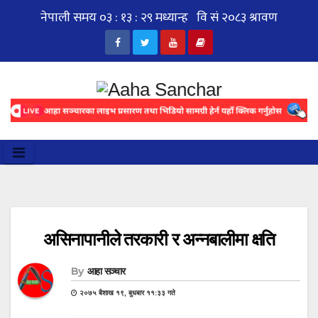
Skip
to
content
असिनापानीले तरकारी र अन्नबालीमा क्षति
By
आहा सञ्चार
२०७५ बैशाख १९, बुधबार ११:३३ गते