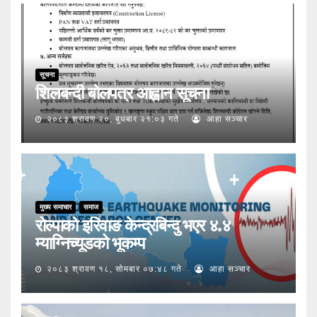
सूचना
शिलबन्दी बोलपत्र आह्वान सूचना
२०८३ श्रावण २०, बुधबार २१:०३ गते
आहा सञ्चार
मुख्य समाचार
समाज
रोल्पाको इरिवाङ केन्द्रबिन्दु भएर ४.४
म्याग्निच्यूडको भूकम्प
२०८३ श्रावण १८, सोमबार ०७:४८ गते
आहा सञ्चार