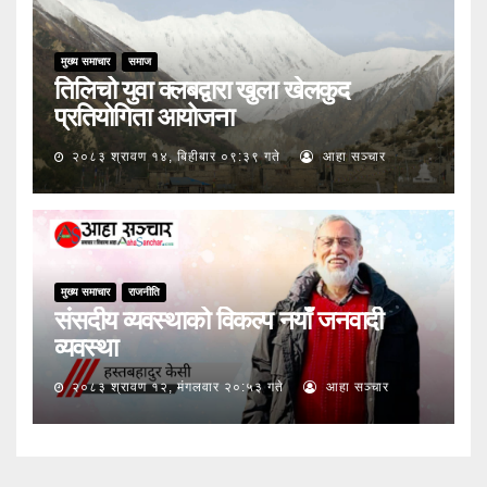
मुख्य समाचार
समाज
तिलिचो युवा क्लबद्वारा खुला खेलकुद
प्रतियोगिता आयोजना
२०८३ श्रावण १४, बिहीबार ०९:३९ गते
आहा सञ्चार
मुख्य समाचार
राजनीति
संसदीय व्यवस्थाको विकल्प नयाँ जनवादी
व्यवस्था
२०८३ श्रावण १२, मंगलवार २०:५३ गते
आहा सञ्चार