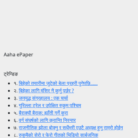
Aaha ePaper
ट्रेन्डिङ
१.
बिहेको तयारीमा जुटेको बेला प्रहरी पुगेपछि......
२.
बिहेका लागि मंसिर नै कुर्नु पर्छर ?
३.
जनयुद्ध संग्रहालय : एक चर्चा
४.
गुरिल्ला ट्रेल र उपेक्षित रुकुम पश्चिम
५.
बैराक्यौ बैराक: ह्याँती गर्ने कुरा
६.
वर्ग संघर्षको लागि क्रान्ति निरन्तर
७.
राजनीतिक झोला बोक्नु र सधैंभरी एउटै अध्यक्ष हुनु राम्रो होईन
८.
रुकुमैको सेरो र फेरो गीतको भिडियो सार्बजनिक