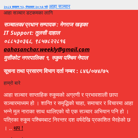
आहा सञ्चार
२०८३ श्रावण १२, मंगलवार २०:५३ गते
आहा सञ्चार डटकमका लागि
सञ्चालक/प्रधान सम्पादक : मेगराज खड्का
IT Support: तुलसी दाहाल
०८८५३०३६८, ९८५७८२२८१६
aahasanchar.weekly@gmail.com
मुसीकोट नगरपालिका १, रुकुम पश्चिम नेपाल
सूचना तथा प्रसारण विभाग दर्ता नम्बर : ८४६/०७४/७५
हाम्रो बारे
आहा सञ्चार साप्ताहिक रुकुमको अग्रणी र प्रभावशाली छापा
सञ्चारमाध्यम हो । शान्ति र समृद्धिको चाहा, समाचार र विचारमा आहा
भन्ने मुल नाराका साथ थालिएको यो एक सञ्चार अभियान पनि हो ।
पत्रिका रुकुम पश्चिमबाट निरन्तर दश वर्षदेखि प्रकाशित भैरहेको छ
। ..
थप !