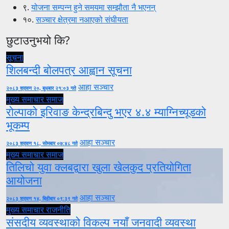
९.
योजना सम्पन्न हुने समयमा सम्झौता नै भएनन्
१०.
सञ्चार क्षेत्रमा नआएको संघीयता
छुटाउनुभयो कि?
सूचना
शिलबन्दी बोलपत्र आह्वान सूचना
आहा सञ्चार
२०८३ श्रावण २०, बुधबार २१:०३ गते
मुख्य समाचार
समाज
रोल्पाको इरिवाङ केन्द्रबिन्दु भएर ४.४ म्याग्निच्यूडको
भूकम्प
आहा सञ्चार
२०८३ श्रावण १८, सोमबार ०७:४८ गते
मुख्य समाचार
समाज
तिलिचो युवा क्लबद्वारा खुला खेलकुद प्रतियोगिता
आयोजना
आहा सञ्चार
२०८३ श्रावण १४, बिहीबार ०९:३९ गते
मुख्य समाचार
राजनीति
संसदीय व्यवस्थाको विकल्प नयाँ जनवादी व्यवस्था