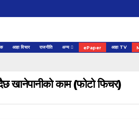
िक
आहा विचार
राजनीति
अन्य
आहा TV
ePaper
 हुदैछ खानेपानीको काम (फोटो फिचर)