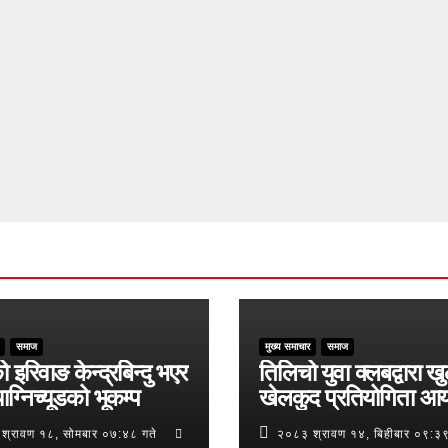
समाज
मुख्य समाचार
समाज
ो इरिवाङ केन्द्रबिन्दु भएर
तिलिचो युवा क्लबद्वारा ख
ाग्निच्यूडको भूकम्प
खेलकुद प्रतियोगिता आ
श्रावण १८, सोमबार ०७:४८ गते
२०८३ श्रावण १४, बिहीबार ०९:३९