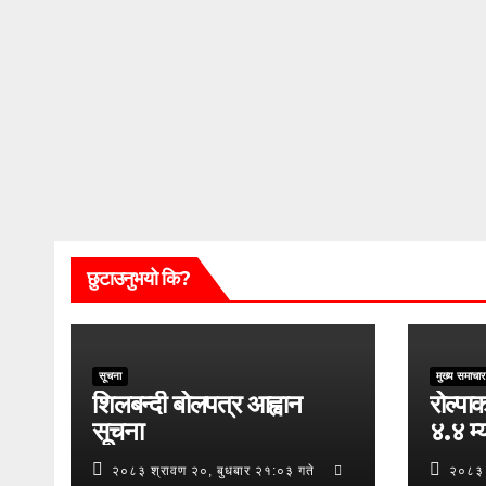
छुटाउनुभयो कि?
सूचना
मुख्य समाचार
शिलबन्दी बोलपत्र आह्वान
रोल्पाक
सूचना
४.४ म्य
२०८३ श्रावण २०, बुधबार २१:०३ गते
२०८३ 