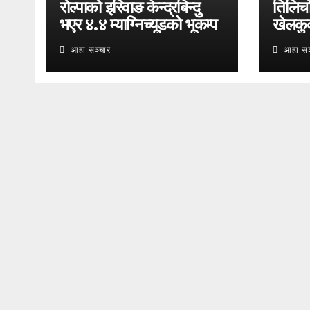
रोल्पाको इरिवाङ केन्द्रबिन्दु
तिलिचो 
भएर ४.४ म्याग्निच्यूडको भूकम्प
खेलकु
आहा सञ्चार
आहा सञ