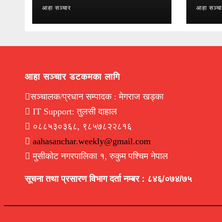
आहा सञ्चार
आहा सञ्च
आहा सञ्चार डटकमका लागि
सञ्चालक/प्रधान सम्पादक : मेगराज खड्का
IT Support: तुलसी दाहाल
०८८५३०३६८, ९८५७८२२८१६
aahasanchar.weekly@gmail.com
मुसीकोट नगरपालिका १, रुकुम पश्चिम नेपाल
सूचना तथा प्रसारण विभाग दर्ता नम्बर : ८४६/०७४/७५