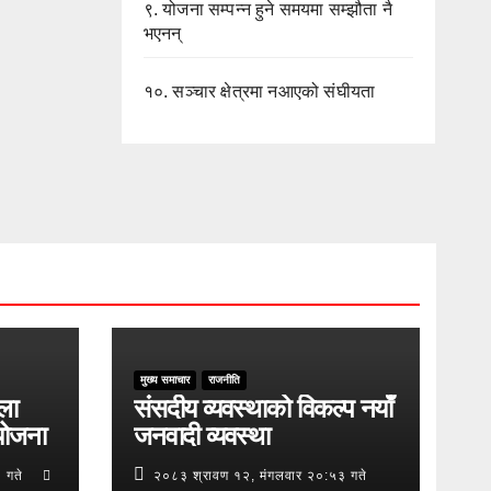
९.
योजना सम्पन्न हुने समयमा सम्झौता नै
भएनन्
१०.
सञ्चार क्षेत्रमा नआएको संघीयता
मुख्य समाचार
राजनीति
ुला
संसदीय व्यवस्थाको विकल्प नयाँ
योजना
जनवादी व्यवस्था
 गते
२०८३ श्रावण १२, मंगलवार २०:५३ गते