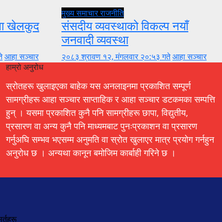
मुख्य समाचार
राजनीति
ुला खेलकुद
संसदीय व्यवस्थाको विकल्प नयाँ
जनवादी व्यवस्था
े
आहा सञ्चार
२०८३ श्रावण १२, मंगलवार २०:५३ गते
आहा सञ्चार
हाम्रो अनुरोध
स्रोतहरू खुलाइएका बाहेक यस अनलाइनमा प्रकाशित सम्पूर्ण
सामग्रीहरू आहा सञ्चार साप्ताहिक र आहा सञ्चार डटकमका सम्पत्ति
हुन् । यसमा प्रकाशित कुनै पनि सामग्रीहरू छापा, विद्युतीय,
प्रसारण वा अन्य कुनै पनि माध्यमबाट पुनःप्रकाशन वा प्रसारण
गर्नुअघि सम्भव भएसम्म अनुमति वा स्रोत खुलाएर मात्र प्रयोग गर्नहुन
अनुरोध छ । अन्यथा कानून बमोजिम कार्बाही गरिने छ ।
र्तहरू