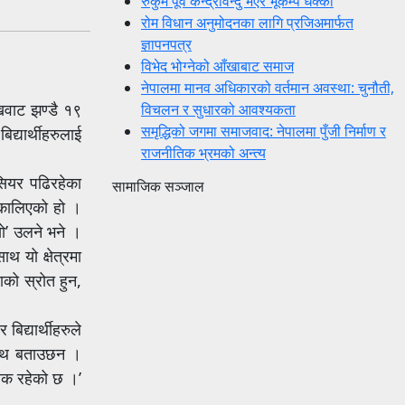
रुकुम पूर्व केन्द्रविन्दु भएर भूकम्प धक्का
रोम विधान अनुमोदनका लागि प्रजिअमार्फत
ज्ञापनपत्र
विभेद भोग्नेको आँखाबाट समाज
नेपालमा मानव अधिकारको वर्तमान अवस्था: चुनौती,
ुखवाट झण्डै १९
विचलन र सुधारको आवश्यकता
समृद्धिको जगमा समाजवाद: नेपालमा पुँजी निर्माण र
द्यार्थीहरुलाई
राजनीतिक भ्रमको अन्त्य
सियर पढिरहेका
सामाजिक सञ्जाल
िकालिएको हो ।
यो’ उलने भने ।
थ यो क्षेत्रमा
ाको स्रोत हुन,
बिद्यार्थीहरुले
न नाथ बताउछन ।
यक रहेको छ ।’