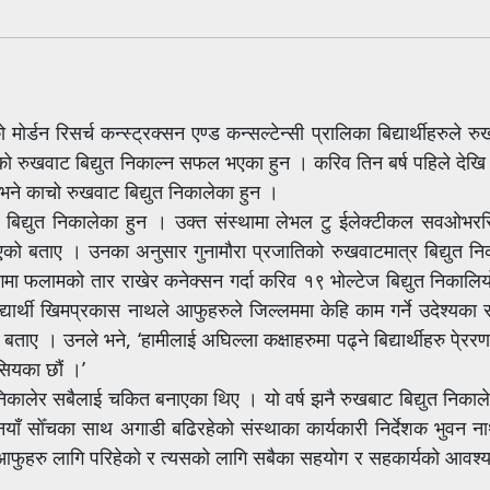
्डन रिसर्च कन्स्ट्रक्सन एण्ड कन्सल्टेन्सी प्रालिका बिद्यार्थीहरुले र
ो रुखवाट बिद्युत निकाल्न सफल भएका हुन । करिव तिन बर्ष पहिले देखि बि
ष भने काचो रुखवाट बिद्युत निकालेका हुन ।
ट बिद्युत निकालेका हुन । उक्त संस्थामा लेभल टु ईलेक्टीकल सवओभर
एको बताए । उनका अनुसार गुनामौरा प्रजातिको रुखवाटमात्र बिद्युत न
गमा फलामको तार राखेर कनेक्सन गर्दा करिव १९ भोल्टेज बिद्युत निकालि
ार्थी खिमप्रकास नाथले आफुहरुले जिल्लममा केहि काम गर्ने उदेश्यका सा
ाए । उनले भने, ‘हामीलाई अघिल्ला कक्षाहरुमा पढ्ने बिद्यार्थीहरु पे्ररण
सियका छौं ।’
 निकालेर सबैलाई चकित बनाएका थिए । यो वर्ष झनै रुखबाट बिद्युत निकालेर 
नै नयाँ सोँचका साथ अगाडी बढिरहेको संस्थाका कार्यकारी निर्देशक भुव
्फ आफुहरु लागि परिहेको र त्यसको लागि सबैका सहयोग र सहकार्यको आवश्