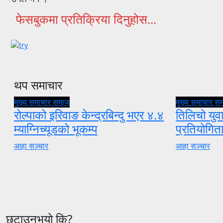
फेसबुकमा प्रतिक्रिया दिनुहोस...
थप समाचार
मुख्य समाचार
समाज
मुख्य समाचार
स
रोल्पाको इरिवाङ केन्द्रबिन्दु भएर ४.४
तिलिचो युवा
म्याग्निच्यूडको भूकम्प
प्रतियोगि
आहा सञ्चार
आहा सञ्चार
छुटाउनुभयो कि?