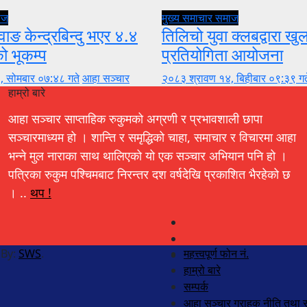
ाज
मुख्य समाचार
समाज
वाङ केन्द्रबिन्दु भएर ४.४
तिलिचो युवा क्लबद्वारा ख
को भूकम्प
प्रतियोगिता आयोजना
, सोमबार ०७:४८ गते
आहा सञ्चार
२०८३ श्रावण १४, बिहीबार ०९:३९ गत
हाम्रो बारे
आहा सञ्चार साप्ताहिक रुकुमको अग्रणी र प्रभावशाली छापा
सञ्चारमाध्यम हो । शान्ति र समृद्धिको चाहा, समाचार र विचारमा आहा
भन्ने मुल नाराका साथ थालिएको यो एक सञ्चार अभियान पनि हो ।
पत्रिका रुकुम पश्चिमबाट निरन्तर दश वर्षदेखि प्रकाशित भैरहेको छ
। ..
थप !
 By:
SWS
.
महत्त्वपूर्ण फोन नं.
हाम्रो बारे
सम्पर्क
आहा सञ्चार ग्राहक नीति तथा स