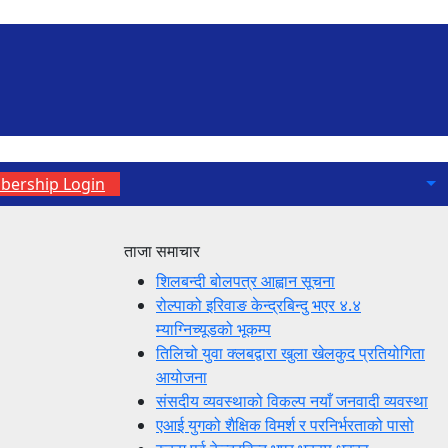
ership Login
ताजा समाचार
शिलबन्दी बोलपत्र आह्वान सूचना
रोल्पाको इरिवाङ केन्द्रबिन्दु भएर ४.४
म्याग्निच्यूडको भूकम्प
तिलिचो युवा क्लबद्वारा खुला खेलकुद प्रतियोगिता
आयोजना
संसदीय व्यवस्थाको विकल्प नयाँ जनवादी व्यवस्था
एआई युगको शैक्षिक विमर्श र परनिर्भरताको पासो