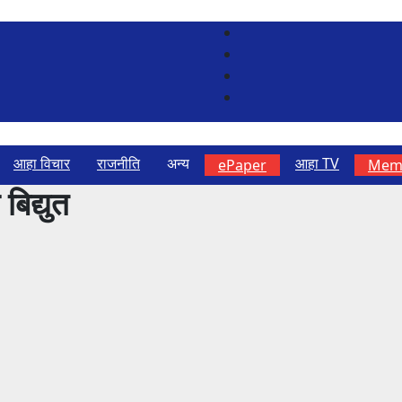
आहा विचार
राजनीति
अन्य
आहा TV
ePaper
Memb
िद्युत