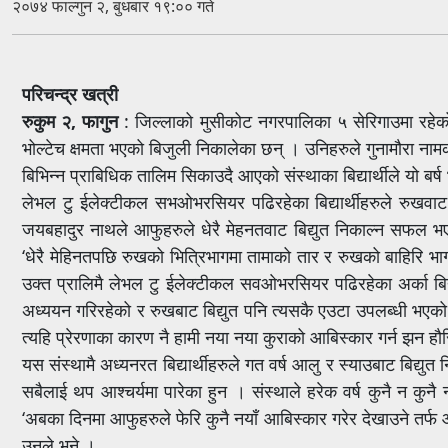
२०७४ फाल्गुन २, बुधबार १९:०० गते
परिचन्द्र खत्री
रुकुम २, फागुन
: जिल्लाको मुसीकोट नगरपालिका ५ सेरिगाउमा रहेको मोर
भोल्टेच क्षमता भएको बिजुली निकालेका छन् । उनिहरुले गुनामौरा नामक
बिभिन्न प्राबिधिक तालिम सिकाउदै आएको संस्थाका बिद्यार्थीले यो बर्
लेभल टु ईलेक्टीकल सभओभरसियर पढिरहेका बिद्यार्थीहरुले रुखवा
जयबहादुर नाथले आफुहरुले धेरै मेहनतवाट बिद्युत निकाल्न सफल भ
‘धेरै मेहिनतपछि रुखको भित्रिभागमा तामाको तार र रुखको बाहिरि भा
उक्त प्रालिमै लेभल टु ईलेक्टीकल सवओभरसियर पढिरहेका अर्का बिद्य
अध्ययन गरिरहेको र रुखबाट बिद्युत पनि त्यसकै एउटा उपलब्धी भएको बत
त्यहि प्रेरणाका कारण नै हामी नया नया कुराको आबिस्कार गर्न झन हौ
यस संस्थामै अध्यनरत बिद्यार्थीहरुले गत वर्ष आलु र स्याउबाट बिद्युत
सबैलाई थप आश्चर्यमा पारेका हुन । संस्थाले हरेक वर्ष कुनै न कु
‘अबका दिनमा आफुहरुले फेरि कुनै नयाँ आबिस्कार गरेर देखाउने तर
उनले भने ।