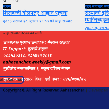
सूचना
मुख्य समाचार
सम
शिलबन्दी बोलपत्र आह्वान सूचना
रोल्पाको इरि
म्याग्निच्यूड
२०८३ श्रावण २०, बुधबार २१:०३ गते
आहा सञ्चार
२०८३ श्रावण १८
आहा सञ्चार डटकमका लागि
सञ्चालक/प्रधान सम्पादक : मेगराज खड्का
IT Support: तुलसी दाहाल
०८८५३०३६८, ९८५७८२२८१६
aahasanchar.weekly@gmail.com
मुसीकोट नगरपालिका १, रुकुम पश्चिम नेपाल
सूचना तथा प्रसारण विभाग दर्ता नम्बर : ८४६/०७४/७५
Copyright © All Right Reserved Aahasanchar
|
Developed