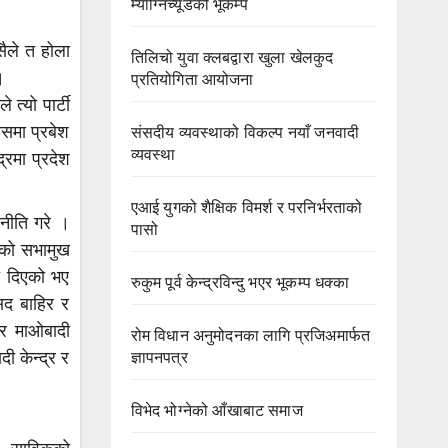
म्याग्निच्यूडको भूकम्प
सैले त होला
तिलिचो युवा क्लबद्वारा खुला खेलकुद
।
प्रतियोगिता आयोजना
त्यो पार्टी
ेसमा प्रबेश
संसदीय व्यवस्थाको विकल्प नयाँ जनवादी
व्यवस्था
्रमा प्रदेश
एआई युगको शैक्षिक विमर्श र परनिर्भरताको
जनीति गरे ।
पासो
िएको सभामुख
ता दिएको भए
रुकुम पूर्व केन्द्रविन्दु भएर भूकम्प धक्का
सद बाहिर र
ेर माओबादी
रोम विधान अनुमोदनका लागि प्रजिअमार्फत
ी केन्द्र र
ज्ञापनपत्र
विभेद भोग्नेको आँखाबाट समाज