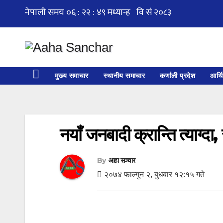
Skip
to
content
मुख्य समाचार
स्थानीय समाचार
कर्णाली प्रदेश
आर्थ
नयाँ जनबादी क्रान्ति त्याग्
By
आहा सञ्चार
२०७४ फाल्गुन २, बुधबार १२:१५ गते