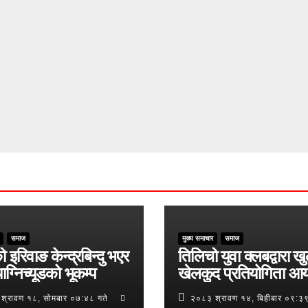
समाज
मुख्य समाचार
समाज
ो इरिवाङ केन्द्रबिन्दु भएर
तिलिचो युवा क्लबद्वारा ख
ाग्निच्यूडको भूकम्प
खेलकुद प्रतियोगिता आ
श्रावण १८, सोमबार ०७:४८ गते
२०८३ श्रावण १४, बिहीबार ०९:३९