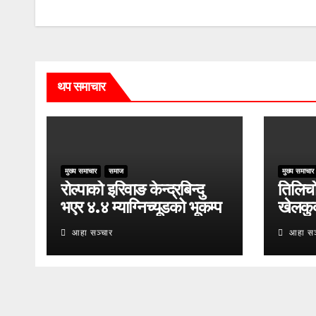
थप समाचार
मुख्य समाचार
समाज
मुख्य समाचार
रोल्पाको इरिवाङ केन्द्रबिन्दु
तिलिचो 
भएर ४.४ म्याग्निच्यूडको भूकम्प
खेलकु
आहा सञ्चार
आहा सञ