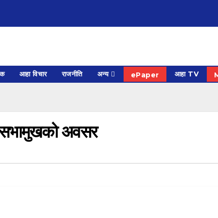
िक
आहा विचार
राजनीति
अन्य
आहा TV
ePaper
दा, सभामुखको अवसर