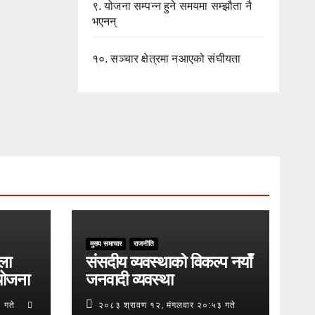
९.
योजना सम्पन्न हुने समयमा सम्झौता नै
भएनन्
१०.
सञ्चार क्षेत्रमा नआएको संघीयता
मुख्य समाचार
राजनीति
ुला
संसदीय व्यवस्थाको विकल्प नयाँ
योजना
जनवादी व्यवस्था
 गते
२०८३ श्रावण १२, मंगलवार २०:५३ गते