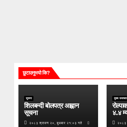
छुटाउनुभयो कि?
सूचना
मुख्य समाचार
शिलबन्दी बोलपत्र आह्वान
रोल्पाक
सूचना
४.४ म्य
२०८३ श्रावण २०, बुधबार २१:०३ गते
२०८३ 