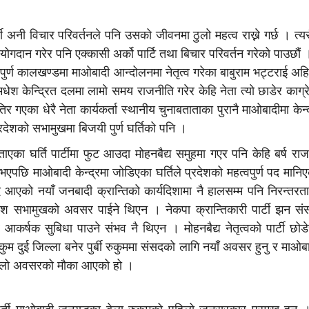
टी अनी विचार परिवर्तनले पनि उसको जीवनमा ठुलो महत्व राख्ने गर्छ । त्य
 योगदान गरेर पनि एक्कासी अर्को पार्टि तथा बिचार परिवर्तन गरेको पाउछौं 
वपुर्ण कालखण्डमा माओबादी आन्दोलनमा नेतृत्व गरेका बाबुराम भट्टराई अहिले 
ै मधेश केन्द्रित दलमा लामो समय राजनीति गरेर केहि नेता त्यो छाडेर काग्र
र गएका धेरै नेता कार्यकर्ता स्थानीय चुनाबताताका पुरानै माओबादीमा केन्द
रदेशको सभामुखमा बिजयी पुर्ण घर्तिको पनि ।
का घर्ति पार्टीमा फुट आउदा मोहनबैद्य समुहमा गएर पनि केहि बर्ष रा
 भएपछि माओबादी केन्द्रमा जोडिएका घर्तिले प्रदेशको महत्वपुर्ण पद मान
्दै आएको नयाँ जनबादी क्रान्तिको कार्यदिशामा नै हालसम्म पनि निरन्तर
श सभामुखको अवसर पाईने थिएन । नेकपा क्रान्तिकारी पार्टी झन सं
र्षक सुबिधा पाउने संभव नै थिएन । मोहनबैद्य नेतृत्वको पार्टी छोड
ुकुम दुई जिल्ला बनेर पुर्बी रुकुममा संसदको लागि नयाँ अवसर हुनु र माओबाद
 ठुलो अवसरको मौका आएको हो ।