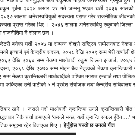
र घर्ती माओबादी जनयुद्धका बेला रुकुमको पहिलो जनसरकार प्रमुख हुन
 रुकुम पूर्बमा २०२४ असार २९ गते जन्मनु भएका घर्ती २०३६ सालक
ले २०३७ सालमा अनेरास्ववियुको सदस्यता प्राप्त गरेर राजनीतिक जीवन
दस्यता प्राप्त गरेका थिए । २०४६ सालमा अनेरास्ववियु रुकुमको जिल्ला 
पमा राजनीतिमा नै संलग्न छन ।
टरी बनेका घर्ती २०५७ मा सम्पन्न दोश्रो राष्ट्रिय सम्मेलनबाट नेकपा
मको इन्चार्ज एबं केन्द्रीय सदस्य, २०५८ देखि २०५९ सम्म भेरी कर्णाली क्षे
य, २०६२ देखि २०६४ सम्म नेकपा माओवादी रुकुम जिल्ला इन्चार्ज, २०६५
सदस्य, २०६८ देखि २०७० सम्म मोहन बैद्य नेतृत्वको नेकपा क्रान्तिकार
 सम्म नेकपा क्रान्तिकारी माओवादीको पश्चिम मगरात इन्चार्ज तथा पोलिटव
टीमा फर्किएका उनी पार्टीको ५ नं प्रदेश संयोजक तथा केन्द्रीय सचिवालय
हतियार ठाने । जसले गर्दा माओबादी क्रान्तिमा उनले क्रान्तिकारी गीत 
द्धताका निकै चर्चा कमाएको ‘कसले भन्छ, यहाँ क्रान्ति सफल हुँदैन….’ भन
ृतिक समूहमा रहेर बिताएका थिए ।
हेर्नुहोस यस्तो छ उनको गीत