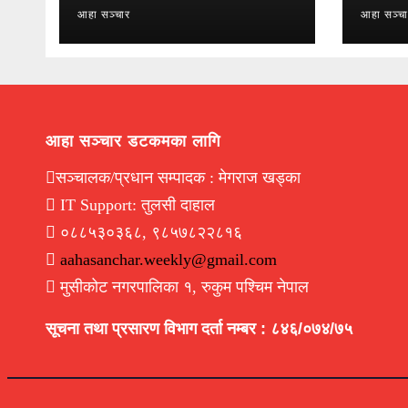
आहा सञ्चार
आहा सञ्च
आहा सञ्चार डटकमका लागि
सञ्चालक/प्रधान सम्पादक : मेगराज खड्का
IT Support: तुलसी दाहाल
०८८५३०३६८, ९८५७८२२८१६
aahasanchar.weekly@gmail.com
मुसीकोट नगरपालिका १, रुकुम पश्चिम नेपाल
सूचना तथा प्रसारण विभाग दर्ता नम्बर : ८४६/०७४/७५