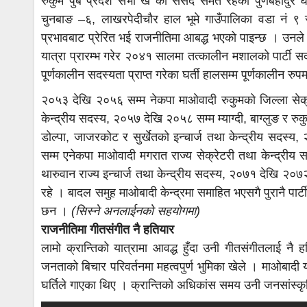
रुकुम पुर्ब प्रदेश सभा ख का संसद समेत रहेका पुर्णबहादु
चुनबाङ –६, लाखरपेदीचौर हाल भूमे गाउँपालिका वडा नं ९
प्रभावबाट प्रेरित भई राजनीतिमा आबद्ध भएको पाइन्छ । उन
यात्रा प्रारम्भ गरेर २०४१ सालमा तत्कालीन मशालको पार्टी स
पूर्णकालीन सदस्यता प्राप्त गरेका घर्ती हालसम्म पूर्णकालीन रु
२०५३ देखि २०५६ सम्म नेकपा माओवादी रुकुमको जिल्ला सेक्रे
केन्द्रीय सदस्य, २०५७ देखि २०५८ सम्म म्याग्दी, बाग्लुङ र रुकु
डोल्पा, जाजरकोट र सुर्खेतको इन्चार्ज तथा केन्द्रीय सदस्
सम्म एनेकपा माओवादी मगरात राज्य सेक्रेटरी तथा केन्द्रीय 
थारुवान राज्य इन्चार्ज तथा केन्द्रीय सदस्य, २०७१ देखि २०७२
रहे । बादल समुह माओबादी केन्द्रमा समाहित भएसगै पुरानै पार्
छन ।
(सिस्ने अनलाईनको सहयोगमा)
राजनीतिमा गीतसंगीत नै हतियार
लामो क्रान्तिको यात्रामा आवद्ध हुँदा उनी गीतसंगीतलाई नै 
जनताको बिचार परिवर्तनमा महत्वपुर्ण भुमिका खेले । माओबादी य
घर्तिले गाएका थिए । क्रान्तिको अधिकांस समय उनी जनसांस्क