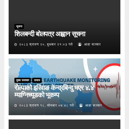
सूचना
शिलबन्दी बोलपत्र आह्वान सूचना
२०८३ श्रावण २०, बुधबार २१:०३ गते
आहा सञ्चार
मुख्य समाचार
समाज
रोल्पाको इरिवाङ केन्द्रबिन्दु भएर ४.४
म्याग्निच्यूडको भूकम्प
२०८३ श्रावण १८, सोमबार ०७:४८ गते
आहा सञ्चार