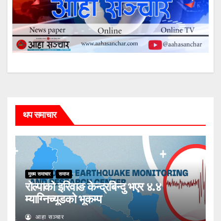
थप समाचार
मुख्य समाचार
समाज
रोल्पाको इरिवाङ केन्द्रबिन्दु भएर ४.४
म्याग्निच्यूडको भूकम्प
आहा सञ्चार