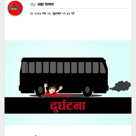
By
आहा सञ्चार
२०७४ माघ २६, शुक्रबार १९:३३ गते