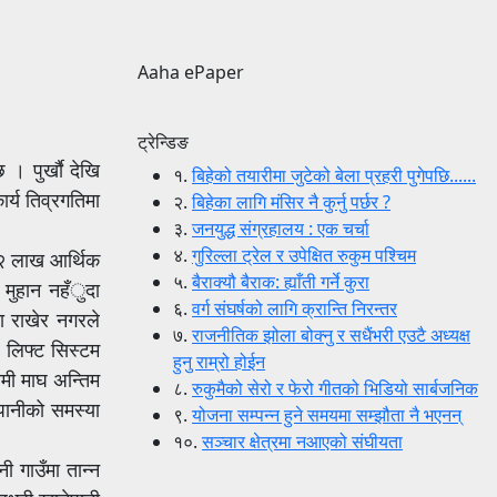
Aaha ePaper
ट्रेन्डिङ
। पुर्खाै देखि
१.
बिहेको तयारीमा जुटेको बेला प्रहरी पुगेपछि......
्य तिव्रगतिमा
२.
बिहेका लागि मंसिर नै कुर्नु पर्छर ?
३.
जनयुद्ध संग्रहालय : एक चर्चा
४.
गुरिल्ला ट्रेल र उपेक्षित रुकुम पश्चिम
६२ लाख आर्थिक
५.
बैराक्यौ बैराक: ह्याँती गर्ने कुरा
 मुहान नहँुदा
६.
वर्ग संघर्षको लागि क्रान्ति निरन्तर
मा राखेर नगरले
७.
राजनीतिक झोला बोक्नु र सधैंभरी एउटै अध्यक्ष
 लिफ्ट सिस्टम
हुनु राम्रो होईन
ामी माघ अन्तिम
८.
रुकुमैको सेरो र फेरो गीतको भिडियो सार्बजनिक
ेपानीको समस्या
९.
योजना सम्पन्न हुने समयमा सम्झौता नै भएनन्
१०.
सञ्चार क्षेत्रमा नआएको संघीयता
ी गाउँमा तान्न