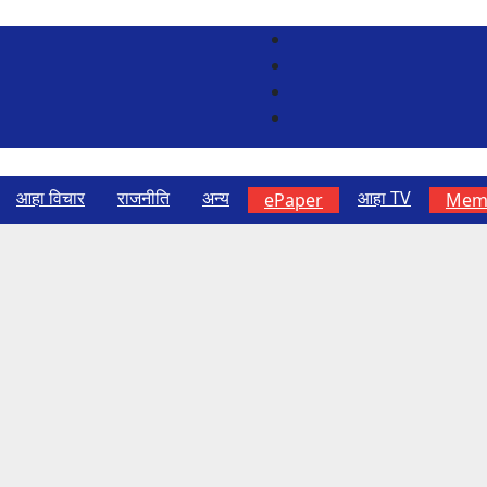
आहा विचार
राजनीति
अन्य
आहा TV
ePaper
Memb