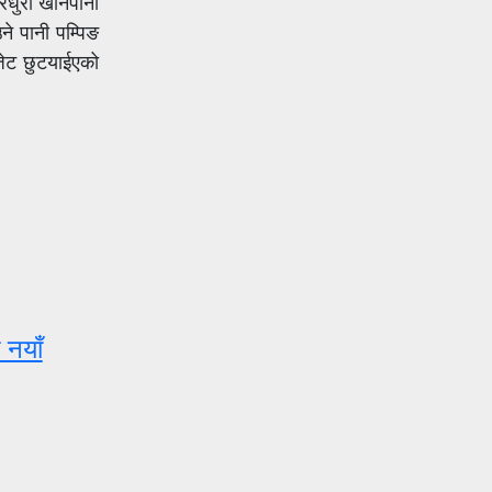
धुरी खानेपानी
े पानी पम्पिङ
वजेट छुटयाईएको
 नयाँ