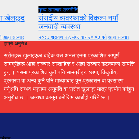
मुख्य समाचार
राजनीति
ुला खेलकुद
संसदीय व्यवस्थाको विकल्प नयाँ
जनवादी व्यवस्था
े
आहा सञ्चार
२०८३ श्रावण १२, मंगलवार २०:५३ गते
आहा सञ्चार
हाम्रो अनुरोध
स्रोतहरू खुलाइएका बाहेक यस अनलाइनमा प्रकाशित सम्पूर्ण
सामग्रीहरू आहा सञ्चार साप्ताहिक र आहा सञ्चार डटकमका सम्पत्ति
हुन् । यसमा प्रकाशित कुनै पनि सामग्रीहरू छापा, विद्युतीय,
प्रसारण वा अन्य कुनै पनि माध्यमबाट पुनःप्रकाशन वा प्रसारण
गर्नुअघि सम्भव भएसम्म अनुमति वा स्रोत खुलाएर मात्र प्रयोग गर्नहुन
अनुरोध छ । अन्यथा कानून बमोजिम कार्बाही गरिने छ ।
र्तहरू