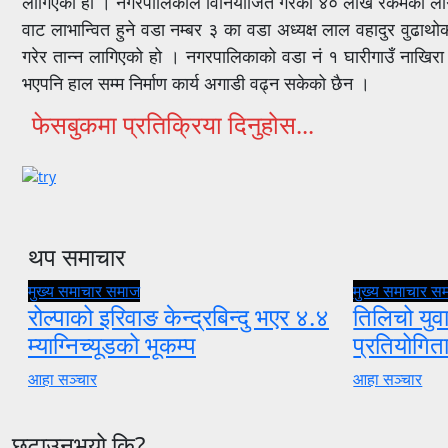
लागिएको हो । नगरपालिकाले विनियोजित गरेको ४० लाख रकमको लागतमा 
वाट लाभान्वित हुने वडा नम्बर ३ का वडा अध्यक्ष लाल वहादुर वुढ
गरेर तान्न लागिएको हो । नगरपालिकाको वडा नं १ घारीगाउँ नाखिरा 
भएपनि हाल सम्म निर्माण कार्य अगाडी वढ्न सकेको छैन ।
फेसबुकमा प्रतिक्रिया दिनुहोस...
थप समाचार
मुख्य समाचार
समाज
मुख्य समाचार
स
रोल्पाको इरिवाङ केन्द्रबिन्दु भएर ४.४
तिलिचो युवा
म्याग्निच्यूडको भूकम्प
प्रतियोगि
आहा सञ्चार
आहा सञ्चार
छुटाउनुभयो कि?