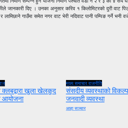
निर्माण सम्पन्न हुने योजना निर्माण पश्चात वडा नं २ र ३ का ४ सय घर
ाथोकीले जानकारी दिए । उनका अनुसार करिव १ किलोमिटरको दुरी वाट पिउन
र लामिछाने गाउँमा समेत नगर वाट भेरी नदिवाट पानी पम्पिङ गर्ने भनी 
माज
मुख्य समाचार
राजनीति
 क्लबद्वारा खुला खेलकुद
संसदीय व्यवस्थाको विकल्प
ता आयोजना
जनवादी व्यवस्था
आहा सञ्चार