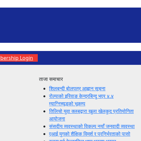
ership Login
ताजा समाचार
शिलबन्दी बोलपत्र आह्वान सूचना
रोल्पाको इरिवाङ केन्द्रबिन्दु भएर ४.४
म्याग्निच्यूडको भूकम्प
तिलिचो युवा क्लबद्वारा खुला खेलकुद प्रतियोगिता
आयोजना
संसदीय व्यवस्थाको विकल्प नयाँ जनवादी व्यवस्था
एआई युगको शैक्षिक विमर्श र परनिर्भरताको पासो