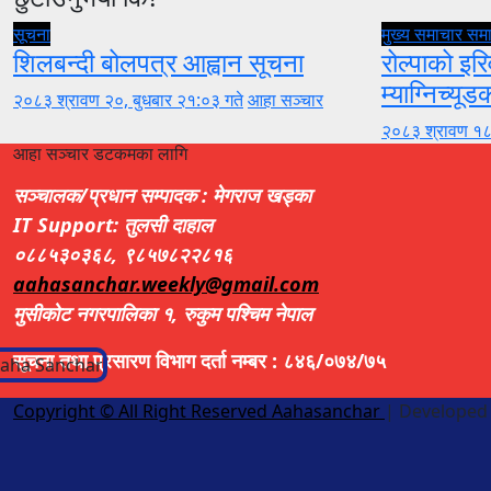
सूचना
मुख्य समाचार
सम
शिलबन्दी बोलपत्र आह्वान सूचना
रोल्पाको इरि
म्याग्निच्यूड
२०८३ श्रावण २०, बुधबार २१:०३ गते
आहा सञ्चार
२०८३ श्रावण १८
आहा सञ्चार डटकमका लागि
सञ्चालक/प्रधान सम्पादक : मेगराज खड्का
IT Support: तुलसी दाहाल
०८८५३०३६८, ९८५७८२२८१६
aahasanchar.weekly@gmail.com
मुसीकोट नगरपालिका १, रुकुम पश्चिम नेपाल
सूचना तथा प्रसारण विभाग दर्ता नम्बर : ८४६/०७४/७५
Copyright © All Right Reserved Aahasanchar
|
Developed