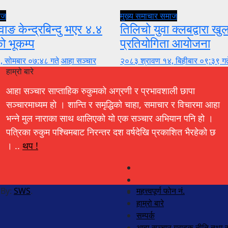
ाज
मुख्य समाचार
समाज
वाङ केन्द्रबिन्दु भएर ४.४
तिलिचो युवा क्लबद्वारा ख
को भूकम्प
प्रतियोगिता आयोजना
, सोमबार ०७:४८ गते
आहा सञ्चार
२०८३ श्रावण १४, बिहीबार ०९:३९ गत
हाम्रो बारे
आहा सञ्चार साप्ताहिक रुकुमको अग्रणी र प्रभावशाली छापा
सञ्चारमाध्यम हो । शान्ति र समृद्धिको चाहा, समाचार र विचारमा आहा
भन्ने मुल नाराका साथ थालिएको यो एक सञ्चार अभियान पनि हो ।
पत्रिका रुकुम पश्चिमबाट निरन्तर दश वर्षदेखि प्रकाशित भैरहेको छ
। ..
थप !
 By:
SWS
.
महत्त्वपूर्ण फोन नं.
हाम्रो बारे
सम्पर्क
आहा सञ्चार ग्राहक नीति तथा स