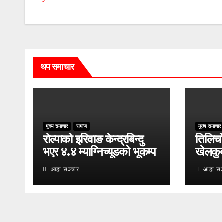
थप समाचार
मुख्य समाचार
समाज
मुख्य समाचार
रोल्पाको इरिवाङ केन्द्रबिन्दु
तिलिचो 
भएर ४.४ म्याग्निच्यूडको भूकम्प
खेलकु
आहा सञ्चार
आहा सञ