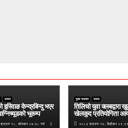
समाज
मुख्य समाचार
समाज
ो इरिवाङ केन्द्रबिन्दु भएर
तिलिचो युवा क्लबद्वारा ख
ाग्निच्यूडको भूकम्प
खेलकुद प्रतियोगिता आ
श्रावण १८, सोमबार ०७:४८ गते
२०८३ श्रावण १४, बिहीबार ०९:३९