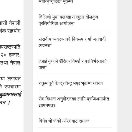
म्याग्निच्यूडको भूकम्प
तिलिचो युवा क्लबद्वारा खुला खेलकुद
वासी नेपाली
प्रतियोगिता आयोजना
्थिक सहयोग
संसदीय व्यवस्थाको विकल्प नयाँ जनवादी
व्यवस्था
राष्ट्रपति
 २० हजार,
एआई युगको शैक्षिक विमर्श र परनिर्भरताको
 तथा नेपाल
पासो
सिया लगायत
रुकुम पूर्व केन्द्रविन्दु भएर भूकम्प धक्का
ो उपचारमा
 बुढामगरलाई
रोम विधान अनुमोदनका लागि प्रजिअमार्फत
 छन ।
ज्ञापनपत्र
विभेद भोग्नेको आँखाबाट समाज