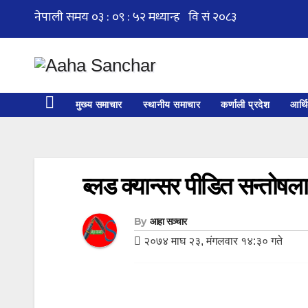
Skip
to
content
मुख्य समाचार
स्थानीय समाचार
कर्णाली प्रदेश
आर्थ
ब्लड क्यान्सर पीडित सन्तोषल
By
आहा सञ्चार
२०७४ माघ २३, मंगलवार १४:३० गते