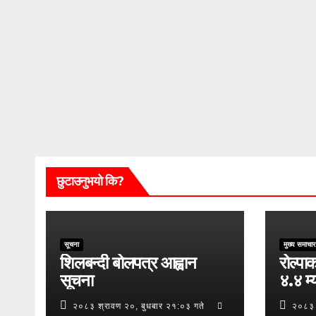
छुटाउनुभयो कि?
सूचना
मुख्य समाचार
शिलबन्दी बोलपत्र आह्वान
रोल्पाक
सूचना
४.४ म्य
२०८३ श्रावण २०, बुधबार २१:०३ गते
२०८३ 