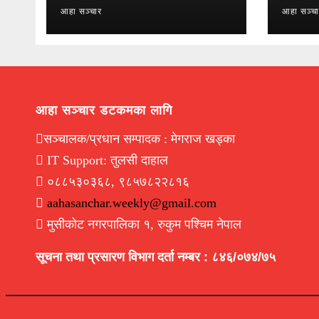
आहा सञ्चार
आहा सञ्च
आहा सञ्चार डटकमका लागि
सञ्चालक/प्रधान सम्पादक : मेगराज खड्का
IT Support: तुलसी दाहाल
०८८५३०३६८, ९८५७८२२८१६
aahasanchar.weekly@gmail.com
मुसीकोट नगरपालिका १, रुकुम पश्चिम नेपाल
सूचना तथा प्रसारण विभाग दर्ता नम्बर : ८४६/०७४/७५