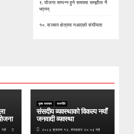
९.
योजना सम्पन्न हुने समयमा सम्झौता नै
भएनन्
१०.
सञ्चार क्षेत्रमा नआएको संघीयता
मुख्य समाचार
राजनीति
ुला
संसदीय व्यवस्थाको विकल्प नयाँ
योजना
जनवादी व्यवस्था
 गते
२०८३ श्रावण १२, मंगलवार २०:५३ गते