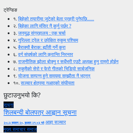
ट्रेन्डिङ
१.
बिहेको तयारीमा जुटेको बेला प्रहरी पुगेपछि......
२.
बिहेका लागि मंसिर नै कुर्नु पर्छर ?
३.
जनयुद्ध संग्रहालय : एक चर्चा
४.
गुरिल्ला ट्रेल र उपेक्षित रुकुम पश्चिम
५.
बैराक्यौ बैराक: ह्याँती गर्ने कुरा
६.
वर्ग संघर्षको लागि क्रान्ति निरन्तर
७.
राजनीतिक झोला बोक्नु र सधैंभरी एउटै अध्यक्ष हुनु राम्रो होईन
८.
रुकुमैको सेरो र फेरो गीतको भिडियो सार्बजनिक
९.
योजना सम्पन्न हुने समयमा सम्झौता नै भएनन्
१०.
सञ्चार क्षेत्रमा नआएको संघीयता
छुटाउनुभयो कि?
सूचना
शिलबन्दी बोलपत्र आह्वान सूचना
आहा सञ्चार
२०८३ श्रावण २०, बुधबार २१:०३ गते
मुख्य समाचार
समाज