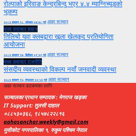
रोल्पाको इरिवाङ केन्द्रबिन्दु भएर ४.४ म्याग्निच्यूडको
भूकम्प
आहा सञ्चार
२०८३ श्रावण १८, सोमबार ०७:४८ गते
मुख्य समाचार
समाज
तिलिचो युवा क्लबद्वारा खुला खेलकुद प्रतियोगिता
आयोजना
आहा सञ्चार
२०८३ श्रावण १४, बिहीबार ०९:३९ गते
मुख्य समाचार
राजनीति
संसदीय व्यवस्थाको विकल्प नयाँ जनवादी व्यवस्था
आहा सञ्चार
२०८३ श्रावण १२, मंगलवार २०:५३ गते
आहा सञ्चार डटकमका लागि
सञ्चालक/प्रधान सम्पादक : मेगराज खड्का
IT Support: तुलसी दाहाल
०८८५३०३६८, ९८५७८२२८१६
aahasanchar.weekly@gmail.com
मुसीकोट नगरपालिका १, रुकुम पश्चिम नेपाल