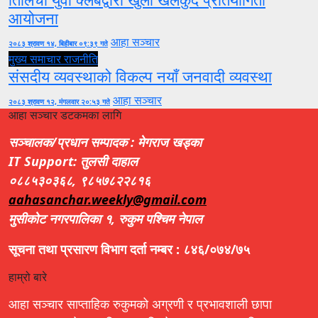
आयोजना
आहा सञ्चार
२०८३ श्रावण १४, बिहीबार ०९:३९ गते
मुख्य समाचार
राजनीति
संसदीय व्यवस्थाको विकल्प नयाँ जनवादी व्यवस्था
आहा सञ्चार
२०८३ श्रावण १२, मंगलवार २०:५३ गते
आहा सञ्चार डटकमका लागि
सञ्चालक/प्रधान सम्पादक : मेगराज खड्का
IT Support: तुलसी दाहाल
०८८५३०३६८, ९८५७८२२८१६
aahasanchar.weekly@gmail.com
मुसीकोट नगरपालिका १, रुकुम पश्चिम नेपाल
सूचना तथा प्रसारण विभाग दर्ता नम्बर : ८४६/०७४/७५
हाम्रो बारे
आहा सञ्चार साप्ताहिक रुकुमको अग्रणी र प्रभावशाली छापा