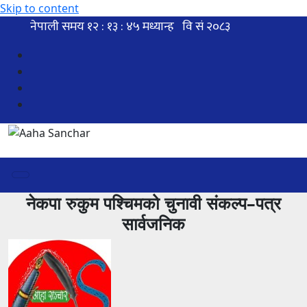
Skip to content
नेकपा रुकुम पश्चिमको चुनावी संकल्प–पत्र
सार्वजनिक