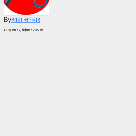
By
आहा सञ्चार
२०८२ माघ १५, बिहीबार १४:४५ गते