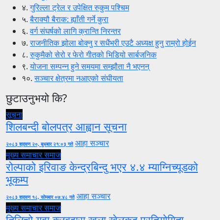
४.
गुरिल्ला ट्रेल र उपेक्षित रुकुम पश्चिम
५.
बैराक्यौ बैराक: ह्याँती गर्ने कुरा
६.
वर्ग संघर्षको लागि क्रान्ति निरन्तर
७.
राजनीतिक झोला बोक्नु र सधैंभरी एउटै अध्यक्ष हुनु राम्रो होईन
८.
रुकुमैको सेरो र फेरो गीतको भिडियो सार्बजनिक
९.
योजना सम्पन्न हुने समयमा सम्झौता नै भएनन्
१०.
सञ्चार क्षेत्रमा नआएको संघीयता
छुटाउनुभयो कि?
सूचना
शिलबन्दी बोलपत्र आह्वान सूचना
आहा सञ्चार
२०८३ श्रावण २०, बुधबार २१:०३ गते
मुख्य समाचार
समाज
रोल्पाको इरिवाङ केन्द्रबिन्दु भएर ४.४ म्याग्निच्यूडको
भूकम्प
आहा सञ्चार
२०८३ श्रावण १८, सोमबार ०७:४८ गते
मुख्य समाचार
समाज
तिलिचो युवा क्लबद्वारा खुला खेलकुद प्रतियोगिता