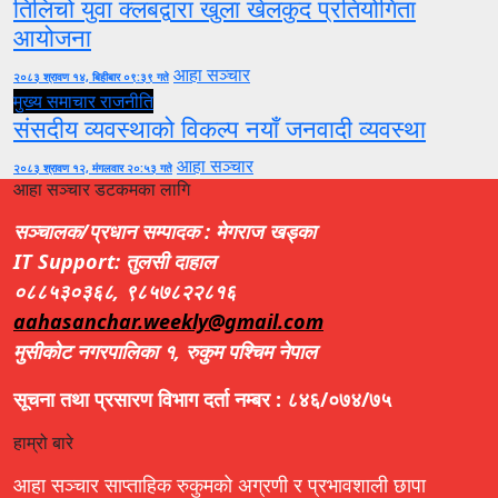
तिलिचो युवा क्लबद्वारा खुला खेलकुद प्रतियोगिता
आयोजना
आहा सञ्चार
२०८३ श्रावण १४, बिहीबार ०९:३९ गते
मुख्य समाचार
राजनीति
संसदीय व्यवस्थाको विकल्प नयाँ जनवादी व्यवस्था
आहा सञ्चार
२०८३ श्रावण १२, मंगलवार २०:५३ गते
आहा सञ्चार डटकमका लागि
सञ्चालक/प्रधान सम्पादक : मेगराज खड्का
IT Support: तुलसी दाहाल
०८८५३०३६८, ९८५७८२२८१६
aahasanchar.weekly@gmail.com
मुसीकोट नगरपालिका १, रुकुम पश्चिम नेपाल
सूचना तथा प्रसारण विभाग दर्ता नम्बर : ८४६/०७४/७५
हाम्रो बारे
आहा सञ्चार साप्ताहिक रुकुमको अग्रणी र प्रभावशाली छापा