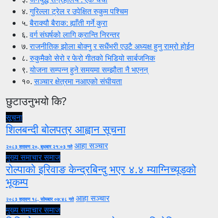
४.
गुरिल्ला ट्रेल र उपेक्षित रुकुम पश्चिम
५.
बैराक्यौ बैराक: ह्याँती गर्ने कुरा
६.
वर्ग संघर्षको लागि क्रान्ति निरन्तर
७.
राजनीतिक झोला बोक्नु र सधैंभरी एउटै अध्यक्ष हुनु राम्रो होईन
८.
रुकुमैको सेरो र फेरो गीतको भिडियो सार्बजनिक
९.
योजना सम्पन्न हुने समयमा सम्झौता नै भएनन्
१०.
सञ्चार क्षेत्रमा नआएको संघीयता
छुटाउनुभयो कि?
सूचना
शिलबन्दी बोलपत्र आह्वान सूचना
आहा सञ्चार
२०८३ श्रावण २०, बुधबार २१:०३ गते
मुख्य समाचार
समाज
रोल्पाको इरिवाङ केन्द्रबिन्दु भएर ४.४ म्याग्निच्यूडको
भूकम्प
आहा सञ्चार
२०८३ श्रावण १८, सोमबार ०७:४८ गते
मुख्य समाचार
समाज