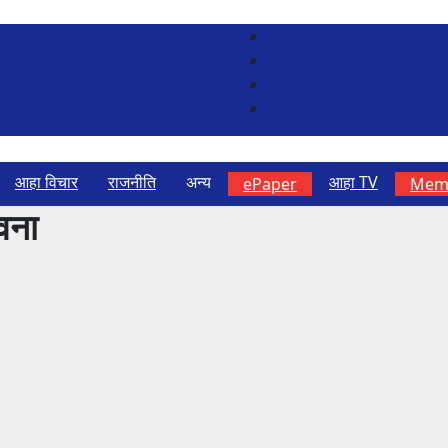
आहा विचार
राजनीति
अन्य
आहा TV
ePaper
Memb
ावना