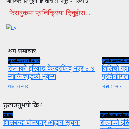
जानकारी लिनुहुन महाशाखाले अनुरोध गरेको छ ।
फेसबुकमा प्रतिक्रिया दिनुहोस...
थप समाचार
मुख्य समाचार
समाज
मुख्य समाचार
स
रोल्पाको इरिवाङ केन्द्रबिन्दु भएर ४.४
तिलिचो युवा
म्याग्निच्यूडको भूकम्प
प्रतियोगि
आहा सञ्चार
आहा सञ्चार
छुटाउनुभयो कि?
सूचना
मुख्य समाचार
सम
शिलबन्दी बोलपत्र आह्वान सूचना
रोल्पाको इरि