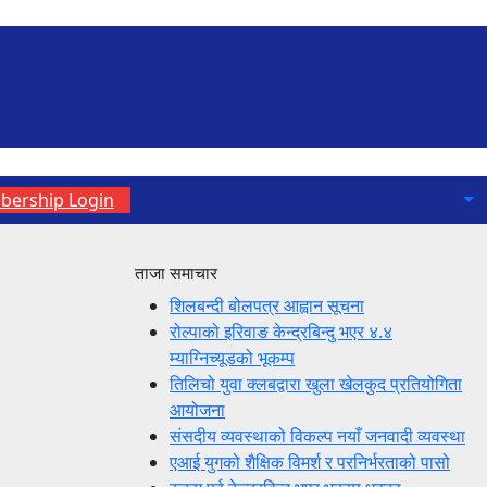
ership Login
ताजा समाचार
शिलबन्दी बोलपत्र आह्वान सूचना
रोल्पाको इरिवाङ केन्द्रबिन्दु भएर ४.४
म्याग्निच्यूडको भूकम्प
तिलिचो युवा क्लबद्वारा खुला खेलकुद प्रतियोगिता
आयोजना
संसदीय व्यवस्थाको विकल्प नयाँ जनवादी व्यवस्था
एआई युगको शैक्षिक विमर्श र परनिर्भरताको पासो