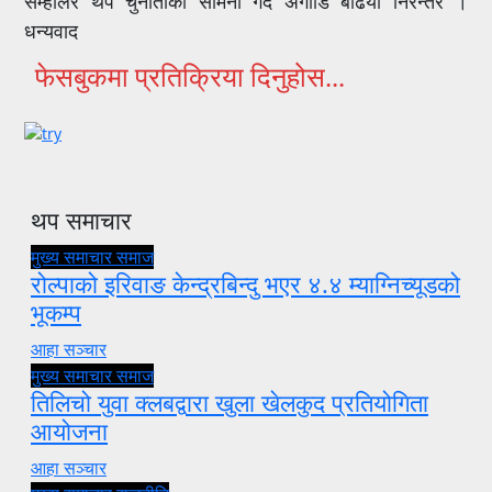
सम्हालेर थप चुनौतीको सामना गर्दै अगाडि बढियो निरन्तर ।
धन्यवाद
फेसबुकमा प्रतिक्रिया दिनुहोस...
थप समाचार
मुख्य समाचार
समाज
रोल्पाको इरिवाङ केन्द्रबिन्दु भएर ४.४ म्याग्निच्यूडको
भूकम्प
आहा सञ्चार
मुख्य समाचार
समाज
तिलिचो युवा क्लबद्वारा खुला खेलकुद प्रतियोगिता
आयोजना
आहा सञ्चार