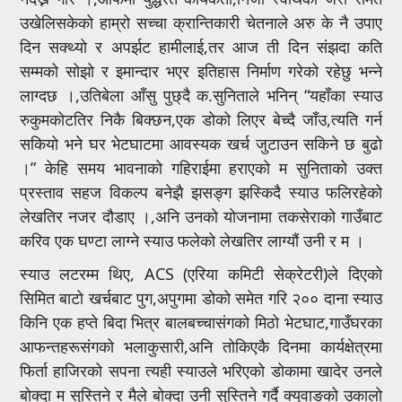
उखेलिसकेको हाम्रो सच्चा क्रान्तिकारी चेतनाले अरु के नै उपाए
दिन सक्थ्यो र अपर्झट हामीलाई,तर आज ती दिन संझदा कति
सम्मको सोझो र इमान्दार भएर इतिहास निर्माण गरेको रहेछु भन्ने
लाग्दछ ।,उतिबेला आँसु पुछ्दै क.सुनिताले भनिन् “यहाँका स्याउ
रुकुमकोटतिर निकै बिक्छन,एक डोको लिएर बेच्दै जाँउ,त्यति गर्न
सकियो भने घर भेटघाटमा आवस्यक खर्च जुटाउन सकिने छ बुढो
।” केहि समय भावनाको गहिराईमा हराएको म सुनिताको उक्त
प्रस्ताव सहज विकल्प बनेझै झसङ्ग झस्किदै स्याउ फलिरहेको
लेखतिर नजर दौडाए ।,अनि उनको योजनामा तकसेराको गाउँबाट
करिव एक घण्टा लाग्ने स्याउ फलेको लेखतिर लाग्यौं उनी र म ।
स्याउ लटरम्म थिए, ACS (एरिया कमिटी सेक्रेटरी)ले दिएको
सिमित बाटो खर्चबाट पुग,अपुगमा डोको समेत गरि २०० दाना स्याउ
किनि एक हप्ते बिदा भित्र बालबच्चासंगको मिठो भेटघाट,गाउँघरका
आफन्तहरूसंगको भलाकुसारी,अनि तोकिएकै दिनमा कार्यक्षेत्रमा
फिर्ता हाजिरको सपना त्यही स्याउले भरिएको डोकामा खादेर उनले
बोक्दा म सुस्तिने र मैले बोक्दा उनी सुस्तिने गर्दै क्युवाङको उकालो