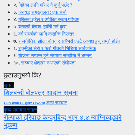
२.
बिहेका लागि मंसिर नै कुर्नु पर्छर ?
३.
जनयुद्ध संग्रहालय : एक चर्चा
४.
गुरिल्ला ट्रेल र उपेक्षित रुकुम पश्चिम
५.
बैराक्यौ बैराक: ह्याँती गर्ने कुरा
६.
वर्ग संघर्षको लागि क्रान्ति निरन्तर
७.
राजनीतिक झोला बोक्नु र सधैंभरी एउटै अध्यक्ष हुनु राम्रो होईन
८.
रुकुमैको सेरो र फेरो गीतको भिडियो सार्बजनिक
९.
योजना सम्पन्न हुने समयमा सम्झौता नै भएनन्
१०.
सञ्चार क्षेत्रमा नआएको संघीयता
छुटाउनुभयो कि?
सूचना
शिलबन्दी बोलपत्र आह्वान सूचना
आहा सञ्चार
२०८३ श्रावण २०, बुधबार २१:०३ गते
मुख्य समाचार
समाज
रोल्पाको इरिवाङ केन्द्रबिन्दु भएर ४.४ म्याग्निच्यूडको
भूकम्प