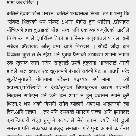
मामा जबर्जस्ति ।
कतिले दैवका खेल भन्छन् ,कतिले भगवानका लिला, तर म भन्छु कि
“संकट भित्रको थप संकट !,आमा बेहोस हुन थालिन् ,छोराहरू
भाँचिएको हात दुखाइको पीडा भन्दा पनि एकाएक बज्रीएको खुसीले
चिच्याउन थाले !,परिस्थितिको आकस्मिक बज्रपातले घायल हामी
सबैका अँखाबाट आँसु बग्न थाले निरन्तर ।,सोध्दै जाँदा झन
पिडाको कुरा त के रहेछ भने पुक्दो पैसाको अभावमा आफ्नो नाममा
एक खुराक खान मागेर साहुलाई छल्दै दुइजना भान्जलाई आफ्नै
हातले भात ख्वाएर एक खुराकको पैसाले सबैको पेट आधाउधी भरेर
सुत्ने/सुताउने योजनामा रहेछन् १३/१४ बर्षे मामा । त्यो
अवस्था,परिस्थिति र देखे/सुनेका बिषयहरुका कारण रातभरि
निदाउन सकिएन भने उनी झन आमा न हुन् पचाउन सक्ने कुरै
थिएन,र थप अर्को बिरामी समेत व्योहोर्ने अवस्था आइलाग्यो त्यो
दिन,अनि रातमा । तर पनि समयको मागसंगै सच्चा अनि इमानदार
क्रान्तिकारी योद्धा हुनुको सत्यताले मेरो हकमा त्यति धेरै ठुलो
समस्या पनि संकटका बाबजुद समाधान गरि पुनः आफ्नो कार्यभार