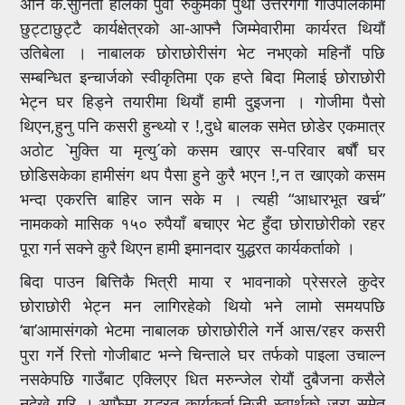
अनि क.सुनिता हालको पुर्वी रुकुमको पुथा उत्तरगंगा गाउँपलिकामा
छुट्टाछुट्टै कार्यक्षेत्रको आ-आफ्नै जिम्मेवारीमा कार्यरत थियौं
उतिबेला । नाबालक छोराछोरीसंग भेट नभएको महिनौं पछि
सम्बन्धित इन्चार्जको स्वीकृतिमा एक हप्ते बिदा मिलाई छोराछोरी
भेट्न घर हिड्ने तयारीमा थियौं हामी दुइजना । गोजीमा पैसो
थिएन,हुनु पनि कसरी हुन्थ्यो र !,दुधे बालक समेत छोडेर एकमात्र
अठोट `मुक्ति या मृत्यु´को कसम खाएर स-परिवार बर्षौं घर
छोडिसकेका हामीसंग थप पैसा हुने कुरै भएन !,न त खाएको कसम
भन्दा एकरत्ति बाहिर जान सके म । त्यही “आधारभूत खर्च”
नामकको मासिक १५० रुपैयाँ बचाएर भेट हुँदा छोराछोरीको रहर
पूरा गर्न सक्ने कुरै थिएन हामी इमानदार युद्धरत कार्यकर्ताको ।
बिदा पाउन बित्तिकै भित्री माया र भावनाको प्रेसरले कुदेर
छोराछोरी भेट्न मन लागिरहेको थियो भने लामो समयपछि
‘बा’आमासंगको भेटमा नाबालक छोराछोरीले गर्ने आस/रहर कसरी
पुरा गर्ने रित्तो गोजीबाट भन्ने चिन्ताले घर तर्फको पाइला उचाल्न
नसकेपछि गाउँबाट एक्लिएर धित मरुन्जेल रोयौं दुबैजना कसैले
नदेख्ने गरि ।,आफैमा युद्धरत कार्यकर्ता,निजी स्वार्थको जरा समेत