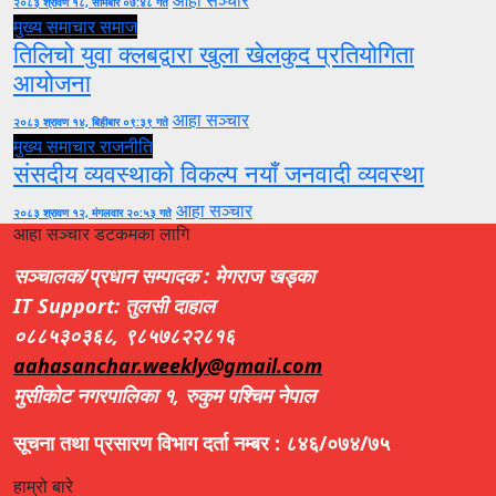
आहा सञ्चार
२०८३ श्रावण १८, सोमबार ०७:४८ गते
मुख्य समाचार
समाज
तिलिचो युवा क्लबद्वारा खुला खेलकुद प्रतियोगिता
आयोजना
आहा सञ्चार
२०८३ श्रावण १४, बिहीबार ०९:३९ गते
मुख्य समाचार
राजनीति
संसदीय व्यवस्थाको विकल्प नयाँ जनवादी व्यवस्था
आहा सञ्चार
२०८३ श्रावण १२, मंगलवार २०:५३ गते
आहा सञ्चार डटकमका लागि
सञ्चालक/प्रधान सम्पादक : मेगराज खड्का
IT Support: तुलसी दाहाल
०८८५३०३६८, ९८५७८२२८१६
aahasanchar.weekly@gmail.com
मुसीकोट नगरपालिका १, रुकुम पश्चिम नेपाल
सूचना तथा प्रसारण विभाग दर्ता नम्बर : ८४६/०७४/७५
हाम्रो बारे