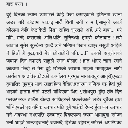
बास बस्न ।
दुई दिनको स्याउ व्यापारले केहि पैसा कमाएकाले होटेलमा खाना
अडर गरि कोठामा थकाइ मार्दै थियौं उनी र म !,सामुन्ने अर्को
कोठामा केहि केटाकेटी पिडा सहित सुस्तले अहँ…मरे बाबा… मरे
ममि…भन्दै कराएको अलिअलि सुनिन्थ्यो हाम्रो कोठाबाट !,त्यो
आवाज सुनेर सुस्केरा हाल्दै उनि भन्थिन “खान खाएर नसुती अहिले
नै हिडौं है बुढा,कतै मेरा छोराछोरी पनि…..!” उनको अनुरोधको
जवाफ दिन नपाउदै साहुले खान बोलाए !,हात धोएर खान खाने
कोठामा छिर्दा त मेरा दुई छोराको साथमा माइलो मामा(हाल नापी
कार्यलय आठविसकोटको कार्यालय प्रमुख मानबहादुर आग्री)एउटा
कुनातिर गुपचुप भात खाइरहेका देखिए,हतारमा नजिक गइ हेर्दा दुबै
भाइको हातमा सेतो पट्टी बाँधिएका थिए !,सोधपुछ हुँदा एकै दिन
फरकफरक ठाउँमा खेल्दा साथिहरुले धकलेकाले लडेर दुबैका हात
भाँचिएपछी प्राथमिक उपचार पछि दुबै भाईको रेफर हुँदा थप उपचार
गर्ने अवस्था नभएपछि एकमात्र विकल्पका रुपमा आमाबुबा खोज्न
भनी घाइते भान्जहरुलाई रुवाउदै हिडेका रहेछन् उमेरले अपरिपक्व