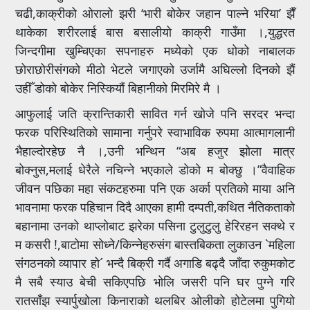
चढी,काक्रीको ओरालो झरी ‘भारी बोकेर जहान पाल्ने भरिया’ झैँ
थाकेका शरीरलाई बास बसालीयो काक्री गाउँमा ।,युद्धरत
जिन्दगीमा खुम्चिएका सपनाहरु मध्येको एक धोको नाबालक
छोराछोरीसंगको मीठो भेटले जगाएको उर्जामै अघिल्लो दिनको झैं
उहीँ डोको बोकेर निस्कियौं बिहानीको मिरमिरे मै ।
आफुलाई जति क्रान्तिकारी सावित गर्न खोजे पनि सरदर भन्दा
फरक परिस्थितिको सामाना गर्नुपरे स्वाभाविक रुपमा आत्मागलानी
भैहाल्दोरहेछ नै ।,उनी भन्थिन “अब हजुर झोला मात्र
बोक्नुस,मलाई धेरैले नचिन्ने भएकाले डोको म बोक्छु ।”वैवाहिक
जीवन पछिका महा संकटहरुमा पनि एक अर्का प्रतिको माया अनि
भावनामा फरक पहिचान दिदै आएका हामी दम्पती,कथित नैतिकताको
बहानामा उनको थाप्लोबाट झरेका पसिना टुलुटुलु हेरिरहन सक्थे र
म कसरी !,बाटोमा सोध्ने/किन्नेहरुसंग बास्तबिकता लुकाउन `महिला
संगठनको व्यापार हो´ भन्दै बिक्री गर्दै अगाडि बढ्दै जाँदा रुकुमकोट
मै सबै स्याउ बेची सकिएपछि भोलि जसरी पनि घर पुग्ने गरि
रातसाँझ स्यार्पुखोला किनाराको थलबिर ओलीको होटेलमा पुगियो