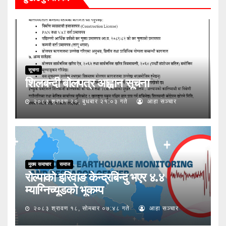
सूचना
शिलबन्दी बोलपत्र आह्वान सूचना
२०८३ श्रावण २०, बुधबार २१:०३ गते
आहा सञ्चार
मुख्य समाचार
समाज
रोल्पाको इरिवाङ केन्द्रबिन्दु भएर ४.४
म्याग्निच्यूडको भूकम्प
२०८३ श्रावण १८, सोमबार ०७:४८ गते
आहा सञ्चार