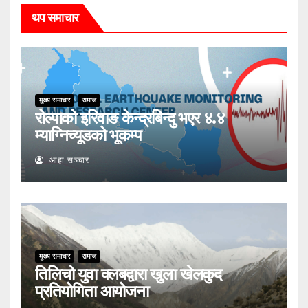
थप समाचार
मुख्य समाचार
समाज
रोल्पाको इरिवाङ केन्द्रबिन्दु भएर ४.४
म्याग्निच्यूडको भूकम्प
आहा सञ्चार
मुख्य समाचार
समाज
तिलिचो युवा क्लबद्वारा खुला खेलकुद
प्रतियोगिता आयोजना