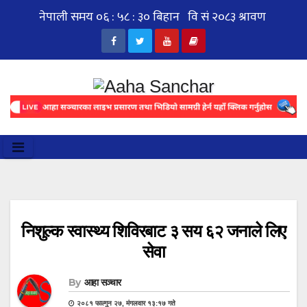
Skip
to
content
निशुल्क स्वास्थ्य शिविरबाट ३ सय ६२ जनाले लिए
सेवा
By
आहा सञ्चार
२०८१ फाल्गुन २७, मंगलवार १३:१७ गते