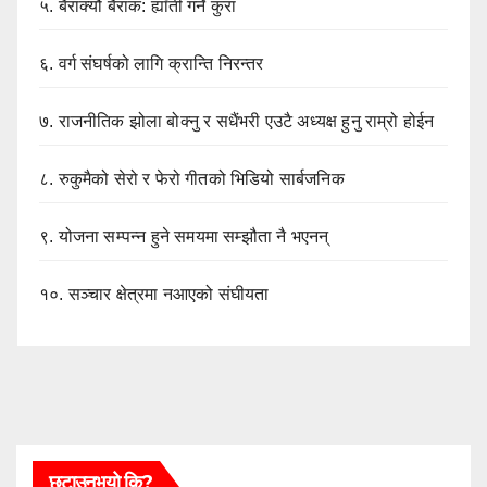
५.
बैराक्यौ बैराक: ह्याँती गर्ने कुरा
६.
वर्ग संघर्षको लागि क्रान्ति निरन्तर
७.
राजनीतिक झोला बोक्नु र सधैंभरी एउटै अध्यक्ष हुनु राम्रो होईन
८.
रुकुमैको सेरो र फेरो गीतको भिडियो सार्बजनिक
९.
योजना सम्पन्न हुने समयमा सम्झौता नै भएनन्
१०.
सञ्चार क्षेत्रमा नआएको संघीयता
छुटाउनुभयो कि?