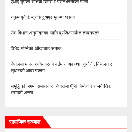
एआई युगको शैक्षिक विमर्श र परनिर्भरताको पासो
रुकुम पूर्व केन्द्रविन्दु भएर भूकम्प धक्का
रोम विधान अनुमोदनका लागि प्रजिअमार्फत ज्ञापनपत्र
विभेद भोग्नेको आँखाबाट समाज
नेपालमा मानव अधिकारको वर्तमान अवस्था: चुनौती, विचलन र
सुधारको आवश्यकता
समृद्धिको जगमा समाजवाद: नेपालमा पुँजी निर्माण र राजनीतिक
भ्रमको अन्त्य
सामाजिक सञ्जाल