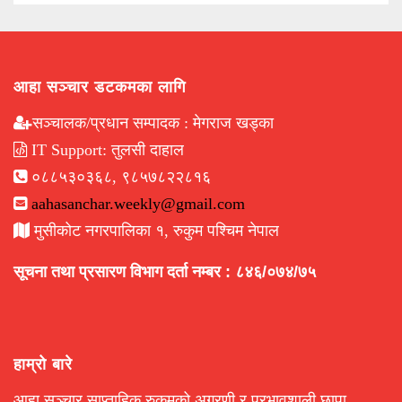
आहा सञ्चार डटकमका लागि
सञ्चालक/प्रधान सम्पादक : मेगराज खड्का
IT Support: तुलसी दाहाल
०८८५३०३६८, ९८५७८२२८१६
aahasanchar.weekly@gmail.com
मुसीकोट नगरपालिका १, रुकुम पश्चिम नेपाल
सूचना तथा प्रसारण विभाग दर्ता नम्बर : ८४६/०७४/७५
हाम्रो बारे
आहा सञ्चार साप्ताहिक रुकुमको अग्रणी र प्रभावशाली छापा