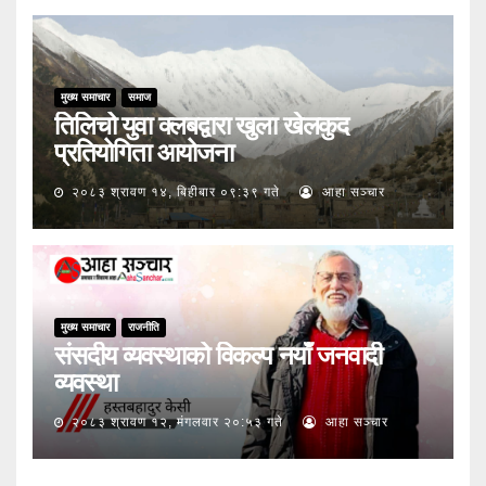
मुख्य समाचार
समाज
तिलिचो युवा क्लबद्वारा खुला खेलकुद
प्रतियोगिता आयोजना
२०८३ श्रावण १४, बिहीबार ०९:३९ गते
आहा सञ्चार
मुख्य समाचार
राजनीति
संसदीय व्यवस्थाको विकल्प नयाँ जनवादी
व्यवस्था
२०८३ श्रावण १२, मंगलवार २०:५३ गते
आहा सञ्चार