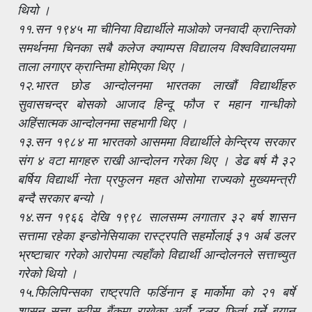
थियो ।
११.सन १९४५ मा चीनिया विद्यार्थीले माओको जनवादी क्रान्तिको
समर्थनमा चिनका सबै कलेज क्याम्पस विद्यालय विश्वविद्यालयमा
ताला लगाएर क्रान्तिमा होमिएका थिए ।
१२.भारत छोड आन्दोलनमा भारतका लाखौं विद्यार्थीहरु
सुवासचन्द्र बोसको आजाद हिन्दू फौज र महान गान्धीको
अहिंसात्मक आन्दोलनमा सहभागी थिए ।
१३.सन १९८४ मा भारतको आसममा विद्यार्थीले केन्द्रिय सरकार
संग ४ वटा मागहरु राखी आन्दोलन गरेका थिए । डेढ बर्ष मै ३२
बर्षिय विद्यार्थी नेता प्रफुलन महत ओसोमा राज्यको मुख्यमन्त्री
बन्दै सरकार बन्यो ।
१४.सन १९६६ देखि १९९८ सालसम्म लगातार ३२ बर्ष शासन
सत्तामा रहेका इन्डोनेसियाका रास्ट्रपति सहर्मोलाई ३१ अर्ब डलर
भ्रष्टाचार गरेको आरोपमा त्यहाँको विद्यार्थी आन्दोलनले सत्ताच्युत
गरेको थियो ।
१५.फिलिपिन्सका राष्ट्रपति फर्डिनान इ मार्कोमा को २१ बर्षे
शासन सत्ता स्वीस बैंकमा राखेका अर्वौ डलर फिर्ता गर्ने बयान