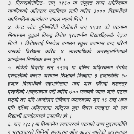
३. ग्रिन्सबोरोसिट– सन् १९६० मा संयुक्त राज्य अमेरिकामा
नागरिकको अधिकार प्राप्तिका लागि करिब ३००० विद्यार्थीको
उपस्थितिमा आन्दोलन सफल भएको थियो ।
४. केन्ट स्टेट युनिभर्सिटी गोलीबारी सन् १९७० को घटनामा
भियतनाम युद्धको विरूद्व विरोध प्रदशर्नमा विद्यार्थीहरूकै नेतृत्व
थियो । विरोधलाई निस्तेज बनाउन स्कुल क्याम्पस बन्द गरियो
जसको विरोधमा करिब ४ लाखमाथिको जनसहभागिताको
आन्दोलन निर्णायक बन्न पुग्यो ।
५. सोवेटो विद्रोह सन् १९७६ मा दक्षिण अफ्रिकामा रंगभेद
प्रणालीको कारण असमान शिक्षाको विरूद्वमा ३ हजारदेखि १०
हजार विद्यार्थीको सहभागितामा मार्च पास गर्दैगर्दा सशस्त्र
प्रहरीको आक्रमणमा परी करिब ७०० जनाको ज्यान जाने घटना
घट्यो तर पनि आन्दोलन रोकिएन फलस्वरूप जुन १६ लाई आज
पनि दक्षिण अफ्रिकामा राष्ट्रिय युवा दिवस मनाइन्छ जो एक
विद्यार्थी आन्दोलनको उपलब्धि हो ।
६. सन् १९८९ मा तियानमेन स्क्वायरको घटनाले उच्च मुद्रास्फीति
र भ्रष्टाचारले चिनियाँ सरकारमा आँच आउन थालेको अवस्थाका