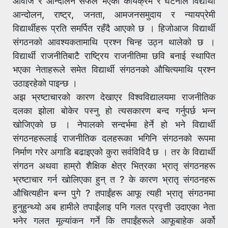
आवाज र आन्दोलन सफल भएका कार्यक्रम र घटनाले विद्यार्थी
आन्दोलन, राष्ट्र, जनता, आमजनसमुदाय र न्यायप्रेमी
विद्यार्थीहरू प्रति समर्पित रहँदै आएको छ । हिजोआज विद्यार्थी
संगठनको आवश्यकतामाथि प्रश्न चिन्ह उठ्न थालेको छ ।
विद्यार्थी राजनीतिबाटै राष्ट्रिय राजनीतिमा छवि बनाई स्थापित
भएका नेताहरूले समेत विद्यार्थी संगठनको औचित्यमाथि प्रश्न
उठाइरहेको पाइन्छ ।
अझ भ्रष्टाचारको कारण देखाएर विश्वविद्यालयमा राजनीतिक
दलका झोला बोकेर पस्नु हो त्यसकारण बन्द गर्नुपर्छ भन्न
खोजिएको छ । नेपालको सन्दर्भमा हेर्ने हो भने विद्यार्थी
संगठनहरूलाई राजनीतिक दलहरूका भगिनि संगठनको रूपमा
निर्माण गरेर अगाडि बढाइएको कुरा सर्वविविदै छ । तर के विद्यार्थी
संगठन अथवा हाम्रो शैक्षिक क्षेत्र भित्रका भ्रातृ संगठनहरू
भ्रष्टाचार गर्न खोलिएका हुन् त ? के कारण भ्रातृ संगठनहरू
औचित्यहीन बन्न पुगे ? तपाईंहरू आफू त्यही भ्रातृ संगठनमा
हुनुहुन्थ्यो अब हामीले तपाईंलाइ पनि गलत प्रवृत्ती उदाएका नेता
भनेर गलत मूल्यांकन गर्ने कि तपाईंहरूले आफूबाहेक अर्को