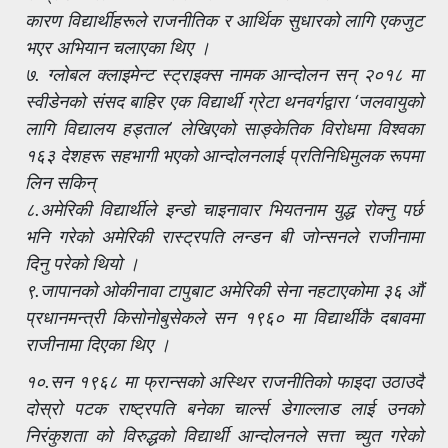
कारण विद्यार्थीहरूले राजनीतिक र आर्थिक सुधारको लागि एकजुट
भएर अभियान चलाएका थिए ।
७. ग्लोबल क्लाइमेन्ट स्ट्राइक्स नामक आन्दोलन सन् २०१८ मा
स्वीडेनको संसद बाहिर एक विद्यार्थी ग्रेटा थनवर्गद्वारा ‘जलवायुको
लागि विद्यालय हड्ताल’ लेखिएको साङ्केतिक विरोधमा विश्वका
१६३ देशहरू सहभागी भएको आन्दोलनलाई प्रतिनिधिमुलक रूपमा
लिन सकिन्
८.अमेरिकी विद्यार्थीले इन्डो चाइनावार भियतनाम युद्ध रोक्नु पर्छ
भनि गरेको अमेरिकी रास्ट्रपति लन्डन बी जोन्सनले राजीनामा
दिनु परेको थियो ।
९.जापानको ओकीनावा टापुबाट अमेरिकी सेना नहटाएकोमा ३६ औं
प्रधानमन्त्री किसोनोबुसेकले सन १९६० मा विद्यार्थीकै दबावमा
राजीनामा दिएका थिए ।
१०.सन १९६८ मा फ्रान्सको अस्थिर राजनीतिको फाइदा उठाउदै
दोस्रो पटक राष्ट्रपति बनेका चार्ल्स डेगाल्लाड लाई उनको
निरंकुशता को विरुद्धको विद्यार्थी आन्दोलनले सत्ता च्युत गरेको