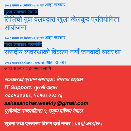
आहा सञ्चार
२०८३ श्रावण १८, सोमबार ०७:४८ गते
मुख्य समाचार
समाज
तिलिचो युवा क्लबद्वारा खुला खेलकुद प्रतियोगिता
आयोजना
आहा सञ्चार
२०८३ श्रावण १४, बिहीबार ०९:३९ गते
मुख्य समाचार
राजनीति
संसदीय व्यवस्थाको विकल्प नयाँ जनवादी व्यवस्था
आहा सञ्चार
२०८३ श्रावण १२, मंगलवार २०:५३ गते
आहा सञ्चार डटकमका लागि
सञ्चालक/प्रधान सम्पादक : मेगराज खड्का
IT Support: तुलसी दाहाल
०८८५३०३६८, ९८५७८२२८१६
aahasanchar.weekly@gmail.com
मुसीकोट नगरपालिका १, रुकुम पश्चिम नेपाल
सूचना तथा प्रसारण विभाग दर्ता नम्बर : ८४६/०७४/७५