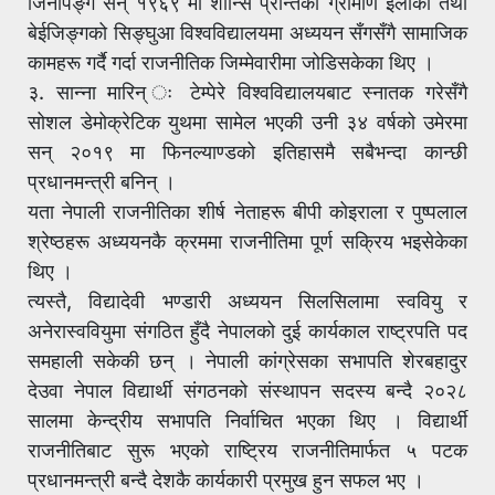
जिनपिङ्ग सन् १९६९ मा शान्सि प्रान्तको ग्रामीण ईलाका तथा
बेईजिङ्गको सिङ्घुआ विश्वविद्यालयमा अध्ययन सँगसँगै सामाजिक
कामहरू गर्दै गर्दा राजनीतिक जिम्मेवारीमा जोडिसकेका थिए ।
३. सान्ना मारिन् ः टेम्पेरे विश्वविद्यालयबाट स्नातक गरेसँगै
सोशल डेमोक्रेटिक युथमा सामेल भएकी उनी ३४ वर्षको उमेरमा
सन् २०१९ मा फिनल्याण्डको इतिहासमै सबैभन्दा कान्छी
प्रधानमन्त्री बनिन् ।
यता नेपाली राजनीतिका शीर्ष नेताहरू बीपी कोइराला र पुष्पलाल
श्रेष्ठहरू अध्ययनकै क्रममा राजनीतिमा पूर्ण सक्रिय भइसेकेका
थिए ।
त्यस्तै, विद्यादेवी भण्डारी अध्ययन सिलसिलामा स्ववियु र
अनेरास्ववियुमा संगठित हुँदै नेपालको दुई कार्यकाल राष्ट्रपति पद
समहाली सकेकी छन् । नेपाली कांग्रेसका सभापति शेरबहादुर
देउवा नेपाल विद्यार्थी संगठनको संस्थापन सदस्य बन्दै २०२८
सालमा केन्द्रीय सभापति निर्वाचित भएका थिए । विद्यार्थी
राजनीतिबाट सुरू भएको राष्ट्रिय राजनीतिमार्फत ५ पटक
प्रधानमन्त्री बन्दै देशकै कार्यकारी प्रमुख हुन सफल भए ।