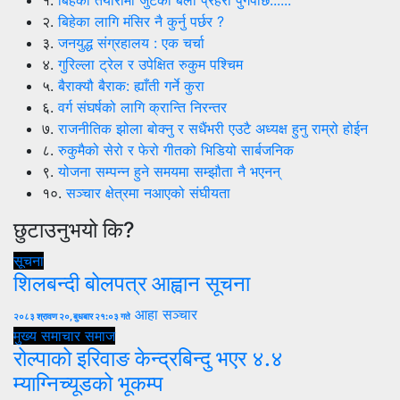
२.
बिहेका लागि मंसिर नै कुर्नु पर्छर ?
३.
जनयुद्ध संग्रहालय : एक चर्चा
४.
गुरिल्ला ट्रेल र उपेक्षित रुकुम पश्चिम
५.
बैराक्यौ बैराक: ह्याँती गर्ने कुरा
६.
वर्ग संघर्षको लागि क्रान्ति निरन्तर
७.
राजनीतिक झोला बोक्नु र सधैंभरी एउटै अध्यक्ष हुनु राम्रो होईन
८.
रुकुमैको सेरो र फेरो गीतको भिडियो सार्बजनिक
९.
योजना सम्पन्न हुने समयमा सम्झौता नै भएनन्
१०.
सञ्चार क्षेत्रमा नआएको संघीयता
छुटाउनुभयो कि?
सूचना
शिलबन्दी बोलपत्र आह्वान सूचना
आहा सञ्चार
२०८३ श्रावण २०, बुधबार २१:०३ गते
मुख्य समाचार
समाज
रोल्पाको इरिवाङ केन्द्रबिन्दु भएर ४.४
म्याग्निच्यूडको भूकम्प