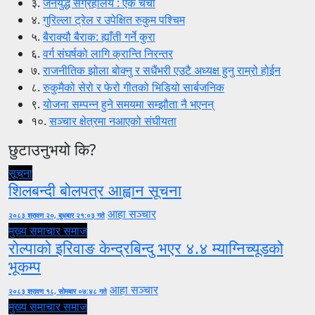
३.
जनयुद्ध संग्रहालय : एक चर्चा
४.
गुरिल्ला ट्रेल र उपेक्षित रुकुम पश्चिम
५.
बैराक्यौ बैराक: ह्याँती गर्ने कुरा
६.
वर्ग संघर्षको लागि क्रान्ति निरन्तर
७.
राजनीतिक झोला बोक्नु र सधैंभरी एउटै अध्यक्ष हुनु राम्रो होईन
८.
रुकुमैको सेरो र फेरो गीतको भिडियो सार्बजनिक
९.
योजना सम्पन्न हुने समयमा सम्झौता नै भएनन्
१०.
सञ्चार क्षेत्रमा नआएको संघीयता
छुटाउनुभयो कि?
सूचना
शिलबन्दी बोलपत्र आह्वान सूचना
आहा सञ्चार
२०८३ श्रावण २०, बुधबार २१:०३ गते
मुख्य समाचार
समाज
रोल्पाको इरिवाङ केन्द्रबिन्दु भएर ४.४ म्याग्निच्यूडको
भूकम्प
आहा सञ्चार
२०८३ श्रावण १८, सोमबार ०७:४८ गते
मुख्य समाचार
समाज