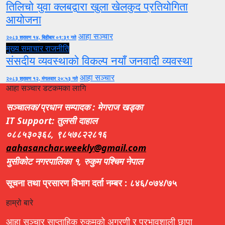
तिलिचो युवा क्लबद्वारा खुला खेलकुद प्रतियोगिता
आयोजना
आहा सञ्चार
२०८३ श्रावण १४, बिहीबार ०९:३९ गते
मुख्य समाचार
राजनीति
संसदीय व्यवस्थाको विकल्प नयाँ जनवादी व्यवस्था
आहा सञ्चार
२०८३ श्रावण १२, मंगलवार २०:५३ गते
आहा सञ्चार डटकमका लागि
सञ्चालक/प्रधान सम्पादक : मेगराज खड्का
IT Support: तुलसी दाहाल
०८८५३०३६८, ९८५७८२२८१६
aahasanchar.weekly@gmail.com
मुसीकोट नगरपालिका १, रुकुम पश्चिम नेपाल
सूचना तथा प्रसारण विभाग दर्ता नम्बर : ८४६/०७४/७५
हाम्रो बारे
आहा सञ्चार साप्ताहिक रुकुमको अग्रणी र प्रभावशाली छापा