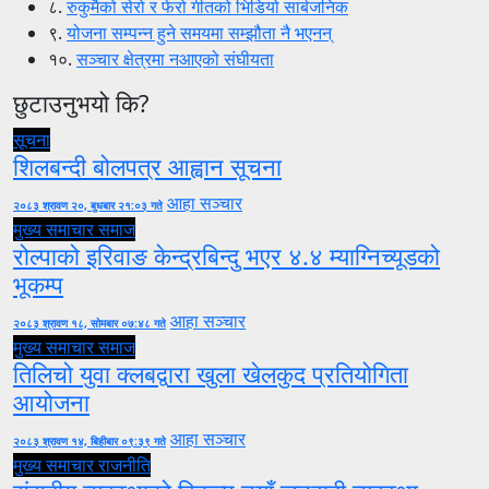
८.
रुकुमैको सेरो र फेरो गीतको भिडियो सार्बजनिक
९.
योजना सम्पन्न हुने समयमा सम्झौता नै भएनन्
१०.
सञ्चार क्षेत्रमा नआएको संघीयता
छुटाउनुभयो कि?
सूचना
शिलबन्दी बोलपत्र आह्वान सूचना
आहा सञ्चार
२०८३ श्रावण २०, बुधबार २१:०३ गते
मुख्य समाचार
समाज
रोल्पाको इरिवाङ केन्द्रबिन्दु भएर ४.४ म्याग्निच्यूडको
भूकम्प
आहा सञ्चार
२०८३ श्रावण १८, सोमबार ०७:४८ गते
मुख्य समाचार
समाज
तिलिचो युवा क्लबद्वारा खुला खेलकुद प्रतियोगिता
आयोजना
आहा सञ्चार
२०८३ श्रावण १४, बिहीबार ०९:३९ गते
मुख्य समाचार
राजनीति