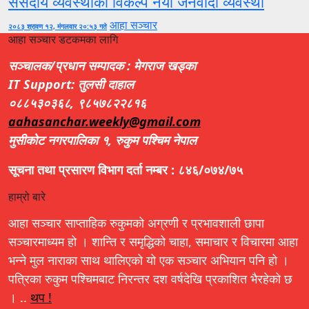
संसदीय व्यवस्थाको विकल्प नयाँ जनवादी व्यवस्था
आहा सञ्चार
२०८३ श्रावण १२, मंगलवार २०:५३ गते
आहा सञ्चार डटकमका लागि
सञ्चालक/प्रधान सम्पादक : मेगराज खड्का
IT Support: तुलसी दाहाल
०८८५३०३६८, ९८५७८२२८१६
aahasanchar.weekly@gmail.com
मुसीकोट नगरपालिका १, रुकुम पश्चिम नेपाल
सूचना तथा प्रसारण विभाग दर्ता नम्बर : ८४६/०७४/७५
हाम्रो बारे
आहा सञ्चार साप्ताहिक रुकुमको अग्रणी र प्रभावशाली छापा
सञ्चारमाध्यम हो । शान्ति र समृद्धिको चाहा, समाचार र विचारमा आहा
भन्ने मुल नाराका साथ थालिएको यो एक सञ्चार अभियान पनि हो ।
पत्रिका रुकुम पश्चिमबाट निरन्तर दश वर्षदेखि प्रकाशित भैरहेको छ
। ..
थप !