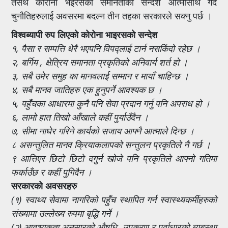
तसर्थ कोरोना भइरसको समानताको सन्देश आत्मासाथ गर्दै
चुनौतिहरुलाई अवसरमा बदल्न तीन तहका सरकारले सक्नु पर्छ ।
विश्वब्यापी रुप लिएको कोरोना भाइरसको सन्देश
१, पैसा र सम्पत्ति धेरै भएपनि विपद्लाई टार्न नसकिंदो रहेछ ।
२, बर्गिय , क्षेत्रिय समानता प्रकृतिको अनिवार्य शर्त हो ।
३, सबै उमेर समुह का मानवलाई सम्मान र मायाँ चाहिन्छ ।
४, सबै मानव जातिहरु एक हुनुपर्ने आवश्यक छ ।
५, पहुँचका आधारमा कुनै पनि सेवा प्रदान गर्नु पनि अपराध हो ।
६, लामो हात तिखो आँखाले कहीं पुर्याउँदैन ।
७, सीमा नाघेर गरिने कार्यको सजाय आफ्नै आत्माले दिन्छ ।
८ असन्तुलित मानव क्रियाकलापको सन्तुलन प्रकृतिले नै गर्छ ।
९ आत्तिएर छिटो छिटो दगुर्न खोजे पनि प्रकृतिले आफ्नो गतिमा
फर्काउँछ र कहीं पुगिदैन ।
सरकारको अवसरहरु
(१) स्वाथ्य सेवामा नागरिको पहुँच स्थापित गर्न स्वास्थ्यकर्मीहरुको
संख्यामा उल्लेख्य रुपमा बृद्धि गर्ने ।
(२) आवश्यकता अनुसारको औषधि, उपकरण र पूर्वाधारको ब्यबस्था