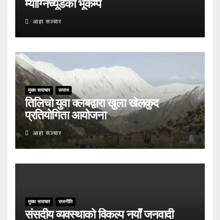
म्याग्निच्यूडको भूकम्प
आहा सञ्चार
मुख्य समाचार
समाज
तिलिचो युवा क्लबद्वारा खुला खेलकुद
प्रतियोगिता आयोजना
आहा सञ्चार
मुख्य समाचार
राजनीति
संसदीय व्यवस्थाको विकल्प नयाँ जनवादी