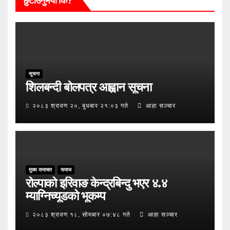
छुटाउनुभयो कि?
सूचना
शिलबन्दी बोलपत्र आह्वान सूचना
२०८३ श्रावण २०, बुधबार २१:०३ गते
आहा सञ्चार
मुख्य समाचार
समाज
रोल्पाको इरिवाङ केन्द्रबिन्दु भएर ४.४
म्याग्निच्यूडको भूकम्प
२०८३ श्रावण १८, सोमबार ०७:४८ गते
आहा सञ्चार