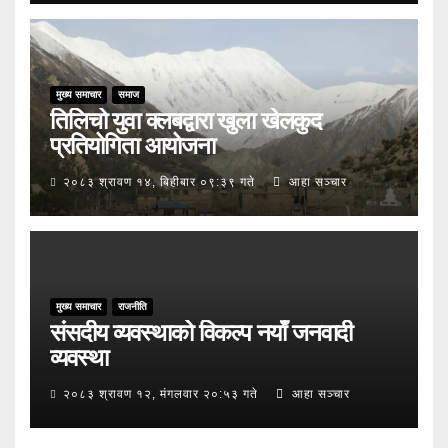
मुख्य समाचार
समाज
तिलिचो युवा क्लबद्वारा खुला खेलकुद
प्रतियोगिता आयोजना
२०८३ श्रावण १४, बिहीबार ०९:३९ गते
आहा सञ्चार
मुख्य समाचार
राजनीति
संसदीय व्यवस्थाको विकल्प नयाँ जनवादी
व्यवस्था
२०८३ श्रावण १२, मंगलवार २०:५३ गते
आहा सञ्चार