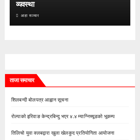
व्यवस्था
आहा सञ्चार
ताजा समाचार
शिलबन्दी बोलपत्र आह्वान सूचना
रोल्पाको इरिवाङ केन्द्रबिन्दु भएर ४.४ म्याग्निच्यूडको भूकम्प
तिलिचो युवा क्लबद्वारा खुला खेलकुद प्रतियोगिता आयोजना