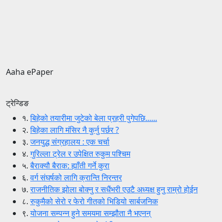
Aaha ePaper
ट्रेन्डिङ
१.
बिहेको तयारीमा जुटेको बेला प्रहरी पुगेपछि......
२.
बिहेका लागि मंसिर नै कुर्नु पर्छर ?
३.
जनयुद्ध संग्रहालय : एक चर्चा
४.
गुरिल्ला ट्रेल र उपेक्षित रुकुम पश्चिम
५.
बैराक्यौ बैराक: ह्याँती गर्ने कुरा
६.
वर्ग संघर्षको लागि क्रान्ति निरन्तर
७.
राजनीतिक झोला बोक्नु र सधैंभरी एउटै अध्यक्ष हुनु राम्रो होईन
८.
रुकुमैको सेरो र फेरो गीतको भिडियो सार्बजनिक
९.
योजना सम्पन्न हुने समयमा सम्झौता नै भएनन्