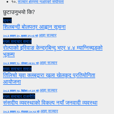
१०.
सञ्चार क्षेत्रमा नआएको संघीयता
छुटाउनुभयो कि?
सूचना
शिलबन्दी बोलपत्र आह्वान सूचना
आहा सञ्चार
२०८३ श्रावण २०, बुधबार २१:०३ गते
मुख्य समाचार
समाज
रोल्पाको इरिवाङ केन्द्रबिन्दु भएर ४.४ म्याग्निच्यूडको
भूकम्प
आहा सञ्चार
२०८३ श्रावण १८, सोमबार ०७:४८ गते
मुख्य समाचार
समाज
तिलिचो युवा क्लबद्वारा खुला खेलकुद प्रतियोगिता
आयोजना
आहा सञ्चार
२०८३ श्रावण १४, बिहीबार ०९:३९ गते
मुख्य समाचार
राजनीति
संसदीय व्यवस्थाको विकल्प नयाँ जनवादी व्यवस्था
आहा सञ्चार
२०८३ श्रावण १२, मंगलवार २०:५३ गते