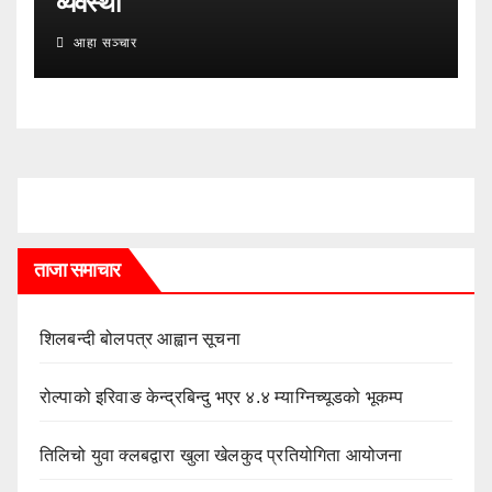
व्यवस्था
आहा सञ्चार
ताजा समाचार
शिलबन्दी बोलपत्र आह्वान सूचना
रोल्पाको इरिवाङ केन्द्रबिन्दु भएर ४.४ म्याग्निच्यूडको भूकम्प
तिलिचो युवा क्लबद्वारा खुला खेलकुद प्रतियोगिता आयोजना