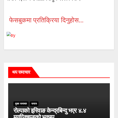
फेसबुकमा प्रतिक्रिया दिनुहोस...
थप समाचार
मुख्य समाचार
समाज
रोल्पाको इरिवाङ केन्द्रबिन्दु भएर ४.४
म्याग्निच्यूडको भूकम्प