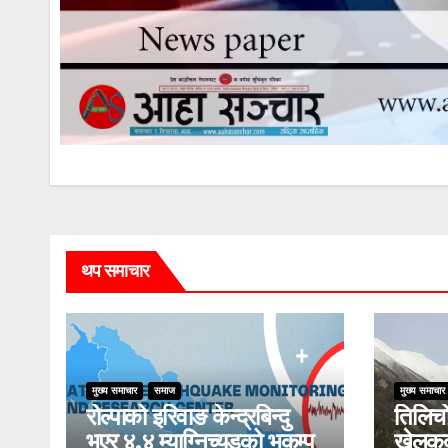
थप समाचार
मुख्य समाचार
समाज
मुख्य समाचार
रोल्पाको इरिवाङ केन्द्रबिन्दु
तिलिचो 
भएर ४.४ म्याग्निच्यूडको भूकम्प
खेलकु