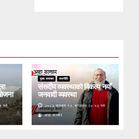
मुख्य समाचार
राजनीति
ुला
संसदीय व्यवस्थाको विकल्प नयाँ
योजना
जनवादी व्यवस्था
९ गते
२०८३ श्रावण १२, मंगलवार २०:५३ गते
आहा सञ्चार