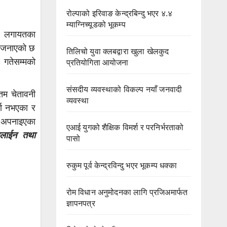
रोल्पाको इरिवाङ केन्द्रबिन्दु भएर ४.४
म्याग्निच्यूडको भूकम्प
रण लगायतका
ो जनाएको छ
तिलिचो युवा क्लबद्वारा खुला खेलकुद
 गतेसम्मको
प्रतियोगिता आयोजना
संसदीय व्यवस्थाको विकल्प नयाँ जनवादी
िम चेतावनी
व्यवस्था
ता नभएका र
 अपनाइएका
एआई युगको शैक्षिक विमर्श र परनिर्भरताको
अनलाईन तथा
पासो
रुकुम पूर्व केन्द्रविन्दु भएर भूकम्प धक्का
रोम विधान अनुमोदनका लागि प्रजिअमार्फत
ज्ञापनपत्र