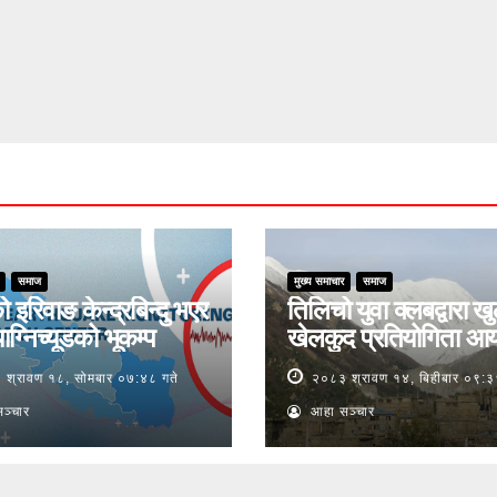
समाज
मुख्य समाचार
समाज
ो इरिवाङ केन्द्रबिन्दु भएर
तिलिचो युवा क्लबद्वारा ख
ाग्निच्यूडको भूकम्प
खेलकुद प्रतियोगिता आ
श्रावण १८, सोमबार ०७:४८ गते
२०८३ श्रावण १४, बिहीबार ०९:३
ञ्चार
आहा सञ्चार