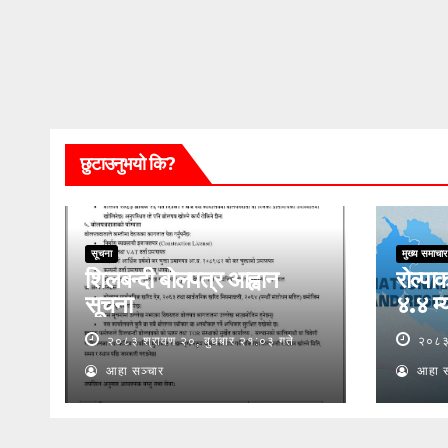
छुटाउनुभयो कि?
सूचना
मुख्य समाचार
शिलबन्दी बोलपत्र आह्वान
रोल्पाक
सूचना
४.४ म्य
२०८३ श्रावण २०, बुधबार २१:०३ गते
२०८३ 
आहा सञ्चार
आहा स