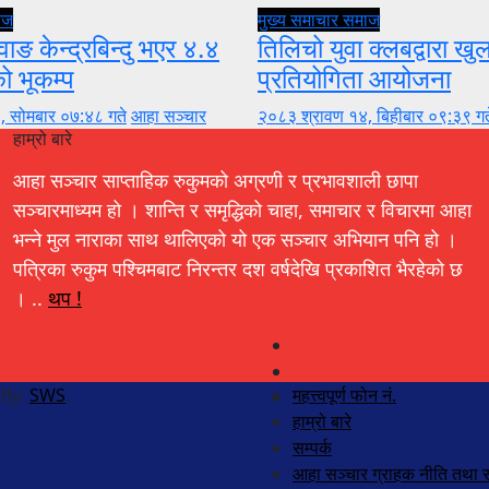
ाज
मुख्य समाचार
समाज
वाङ केन्द्रबिन्दु भएर ४.४
तिलिचो युवा क्लबद्वारा ख
को भूकम्प
प्रतियोगिता आयोजना
, सोमबार ०७:४८ गते
आहा सञ्चार
२०८३ श्रावण १४, बिहीबार ०९:३९ गत
हाम्रो बारे
आहा सञ्चार साप्ताहिक रुकुमको अग्रणी र प्रभावशाली छापा
सञ्चारमाध्यम हो । शान्ति र समृद्धिको चाहा, समाचार र विचारमा आहा
भन्ने मुल नाराका साथ थालिएको यो एक सञ्चार अभियान पनि हो ।
पत्रिका रुकुम पश्चिमबाट निरन्तर दश वर्षदेखि प्रकाशित भैरहेको छ
। ..
थप !
 By:
SWS
.
महत्त्वपूर्ण फोन नं.
हाम्रो बारे
सम्पर्क
आहा सञ्चार ग्राहक नीति तथा स