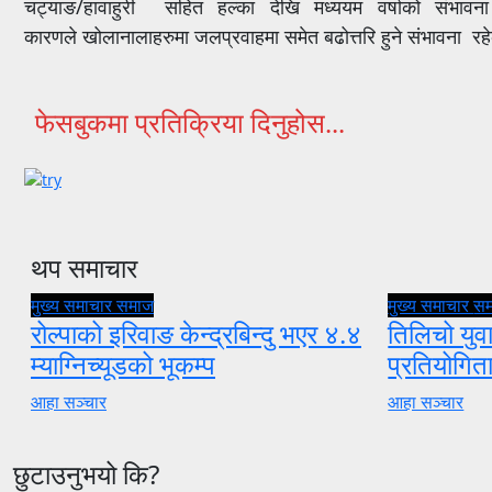
चट्याङ/हावाहुरी सहित हल्का देखि मध्ययम वर्षाको संभाव
कारणले खोलानालाहरुमा जलप्रवाहमा समेत बढोत्तरि हुने संभावना
फेसबुकमा प्रतिक्रिया दिनुहोस...
थप समाचार
मुख्य समाचार
समाज
मुख्य समाचार
स
रोल्पाको इरिवाङ केन्द्रबिन्दु भएर ४.४
तिलिचो युवा
म्याग्निच्यूडको भूकम्प
प्रतियोगि
आहा सञ्चार
आहा सञ्चार
छुटाउनुभयो कि?