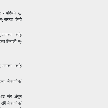
 र पश्चिमी भू-
ु-भागका केही
 भू-भागका केहि
्च हिमाली भु-
भू-भागका केहि
ा मेघगर्जन/
ाव संगै अंपुन
ंगै मेघगर्जन/