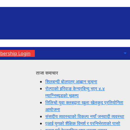
ership Login
ताजा समाचार
शिलबन्दी बोलपत्र आह्वान सूचना
रोल्पाको इरिवाङ केन्द्रबिन्दु भएर ४.४
म्याग्निच्यूडको भूकम्प
तिलिचो युवा क्लबद्वारा खुला खेलकुद प्रतियोगिता
आयोजना
संसदीय व्यवस्थाको विकल्प नयाँ जनवादी व्यवस्था
एआई युगको शैक्षिक विमर्श र परनिर्भरताको पासो