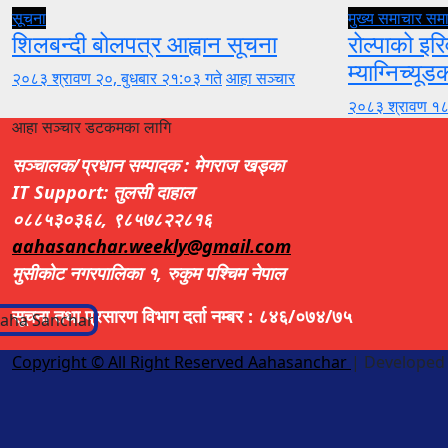
सूचना
मुख्य समाचार
सम
शिलबन्दी बोलपत्र आह्वान सूचना
रोल्पाको इरि
म्याग्निच्यूड
२०८३ श्रावण २०, बुधबार २१:०३ गते
आहा सञ्चार
२०८३ श्रावण १८
आहा सञ्चार डटकमका लागि
सञ्चालक/प्रधान सम्पादक : मेगराज खड्का
IT Support: तुलसी दाहाल
०८८५३०३६८, ९८५७८२२८१६
aahasanchar.weekly@gmail.com
मुसीकोट नगरपालिका १, रुकुम पश्चिम नेपाल
सूचना तथा प्रसारण विभाग दर्ता नम्बर : ८४६/०७४/७५
Copyright © All Right Reserved Aahasanchar
|
Developed