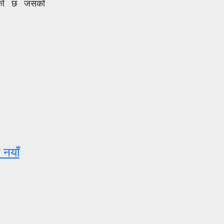
रहेको छ जसको
 नयाँ