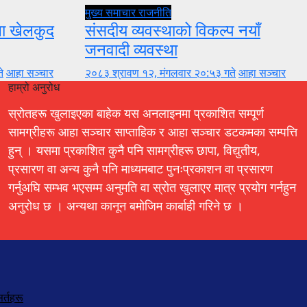
मुख्य समाचार
राजनीति
ुला खेलकुद
संसदीय व्यवस्थाको विकल्प नयाँ
जनवादी व्यवस्था
े
आहा सञ्चार
२०८३ श्रावण १२, मंगलवार २०:५३ गते
आहा सञ्चार
हाम्रो अनुरोध
स्रोतहरू खुलाइएका बाहेक यस अनलाइनमा प्रकाशित सम्पूर्ण
सामग्रीहरू आहा सञ्चार साप्ताहिक र आहा सञ्चार डटकमका सम्पत्ति
हुन् । यसमा प्रकाशित कुनै पनि सामग्रीहरू छापा, विद्युतीय,
प्रसारण वा अन्य कुनै पनि माध्यमबाट पुनःप्रकाशन वा प्रसारण
गर्नुअघि सम्भव भएसम्म अनुमति वा स्रोत खुलाएर मात्र प्रयोग गर्नहुन
अनुरोध छ । अन्यथा कानून बमोजिम कार्बाही गरिने छ ।
र्तहरू