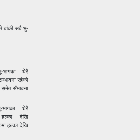
 बांकी सबै भु-
भू-भागका धेरै
म्भावना रहेको
 समेत संँभावना
भू-भागका धेरै
 हल्का देखि
ुमा हल्का देखि