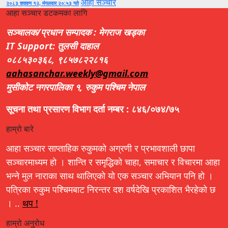
आहा सञ्चार
२०८३ श्रावण १२, मंगलवार २०:५३ गते
आहा सञ्चार डटकमका लागि
सञ्चालक/प्रधान सम्पादक : मेगराज खड्का
IT Support: तुलसी दाहाल
०८८५३०३६८, ९८५७८२२८१६
aahasanchar.weekly@gmail.com
मुसीकोट नगरपालिका १, रुकुम पश्चिम नेपाल
सूचना तथा प्रसारण विभाग दर्ता नम्बर : ८४६/०७४/७५
हाम्रो बारे
आहा सञ्चार साप्ताहिक रुकुमको अग्रणी र प्रभावशाली छापा
सञ्चारमाध्यम हो । शान्ति र समृद्धिको चाहा, समाचार र विचारमा आहा
भन्ने मुल नाराका साथ थालिएको यो एक सञ्चार अभियान पनि हो ।
पत्रिका रुकुम पश्चिमबाट निरन्तर दश वर्षदेखि प्रकाशित भैरहेको छ
। ..
थप !
हाम्रो अनुरोध