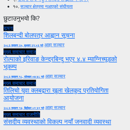
१०.
सञ्चार क्षेत्रमा नआएको संघीयता
छुटाउनुभयो कि?
सूचना
शिलबन्दी बोलपत्र आह्वान सूचना
आहा सञ्चार
२०८३ श्रावण २०, बुधबार २१:०३ गते
मुख्य समाचार
समाज
रोल्पाको इरिवाङ केन्द्रबिन्दु भएर ४.४ म्याग्निच्यूडको
भूकम्प
आहा सञ्चार
२०८३ श्रावण १८, सोमबार ०७:४८ गते
मुख्य समाचार
समाज
तिलिचो युवा क्लबद्वारा खुला खेलकुद प्रतियोगिता
आयोजना
आहा सञ्चार
२०८३ श्रावण १४, बिहीबार ०९:३९ गते
मुख्य समाचार
राजनीति
संसदीय व्यवस्थाको विकल्प नयाँ जनवादी व्यवस्था