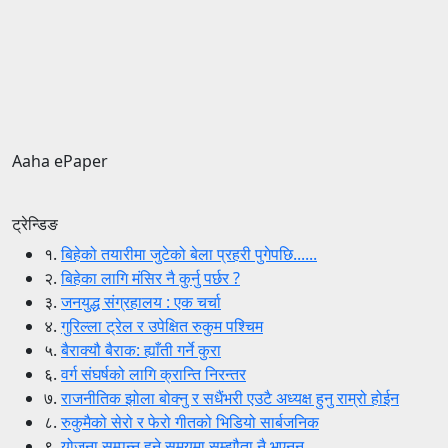
Aaha ePaper
ट्रेन्डिङ
१.
बिहेको तयारीमा जुटेको बेला प्रहरी पुगेपछि......
२.
बिहेका लागि मंसिर नै कुर्नु पर्छर ?
३.
जनयुद्ध संग्रहालय : एक चर्चा
४.
गुरिल्ला ट्रेल र उपेक्षित रुकुम पश्चिम
५.
बैराक्यौ बैराक: ह्याँती गर्ने कुरा
६.
वर्ग संघर्षको लागि क्रान्ति निरन्तर
७.
राजनीतिक झोला बोक्नु र सधैंभरी एउटै अध्यक्ष हुनु राम्रो होईन
८.
रुकुमैको सेरो र फेरो गीतको भिडियो सार्बजनिक
९.
योजना सम्पन्न हुने समयमा सम्झौता नै भएनन्