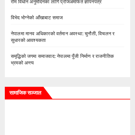
रोम विधान अनुमोदनका लागि प्रजिअमार्फत ज्ञापनपत्र
विभेद भोग्नेको आँखाबाट समाज
नेपालमा मानव अधिकारको वर्तमान अवस्था: चुनौती, विचलन र
सुधारको आवश्यकता
समृद्धिको जगमा समाजवाद: नेपालमा पुँजी निर्माण र राजनीतिक
भ्रमको अन्त्य
सामाजिक सञ्जाल