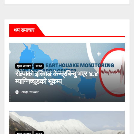
थप समाचार
मुख्य समाचार
समाज
रोल्पाको इरिवाङ केन्द्रबिन्दु भएर ४.४
म्याग्निच्यूडको भूकम्प
आहा सञ्चार
मुख्य समाचार
समाज