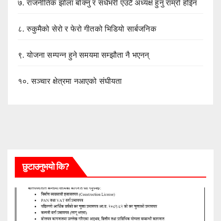
७.
राजनीतिक झोला बोक्नु र सधैंभरी एउटै अध्यक्ष हुनु राम्रो होईन
८.
रुकुमैको सेरो र फेरो गीतको भिडियो सार्बजनिक
९.
योजना सम्पन्न हुने समयमा सम्झौता नै भएनन्
१०.
सञ्चार क्षेत्रमा नआएको संघीयता
छुटाउनुभयो कि?