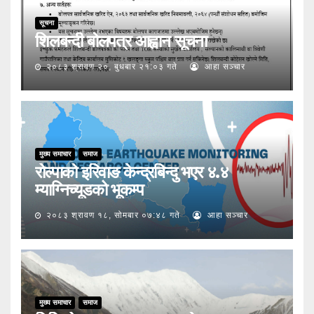
सूचना
शिलबन्दी बोलपत्र आह्वान सूचना
२०८३ श्रावण २०, बुधबार २१:०३ गते
आहा सञ्चार
मुख्य समाचार
समाज
रोल्पाको इरिवाङ केन्द्रबिन्दु भएर ४.४
म्याग्निच्यूडको भूकम्प
२०८३ श्रावण १८, सोमबार ०७:४८ गते
आहा सञ्चार
मुख्य समाचार
समाज