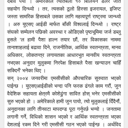
दबाव पर्यो । अमेरिकाले त्यतिबेला १० बिलियन डलर जति
सहयोग दिन्थ्यो । तर, त्यसको ठूलो हिस्सा इजरायल, इजिप्ट
जस्ता सामरिक हिसाबले उसका लागि महत्वपूर्ण राष्ट्रमा जान्थ्यो
। अरु युएसए आईडी मार्फत बाँकी विश्वलाई दिन्थ्यो । राष्ट्र
संघको सम्मेलन पछिको अवस्था र ओडिएको पृष्ठभूमिमा जर्ज डब्लु
बुसले ‘ल हामी पैशा हाल्न तयार छौं, तर विकासका नाममा
तानाशाहलाई बढावा दिने, राजनीतिक, आर्थिक स्वतन्त्रता, मानव
अधिकार, लोकतन्त्र लगायतका आधारभुत मानवीय स्वतन्त्रता
नभएका अनुदार मुलुकमा निरपेक्ष हिसाबले पैसा खन्याउन चाहिँ
सक्दिनँ’ भनेका थिए ।
सन् २००४ जनवरीमा एमसीसीको औपचारिक सुरुवात भएको
पाईन्छ । युएसएआईडीको भन्दा पनि फरक ढंगले काम गरौं, जुन
वैदेशिक सहायता क्षेत्रमै कोशेढुंगा सावित होस् भनेर एमसीसीको
सुरु भएको हो । अमेरिकाले हामी जुन पायो, त्यो मुलुकलाई दिँदैनौं,
अनुदानका लागि तीनवटा मापदण्ड पूरा गर्नुपर्छ भन्यो । जनतामा
लगानी गर्ने, विधिको शासन भएको र आर्थिक स्वतन्त्रता भएका
देशलाई रकम दिने गरी एमसीसी गठन भएको पाईन्छ । अर्थविद