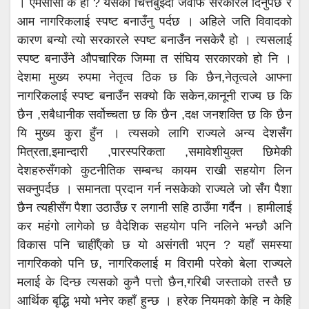
। एमसीसी के हो ? यसको चित्तबुझ्दो जवाफ सरकारले दिनुपर्छ र
आम नागरिकलाई स्पष्ट बनाउँनु पर्दछ । अहिले जति विवादको
कारण बन्यो त्यो सरकारले स्पष्ट बनाउँन नसकेरै हो । त्यसलाई
स्पष्ट बनाउँने औपचारिक जिम्मा त संघिय सरकारको हो नि ।
देशमा मुख्य रुपमा नेतृत्व ठिक छ कि छैन,नेतृत्वले आफ्ना
नागरिकलाई स्पष्ट बनाउँन सक्यो कि सकेन,कानूनी राज्य छ कि
छैन ,सबैधानीक सर्वोच्चता छ कि छैन ,दक्ष जनशक्ति छ कि छैन
यि मुख्य कुरा हुँन । त्यसको लागि राज्यले अन्य देशसँग
मित्रता,इमान्दारी ,पारस्परिकता ,समावेशीयुक्त छिमेकी
देशहरुसँगको कुटनीतिक सम्बन्ध कायम राखी सहयोग लिन
सक्नुपर्दछ । समानता प्रदान गर्न नसकेको राज्यले जो सँग पैशा
छैन त्यहीसँग पैशा उठाउँछ र लगानी सहि ठाउँमा गर्दैन । हामीलाई
कर महंगो लागेको छ वैदेशिक सहयोग पनि नलिने भन्छौ अनि
विकास पनि चाहीँएको छ यो असंगती भएन ? यहाँ समस्या
नागरिकको पनि छ, नागरिकलाई म विरामी परेको बेला राज्यले
मलाई के दिन्छ त्यसको कुनै पत्तो छैन,गरिबी जस्ताको तस्तै छ
आर्थिक बृद्धि भयो भनेर कहाँ हुन्छ । हरेक नियमको केहि न केहि