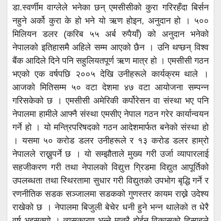
डा.स्वर्णीम वाग्लेले भनेका छन् एमसीसीको कुरा गरिरहँदा बिर्सन
नहुने अर्को कुरा के हो भने यो ऋण होइन, अनुदान हो । ५००
मिलियन डलर (करिब ५५ अर्ब रुपैयाँ) को अनुदान भनेको
नेपालको इतिहासमै अहिले सम्म आएको छैन । उनि थप्छन् विश्व
बैंक आदिले दिने पनि सहुलियतपूर्ण ऋण मात्र हो । एमसीसी गठन
भएको एक वर्षपछि २००५ देखि उनीहरूले कार्यक्रम थाले ।
आजको मितिसम्म ५० वटा देशमा ४७ वटा आयोजना सम्पन्न
गरिसकेको छ । एमसीसी अमेरिकी कर्पोरेसन वा संस्था भए पनि
नेपालमा हामीले आफ्नै संस्था एमसीए नेपाल गठन गरेर कार्यान्वयन
गर्ने हो । यो मन्त्रिपरिषदको गठन आदेशमार्फत बनेको संस्था हो
। यसमा ५० करोड डलर उनीहरूले र १३ करोड डलर हाम्रो
नेपालले राख्नुपर्ने छ । यो सम्झौताले मुख्य गरी उर्जा व्यापारलाई
सहजीकरण गरी तथा नेपालको विद्युत्त ग्रिडमा विद्युत आपूर्तिको
उपलब्धता तथा स्थिरतामा सुधार गरी विद्युतको उपभोग बृद्धि गर्ने र
रणनीतिक सडक सञ्जालमा सडकको गुणस्तर कायम राख्ने उदेश्य
राखेको छ । नेपालमा बिजुली बेचेर धनी हुने भन्न थालेको त धेरै
वर्ष भइसक्यो । त्यसकारण भन्ने मात्रै होईन विकासको हिसाबले