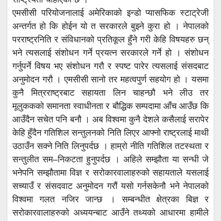
एमसीसी परियोजनालाई अमेरिकाको इन्डो प्यासफिक स्टाट्रेजी
अन्तर्गत हो कि होईन यो त सरकारले बुझ्ने कुरा हो । नेपालको
परराष्ट्रनिति र संविधानको प्रतिकूल हुँने गरी केहि विषयहरु छन्
भने त्यसलाई संशोधन गर्ने प्रयत्न सरकारले गर्ने हो । संशोधन
गर्नुपर्ने विषय भए संशोधन गरौ र स्पष्ट पारेर त्यसलाई संसदबाट
अनुमोदन गरौ । एमसीसी सानो तर महत्वपुर्ण सहयोग हो । यसमा
कुनै मित्रराष्ट्रबाट सहायता लिन चाहन्छौ भने लीउ तर
मूलुककको समानता स्वाधीनता र बौद्धिक सम्पदामा आँच आउँछ कि
आउँदैन सचेत पनि बनौ । अब विश्वमा कुनै देशले कसैलाई सरापेर
केहि हुँदैन गतिशिल सन्तुलनको निति लिएर आफ्नो राष्ट्रलाई माथी
उठाउँन सक्ने निति लिनुपर्दछ । हाम्रो नीति गतिशिल तटस्थता र
सन्तुलीत सम–निकटता हुनुपर्दछ । अहिले सम्झौता या सन्धी जे
भनेपनि सम्झौतामा विज्ञ र सरोकारवालाहरुको सहायताले यसलाई
सच्याउँ र संसदवाट अनुमोदन गरौं यसो गर्नसकेनौ भने नेपालको
विश्वमा गलत नजिर जान्छ । सम्बन्धीत क्षेत्रका बिज्ञ र
सरोकारवालाहरुको अध्ययन्बाट आउँने तथ्यको आधारमा हामीले