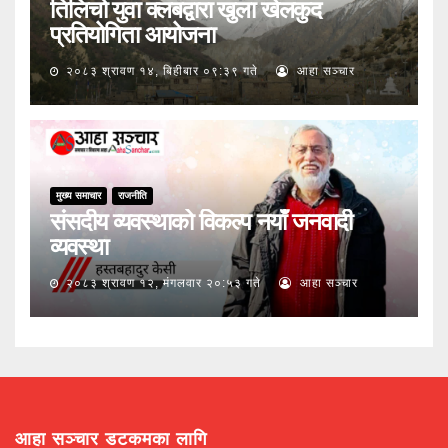
तिलिचो युवा क्लबद्वारा खुला खेलकुद
प्रतियोगिता आयोजना
२०८३ श्रावण १४, बिहीबार ०९:३९ गते
आहा सञ्चार
मुख्य समाचार
राजनीति
संसदीय व्यवस्थाको विकल्प नयाँ जनवादी
व्यवस्था
२०८३ श्रावण १२, मंगलवार २०:५३ गते
आहा सञ्चार
आहा सञ्चार डटकमका लागि