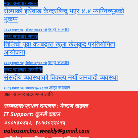
मुख्य समाचार
समाज
रोल्पाको इरिवाङ केन्द्रबिन्दु भएर ४.४ म्याग्निच्यूडको
भूकम्प
आहा सञ्चार
२०८३ श्रावण १८, सोमबार ०७:४८ गते
मुख्य समाचार
समाज
तिलिचो युवा क्लबद्वारा खुला खेलकुद प्रतियोगिता
आयोजना
आहा सञ्चार
२०८३ श्रावण १४, बिहीबार ०९:३९ गते
मुख्य समाचार
राजनीति
संसदीय व्यवस्थाको विकल्प नयाँ जनवादी व्यवस्था
आहा सञ्चार
२०८३ श्रावण १२, मंगलवार २०:५३ गते
आहा सञ्चार डटकमका लागि
सञ्चालक/प्रधान सम्पादक : मेगराज खड्का
IT Support: तुलसी दाहाल
०८८५३०३६८, ९८५७८२२८१६
aahasanchar.weekly@gmail.com