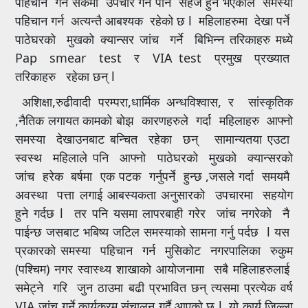
पहिचान गर्न सकेमा उपचार गर्न पनि सहज हुने भएकाले समस्या
पहिचान गर्न अत्यन्तै आबश्यक रहेको छ l महिलाहरुमा देखा पर्ने
पाठेघरको मुखको क्यान्सर जांच गर्ने बिभिन्न तरिकाहरु मध्ये
Pap smear test र VIA test प्रमुख प्रख्यात
तरिकाहरु रहेका छन् l
अशिक्षा,रुढीवादी परम्परा,धार्मिक अन्धविश्वास, र सांस्कृतिक
,नैतिक लगायत कामको बोझ कारणहरुले गर्दा महिलाहरु आफ्नो
समस्या देखाउनबाट बन्चित रहेका छन् सामान्यतया एउटा
स्वस्थ महिलाले पनि आफ्नो पाठेघरको मुखको क्यान्सरको
जांच हरेक बर्षमा एक पटक गर्नुपर्ने हुन्छ ,जसले गर्दा समयमै
अवस्था पत्ता लगाई आबस्यकता अनुसारको उपचारमा सहयोग
हुने गर्दछ l तर पनि यसमा लापरबाही गरेर जांच नगरेको नै
पाईन्छ जसबाट भबिष्य जटिल समस्याको सामना गर्नु पर्दछ l यस
प्रकारको समस्या पहिचान गर्न मुसिकोट नगरपालिका रुकुम
(पश्चिम) नगर स्वास्थ्य शाखाको आयोजनामा सबै महिलाहरुलाई
समेट्ने गरि जुन ठाउमा बढी प्रभावित छन् त्यसमा प्रत्येक वर्ष
VIA जांच गर्ने कार्यक्रम संचालन गर्दै आएको छ l यो कार्य जिल्ला