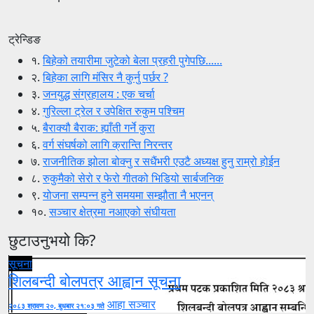
ट्रेन्डिङ
१.
बिहेको तयारीमा जुटेको बेला प्रहरी पुगेपछि......
२.
बिहेका लागि मंसिर नै कुर्नु पर्छर ?
३.
जनयुद्ध संग्रहालय : एक चर्चा
४.
गुरिल्ला ट्रेल र उपेक्षित रुकुम पश्चिम
५.
बैराक्यौ बैराक: ह्याँती गर्ने कुरा
६.
वर्ग संघर्षको लागि क्रान्ति निरन्तर
७.
राजनीतिक झोला बोक्नु र सधैंभरी एउटै अध्यक्ष हुनु राम्रो होईन
८.
रुकुमैको सेरो र फेरो गीतको भिडियो सार्बजनिक
९.
योजना सम्पन्न हुने समयमा सम्झौता नै भएनन्
१०.
सञ्चार क्षेत्रमा नआएको संघीयता
छुटाउनुभयो कि?
सूचना
शिलबन्दी बोलपत्र आह्वान सूचना
आहा सञ्चार
२०८३ श्रावण २०, बुधबार २१:०३ गते