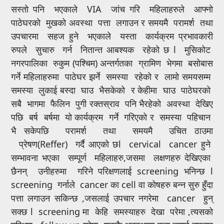
सस्तो पनि भएकाले VIA जांच गरि महिलाहरुले आफ्नो
पाठेघरको मुखको अवस्था पत्ता लगाउन र समयमै परामर्श तथा
उपचारमा सहज हुने भएकाले यस्ता कार्यक्रम प्रभावकारी
रुपले सुचारु गर्न नितान्त आबश्यक रहेको छ l मुसिकोट
नगरपालिका रुकुम (पश्चिम) अन्तर्गतका ग्रामिण भेगमा बसोबास
गर्ने महिलाहरुमा पाठेघर झर्ने समस्या रहेको र लामो समयसम्म
समस्या लुकाई बस्दा घाउ भैसकेको र केहीमा घाउ पाठेघरको
सबै भागमा फैलिन पुगी रक्तस्राव पनि भैरहेको अवस्था देखिए
पछि बर्ष बर्षमा यो कार्यक्रम गर्ने गरिएको र समस्या पहिचान
भै सकेपछि परामर्श तथा समयमै उचित ठाउमा
प्रेषण(Reffer) गर्दै आएको छl cervical cancer हुने
सम्भावना भएका सम्पूर्ण महिलाहरु,जसमा लक्षणहरु देखिएका
छैनन् उनीहरुमा गरिने परिक्षणलाई screening भनिन्छ l
screening गर्नाले cancer का cell वा कोषहरु बन्न सुरु हुँदा
पत्ता लगाउन सकिन्छ ,जसलाई उपचार नगरेमा cancer हुन्
सक्छ l screening मा केहि समस्याहरु देखा परेमा ,त्यसको