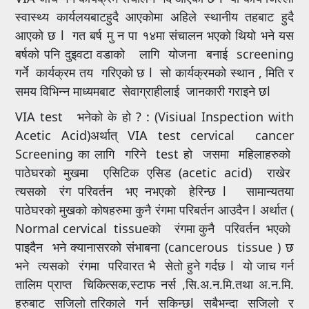
स्वास्थ्य कार्यलयबाटहुदै आएकोमा अहिले स्थानीय तहबाट हुदै
आएको छ l गत बर्ष मु न पा १४मा संचालन भएको थियो भने यस
बर्षको पनि दुइवटा वडाको लागि योजना बनाई screening
गर्ने कार्यक्रम तय गरिएको छ l सो कार्यक्रमको स्थान , मिति र
समय विभिन्न माध्यमबाट सेवाग्राहीलाई जानकारी गराइने छl
VIA test भनेको के हो ? : (Visiual Inspection with
Acetic Acid)अर्थात् VIA test cervical cancer
Screening का लागि गरिने test हो जसमा महिलाहरुको
पाठेघरको मुखमा एसिटिक एसिड (acetic acid) राखेर
त्यसको रंग परिवर्तन भए नभएको हेरिन्छ l सामान्यतया
पाठेघरको मुखको कोषहरुमा कुनै रंगमा परिबर्तन आउदैन l अर्थात (
Normal cervical tissueको रंगमा कुनै परिवर्तन भएको
पाइदैन भने क्यानासरको संभाबना (cancerous tissue ) छ
भने त्यसको रंगमा परिवारत भै सेतो हुने गर्दछ l यो जाच गर्न
तालिम प्राप्त चिकित्सक,स्टाफ नर्स ,सि.अ.न.मि.तथा अ.न.मि.
हरुबाट सजिलो तरिकाले गर्न सकिन्छl सबैभन्दा सजिलो र