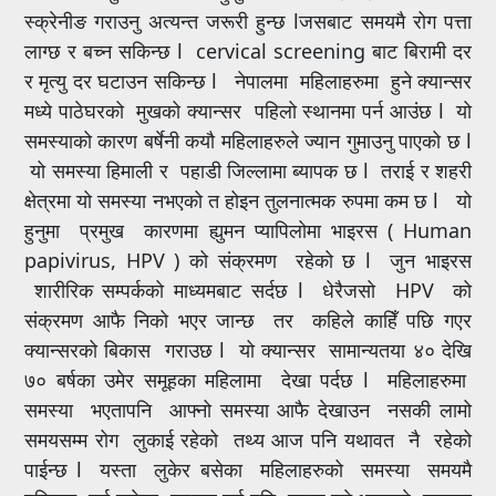
स्क्रेनीङ गराउनु अत्यन्त जरूरी हुन्छ lजसबाट समयमै रोग पत्ता
लाग्छ र बच्न सकिन्छ l cervical screening बाट बिरामी दर
र मृत्यु दर घटाउन सकिन्छ l नेपालमा महिलाहरुमा हुने क्यान्सर
मध्ये पाठेघरको मुखको क्यान्सर पहिलो स्थानमा पर्न आउंछ l यो
समस्याको कारण बर्षेनी कयौ महिलाहरुले ज्यान गुमाउनु पाएको छ l
यो समस्या हिमाली र पहाडी जिल्लामा ब्यापक छ l तराई र शहरी
क्षेत्रमा यो समस्या नभएको त होइन तुलनात्मक रुपमा कम छ l यो
हुनुमा प्रमुख कारणमा ह्युमन प्यापिलोमा भाइरस ( Human
papivirus, HPV ) को संक्रमण रहेको छ l जुन भाइरस
शारीरिक सम्पर्कको माध्यमबाट सर्दछ l धेरैजसो HPV को
संक्रमण आफै निको भएर जान्छ तर कहिले काहिँ पछि गएर
क्यान्सरको बिकास गराउछ l यो क्यान्सर सामान्यतया ४० देखि
७० बर्षका उमेर समूहका महिलामा देखा पर्दछ l महिलाहरुमा
समस्या भएतापनि आफ्नो समस्या आफै देखाउन नसकी लामो
समयसम्म रोग लुकाई रहेको तथ्य आज पनि यथावत नै रहेको
पाईन्छ l यस्ता लुकेर बसेका महिलाहरुको समस्या समयमै