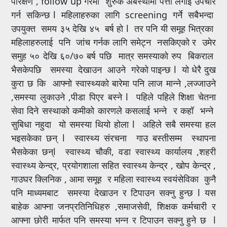
परिक्षण , follow up गरेमा शुरुकै अबस्थामा पत्ता लगाई उपचार
गर्न सकिन्छ l महिलाहरुका लागि screening गर्ने सबैभन्दा
उपयुक्त समय ३५ देखि ४५ बर्ष हो l तर पनि यी समूह भित्रका
महिलाहरुलाई पनि जांच गर्नक लागि समेट्न नसकिएको र उमेर
समुह ५० देखि ६०/७० बर्ष पछि मात्र समस्याको रुप बिकराल
भैसकेपछि समस्या देखाउन आउने गरेको पाइन्छ l यो धेरै दुख
कुरा छ कि आफ्नो स्वास्थ्यको बारेमा पनि लाज मान्ने ,लज्जाउने
,समस्या लुकाउने ,पीडा पिएर बस्ने l पहिले पहिले शिक्षा चेतना
सेवा दिने सस्थाको कमीको कारणले कसलाई भन्ने र कहॉ भन्ने
सुबिधा नहुदा यो समस्या थियो होला l अहिले सबै समस्या हल
भइसकेका छन् l स्वास्थ्य संरचना गाउ बस्तीसम्म स्थापना
भैसकेका छन्l स्वास्थ्य चौकी, वडा स्वास्थ्य कार्यालय ,शहरी
स्वास्थ्य केन्द्र, प्रयोगशाला सहित स्वास्थ्य केन्द्र , खोप केन्द्र ,
गाउघर क्लिनिक , आमा समूह र महिला स्वास्थ्य स्वयंसेविका कुनै
पनि माध्यमबाट समस्या देखाउन र टिपाउन सक्नु हुन्छ l यस
बाहेक आफ्ना जनप्रतिनिधिहरु ,समाजसेवी, शिक्षक कर्मचारी र
आफ्ना छोरी मार्फत पनि समस्या भन्न र टिपाउन सक्नु हुने छ l