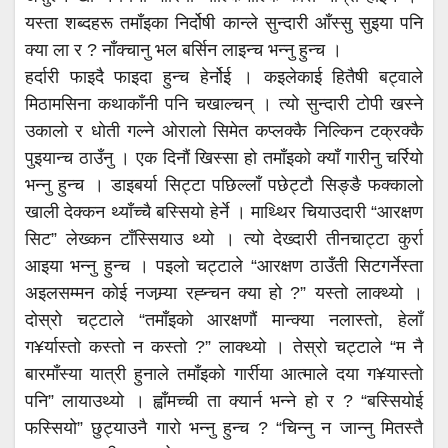
यस्ता शब्दहरू तमाँइका निर्दोषी कान्ले सुन्दारी आँस्सु सुइया पनि
क्या ला र ? नाँक्चानु भल बर्सिन लाइन्च भन्नु हुन्च ।
हर्दारी फाइदै फाइदा हुन्च हेर्नोई । कइलेकाई हितैषी बट्वाले
मिठामसिना कथाकाँनी पनि चखाल्चन् । त्यो सुन्दारी टोपी खस्ने
उकालो र धोती गल्ने ओरालो सिमेत कप्लक्कै निल्किन टक्रक्कै
पुइयान्च ठाउँनु । एक दिनौं खिस्सा हो तमाँइको क्याँ गारीनु चर्रियो
भन्नु हुन्च । डाइबर्या सिट्टा पछिल्लाँ पछेट्टौ सिङ्ङै फक्कालो
खाली देक्कन थ्याँच्चै बस्सियो हेर्ने । माथ्थिर चियाउदारी “आरक्षण
सिट” लेख्कन टाँस्सियाउ थ्यो । त्यो देख्दारी तीनचाट्टा कुर्रा
आइया भन्नु हुन्च । पइलो चट्टाले “आरक्षण ठाउँती सिटगर्नेस्ता
अइलसम्मन कोई नजम्र्या रह्न्चन क्या हो ?” यस्तो लाक्थ्यो ।
दोस्रो चट्टाले “तमाँइको आरक्षणौं मान्क्या नलास्तो, हेलाँ
ग¥र्यास्तो कस्तो न कस्तो ?” लाक्थ्यो । तेस्रो चट्टाले “म नै
बारमाँस्या यात्री हुनाले तमाँइको गार्रीया आत्माले दया ग¥यास्तो
पनि” लायाउथ्यो । ह्वाँमच्ची ता क्यार्न भन्ने हो र ? “बस्सियोई
फस्सियो” छुट्याउनै गारो भन्नु हुन्च ? “चिन्नु न जान्नु मितस्तै