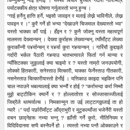
चिन्नुबिन्नु नाई हेर्नोई । यस्सो बिचार बुच्चार गर्दारी गारिभित्रै
पर्याटक्कीय क्षेत्र घोषणा गर्नुलास्तो भन्नु हुन्च ।
“गाई हर्नेनु हात्ति हर्ने, भइसो जावइन र मलाई लेख्ने भाविनीले, लेख्न
पावइन र ।” कुरै गर्ने हो भन्या “देखाउने चिजमाल देख्यास्तो भ्या”
यस्तो भाक्का काँ पाई । हँइन र ? कुनै जोक्नु यस्ता महत्वपूर्ण
मालमत्ता देख्यान्चन् । देख्या कुर्राहरू लेख्यान्चन्, त्याँमाँट्ट लेख्या
कुराकाँन्नी प¥र्यान्चन् र प¥र्या कुरा ग¥यान्चन् । गार्रियौ कुद्दाइले
गर्दारी भर्कल पैठारी ग¥याउ भातभत्यारले फिर्ता गर्न मान्या र
ग्याँसिटक्का जुठ्ठालाई क्या चाइयो र ? यस्तो नाम्रो जनउपयोगी,
लोक्को हितकारी, सनेस्ताउ मित्कारी, भाक्का फेर्नेस्ताउ गीतकारी,
नसनेस्ताउ चित्कारीयास्तो हेर्नोई । यत्तिकाउ काइदा भइकिन पनि
चाल नपाउने भबल्यालाई क्या भन्नौं र होई ? “कर्राभन्दा कर्रा निम्मौ
मुठ्ठो बाट्टीकिन क्यार्ने र ? होल्लातोत्ता र सोज्जासाज्जीलाई
जिब्रैले थत्मर्याल्च । निमकान्मुन ता उई लाट्टागठ्ठालाई ता हो
ग्यारै ।” पर्दा पर्छारीमाँट्ट आँद्राभुरी र मुटुकल्याँजा भजेर्नेरी यस्तो
वचन छाद्नेहरू नभ्या भन्नु ? ह्याँत्ती गर्ने कुरो, नीतिनियम र
विदिविदानमा सप्पै बस्नैपर्ने हो । त्यस्तो नभ्या पन्तै ओक्काउने र