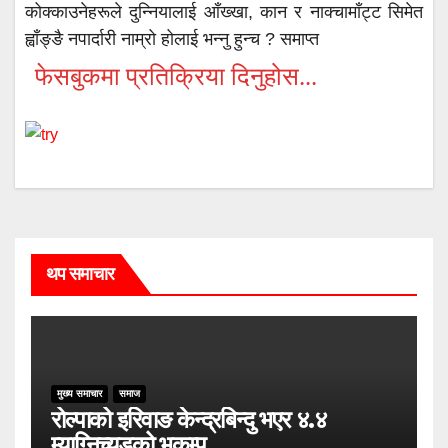
कोक्काउनेहरूले दुन्नियालाई आँख्खा, कान र नाक्चामाँट्ट सिमेत
ह्वाँङ्ङै नपार्दारी नाम्रो होलाई भन्नु हुन्च ? समाप्त
फेसबुकमा प्रतिक्रिया दिनुहोस...
थप समाचार
मुख्य समाचार
समाज
रोल्पाको इरिवाङ केन्द्रबिन्दु भएर ४.४
म्याग्निच्यूडको भूकम्प