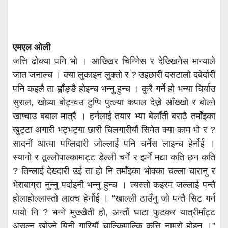
एमएल ओली
जत्ति ढोक्या पनि भो । आख्खिर चिन्निेस र देख्खिनेस मान्याले
जात जनाल्च । क्या लुकाइन लुक्तो र ? उइछारी दसटालो दबेर्दारी
पनि कइलै ता ह्वाँङ्ङै होइन्च भन्नु हुन्च । कुरै गर्ने हो भन्या चिर्याउ
सुराल, खोप्र्या बोट्न्वउ टुप्पि पुत्ल्या कपाल देख्ने आँख्खो र बोल्ने
खाप्चाउ बबाल मात्रै । हर्नलाई तयार भ्या बेलाँती बराठै तमाँइका
खुट्टा अगारी भट्भट्या छारी चिलगारीयौं सिमेत क्या काम भो र ?
सादनौं आत्मा पग्लिदारी जोल्लाई पनि चर्नेस लाइन्च हेर्नोई ।
स्यानो र ठूल्लोपाल्कामाट्ट डेल्ली चर्ने र झर्ने मद्या कति छन कति
? तिन्लाई देख्दारी उई ता हो नि तमाँइका भोक्का चल्ला चारानु र
भेराबाग्रा नुन्नु पर्दाइनी भन्नु हुन्च । त्यस्तो कइरम जल्लाई पन्तै
होलाहोल्लास्तो लाक्च हेर्नोई । “खाल्ली ठाउँनु जो पन्तै सिट गर्न
पायो नि ? भन्ने मुख्खैती हो, अन्तौं घाटा फुटकर यात्रीमाँट्ट
असुल्न खोज्ने यिनी गारियौं चाल्किमाल्कि कत्ति नाम्रो होइन ।”