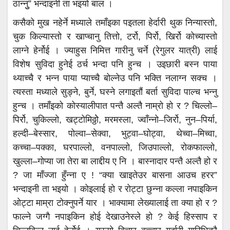
ठान्नुु” भन्दाइनी ता भइयो बाल ।
कसैको मुख नहेर्ने मध्याले तमाँइका पइतला हेर्दारी थुक निन्यास्तो,
चुक किल्यास्तो र खाप्चानु तित्तो, टर्रो, पिर्रो, खिर्रो कोच्यास्तो
लाग्ने हेर्नोई । ज्याहुस निमित्त गारीनु चर्ने (रेगुलर यात्री) लाई
विशेष सुविदा हुनेई ठर्च भन्दा पनि हुन्च । उइछारी बस्न पाया
थ्याच्चै र भन्न पाया प्याच्चै बोल्नेउ पनि भक्ति नलाग्न सक्च ।
त्यस्ता मध्याले सुङ्ने, बुर्ने, घस्ने लगाइतौं बर्ता सुविदा पाल्च भन्नु
हुन्च । तमाँइको कोस्यालीपात पन्तै अल्तै नाम्रो हो र ? चिल्लो–
पिर्रो, चुकिल्लो, खट्टोमिठ्ठोे, मरमस्ला, ज्वाँन्नो–जिर्रो, नुन–पिर्या,
हल्दी–बेस्सार, पोल्वा–सेक्वा, भुट्वा–घोट्वा, थेच्वा–मिच्वा,
कच्चा–पक्का, घरपाल्लो, वनपाल्लो, जिउपाल्लो, रोकफाल्लो,
खुल्ला–गोप्या जा तेरा बा लाद्दीय ए नि । बास्नादार पन्तै अल्तै हो र
? जा माँज्जा हुँन्ना ए ! “क्या खाइतेउर बासना आउच हरर”
भन्दाइनी ता भइयो । कोइलाई हो र रोट्टा छुन्ना कल्ला नपाइकिन
ओट्टा माम्रा टोक्नुपर्ने यार । भाक्यामा लेख्यालाई ता क्या हो र ?
फाल्ने जग्गै नपाइकिन होई देखाउनेस्ले हो ? केई हिस्साप र