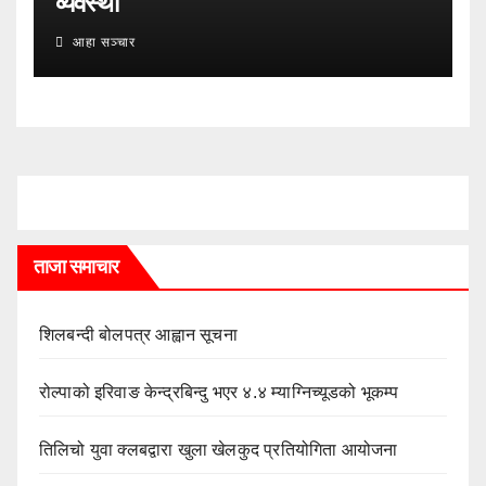
व्यवस्था
आहा सञ्चार
ताजा समाचार
शिलबन्दी बोलपत्र आह्वान सूचना
रोल्पाको इरिवाङ केन्द्रबिन्दु भएर ४.४ म्याग्निच्यूडको भूकम्प
तिलिचो युवा क्लबद्वारा खुला खेलकुद प्रतियोगिता आयोजना