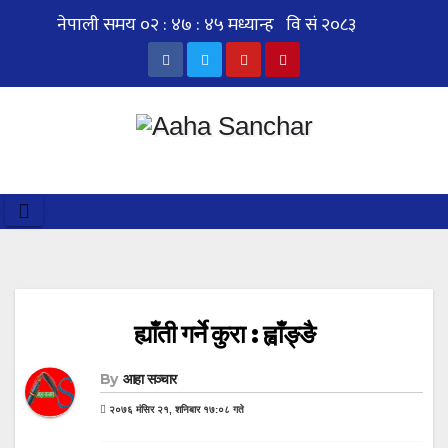
Skip
to
content
ह्याँती गर्ने कुरा : ह्वाँङ्ङै
By
आहा सञ्चार
२०७६ मंसिर २१, शनिबार १७:०८ गते