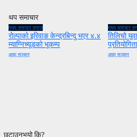
थप समाचार
मुख्य समाचार
समाज
मुख्य समाचार
स
रोल्पाको इरिवाङ केन्द्रबिन्दु भएर ४.४
तिलिचो युवा
म्याग्निच्यूडको भूकम्प
प्रतियोगि
आहा सञ्चार
आहा सञ्चार
छुटाउनुभयो कि?