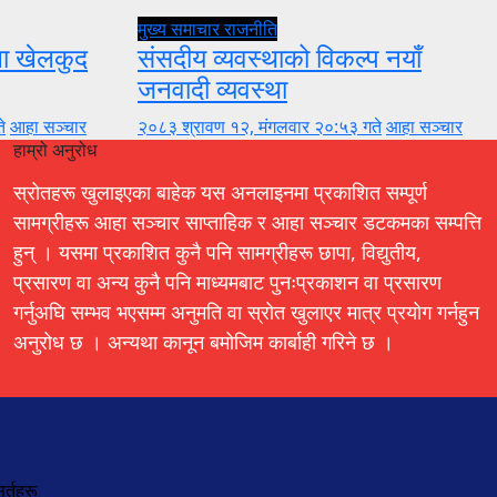
मुख्य समाचार
राजनीति
ुला खेलकुद
संसदीय व्यवस्थाको विकल्प नयाँ
जनवादी व्यवस्था
े
आहा सञ्चार
२०८३ श्रावण १२, मंगलवार २०:५३ गते
आहा सञ्चार
हाम्रो अनुरोध
स्रोतहरू खुलाइएका बाहेक यस अनलाइनमा प्रकाशित सम्पूर्ण
सामग्रीहरू आहा सञ्चार साप्ताहिक र आहा सञ्चार डटकमका सम्पत्ति
हुन् । यसमा प्रकाशित कुनै पनि सामग्रीहरू छापा, विद्युतीय,
प्रसारण वा अन्य कुनै पनि माध्यमबाट पुनःप्रकाशन वा प्रसारण
गर्नुअघि सम्भव भएसम्म अनुमति वा स्रोत खुलाएर मात्र प्रयोग गर्नहुन
अनुरोध छ । अन्यथा कानून बमोजिम कार्बाही गरिने छ ।
र्तहरू