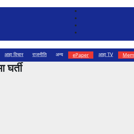
आहा विचार
राजनीति
अन्य
आहा TV
ePaper
Memb
ा घर्ती