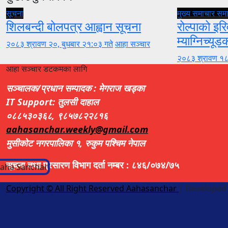
सूचना
मुख्य समाचार
सम
शिलबन्दी बोलपत्र आह्वान सूचना
रोल्पाको इरि
म्याग्निच्यूड
२०८३ श्रावण २०, बुधबार २१:०३ गते
आहा सञ्चार
२०८३ श्रावण १८
आहा सञ्चार डटकमका लागि
सञ्चालक/प्रधान सम्पादक : मेगराज खड्का
IT Support: तुलसी दाहाल
०८८५३०३६८, ९८५७८२२८१६
aahasanchar.weekly@gmail.com
मुसीकोट नगरपालिका १, रुकुम पश्चिम नेपाल
सूचना तथा प्रसारण विभाग दर्ता नम्बर : ८४६/०७४/७५
Copyright © All Right Reserved Aahasanchar
|
Developed