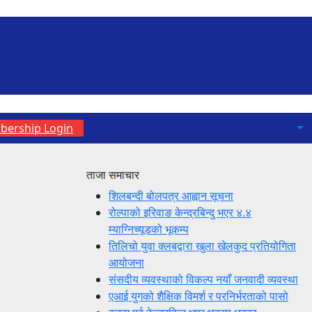
ership Login
ताजा समाचार
शिलबन्दी बोलपत्र आह्वान सूचना
रोल्पाको इरिवाङ केन्द्रबिन्दु भएर ४.४
म्याग्निच्यूडको भूकम्प
तिलिचो युवा क्लबद्वारा खुला खेलकुद प्रतियोगिता
आयोजना
संसदीय व्यवस्थाको विकल्प नयाँ जनवादी व्यवस्था
एआई युगको शैक्षिक विमर्श र परनिर्भरताको पासो