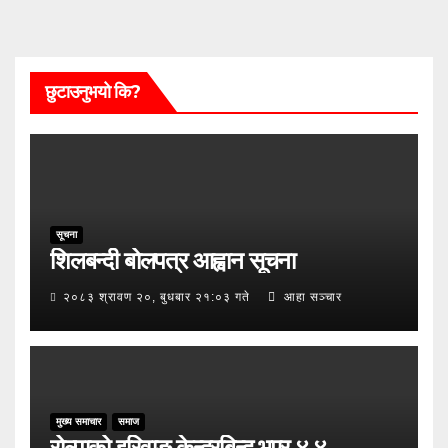
छुटाउनुभयो कि?
सूचना
शिलबन्दी बोलपत्र आह्वान सूचना
२०८३ श्रावण २०, बुधबार २१:०३ गते
आहा सञ्चार
मुख्य समाचार
समाज
रोल्पाको इरिवाङ केन्द्रबिन्दु भएर ४.४