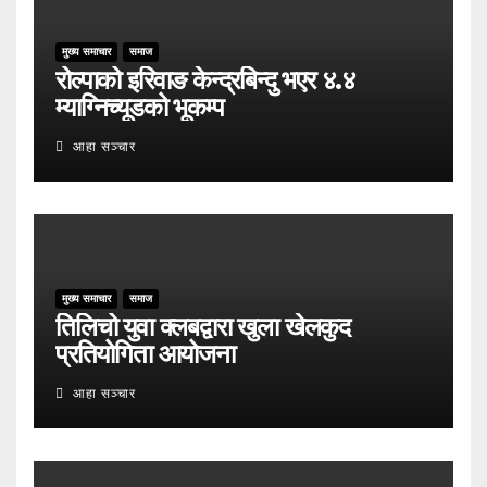
मुख्य समाचार
समाज
रोल्पाको इरिवाङ केन्द्रबिन्दु भएर ४.४
म्याग्निच्यूडको भूकम्प
आहा सञ्चार
मुख्य समाचार
समाज
तिलिचो युवा क्लबद्वारा खुला खेलकुद
प्रतियोगिता आयोजना
आहा सञ्चार