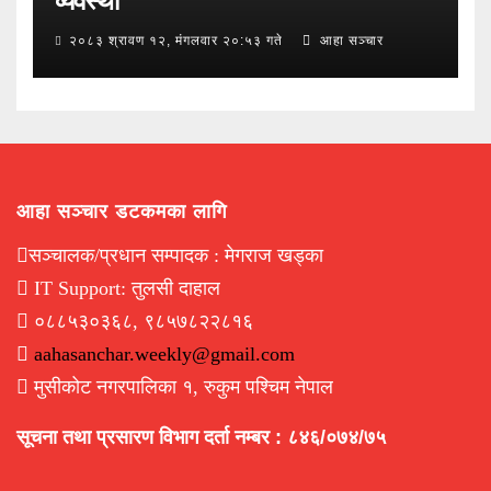
व्यवस्था
२०८३ श्रावण १२, मंगलवार २०:५३ गते
आहा सञ्चार
आहा सञ्चार डटकमका लागि
सञ्चालक/प्रधान सम्पादक : मेगराज खड्का
IT Support: तुलसी दाहाल
०८८५३०३६८, ९८५७८२२८१६
aahasanchar.weekly@gmail.com
मुसीकोट नगरपालिका १, रुकुम पश्चिम नेपाल
सूचना तथा प्रसारण विभाग दर्ता नम्बर : ८४६/०७४/७५