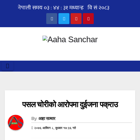
Skip
to
content
पसल चोरीको आरोपमा दुईजना पक्राउ
By
आहा सञ्चार
२०७६ आश्विन ८, बुधबार १७:३६ गते