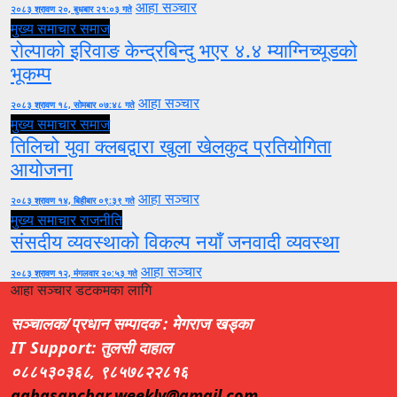
आहा सञ्चार
२०८३ श्रावण २०, बुधबार २१:०३ गते
मुख्य समाचार
समाज
रोल्पाको इरिवाङ केन्द्रबिन्दु भएर ४.४ म्याग्निच्यूडको
भूकम्प
आहा सञ्चार
२०८३ श्रावण १८, सोमबार ०७:४८ गते
मुख्य समाचार
समाज
तिलिचो युवा क्लबद्वारा खुला खेलकुद प्रतियोगिता
आयोजना
आहा सञ्चार
२०८३ श्रावण १४, बिहीबार ०९:३९ गते
मुख्य समाचार
राजनीति
संसदीय व्यवस्थाको विकल्प नयाँ जनवादी व्यवस्था
आहा सञ्चार
२०८३ श्रावण १२, मंगलवार २०:५३ गते
आहा सञ्चार डटकमका लागि
सञ्चालक/प्रधान सम्पादक : मेगराज खड्का
IT Support: तुलसी दाहाल
०८८५३०३६८, ९८५७८२२८१६
aahasanchar.weekly@gmail.com