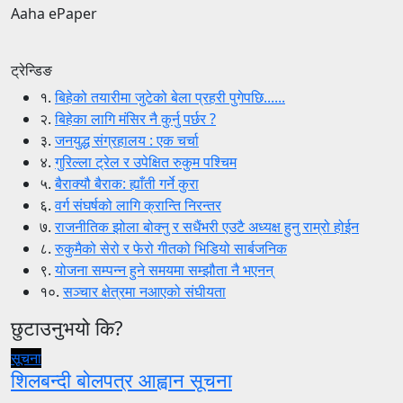
Aaha ePaper
ट्रेन्डिङ
१.
बिहेको तयारीमा जुटेको बेला प्रहरी पुगेपछि......
२.
बिहेका लागि मंसिर नै कुर्नु पर्छर ?
३.
जनयुद्ध संग्रहालय : एक चर्चा
४.
गुरिल्ला ट्रेल र उपेक्षित रुकुम पश्चिम
५.
बैराक्यौ बैराक: ह्याँती गर्ने कुरा
६.
वर्ग संघर्षको लागि क्रान्ति निरन्तर
७.
राजनीतिक झोला बोक्नु र सधैंभरी एउटै अध्यक्ष हुनु राम्रो होईन
८.
रुकुमैको सेरो र फेरो गीतको भिडियो सार्बजनिक
९.
योजना सम्पन्न हुने समयमा सम्झौता नै भएनन्
१०.
सञ्चार क्षेत्रमा नआएको संघीयता
छुटाउनुभयो कि?
सूचना
शिलबन्दी बोलपत्र आह्वान सूचना