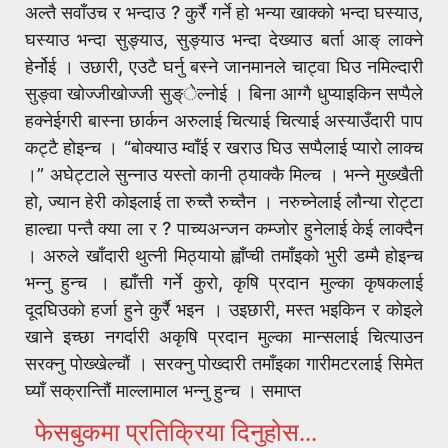
अल्तै सवाँउच र भन्दाउ ? कुर्रै गर्ने हो भन्या खाक्को भन्दा घस्याउ,
घस्याउ भन्दा सुङ्याउ, सुङ्याउ भन्दा देख्याउ बर्ता आङ् लाक्ने
हेर्नोई । उछारी, एउटै घर्नु बस्ने जानमानले चाट्वा घिउ नमिल्दारी
सुङ्वा खोज्जीखोज्जी सुङ्ेल्नोई । बिना आग्गै धुप्याइकिन सप्पैले
हक्नेईगरी बास्ना छार्कन अरुलाई चित्याई चित्याई अस्याउँदारी पाप
कट्टै होइन्च । “बोक्याउ म्वाँई र खराउ घिउ सप्पैलाई प्यारो लाक्च
।” अघेट्टाले सुन्नाउ यस्तो कानी ठ्याक्कै मिल्च । भन्ने मुख्खैती
हो, ज्यान हेरी कोइलाई ता रुच्तै रुच्तैन । नरुच्नेलाई लौन्या रोट्टा
हाल्द्या पन्तै क्या ला र ? पाच्यअन्जन कम्जोर हुनेलाई केई लाक्दैन
। अरुले खाँदारी थुत्नी मिठ्यायो ह्वाँप्ची तमाँइको भुरी डम्मै होइन्च
भन्नु हुन्च । ह्याँत्ती गर्ने कुरो, कृषि प्रदान मुल्का कृषकलाई
दूदघिउको हर्जा हुने कुर्रै भइन । उइछारी, मस्त भइकिन र कोइले
खाने इच्छा नगर्दारी अकृषि प्रदान मुल्का मान्सलाई चित्याउन
सरक्नु पोख्खेल्चौं । सरक्नु पोख्दारी तमाँइका गारीमटरलाई सिमेत
घ्याँ सक्रान्तिौं माल्लामाल भन्नु हुन्च । समाप्त
फेसबुकमा प्रतिक्रिया दिनुहोस...