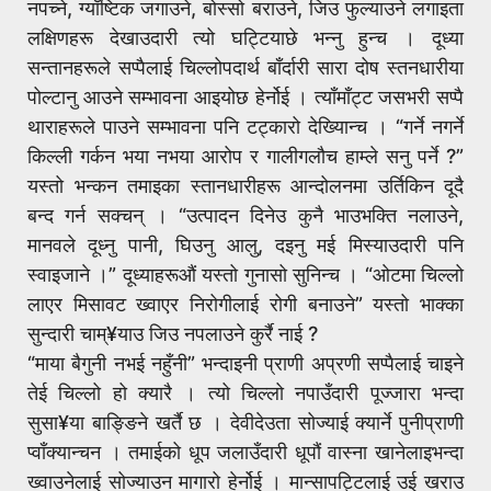
नपच्ने, ग्याँष्टिक जगाउने, बोस्सो बराउने, जिउ फुल्याउने लगाइता
लक्षिणहरू देखाउदारी त्यो घट्टियाछे भन्नु हुन्च । दूध्या
सन्तानहरूले सप्पैलाई चिल्लोपदार्थ बाँर्दारी सारा दोष स्तनधारीया
पोल्टानु आउने सम्भावना आइयोछ हेर्नोई । त्याँमाँट्ट जसभरी सप्पै
थाराहरूले पाउने सम्भावना पनि टट्कारो देख्यिान्च । “गर्ने नगर्ने
किल्ली गर्कन भया नभया आरोप र गालीगलौच हाम्ले सनु पर्ने ?”
यस्तो भन्कन तमाइका स्तानधारीहरू आन्दोलनमा उर्तिकिन दूदै
बन्द गर्न सक्चन् । “उत्पादन दिनेउ कुनै भाउभक्ति नलाउने,
मानवले दूध्नु पानी, घिउनु आलु, दइनु मई मिस्याउदारी पनि
स्वाइजाने ।” दूध्याहरूऔं यस्तो गुनासो सुनिन्च । “ओटमा चिल्लो
लाएर मिसावट ख्वाएर निरोगीलाई रोगी बनाउने” यस्तो भाक्का
सुन्दारी चाम्¥याउ जिउ नपलाउने कुर्रै नाई ?
“माया बैगुनी नभई नहुँनी” भन्दाइनी प्राणी अप्रणी सप्पैलाई चाइने
तेई चिल्लो हो क्यारै । त्यो चिल्लो नपाउँदारी पूज्जारा भन्दा
सुसा¥या बाङ्ङिने खर्तै छ । देवीदेउता सोज्याई क्यार्ने पुनीप्राणी
प्वाँक्यान्चन । तमाईको धूप जलाउँदारी धूपौं वास्ना खानेलाइभन्दा
ख्वाउनेलाई सोज्याउन मागारो हेर्नोई । मान्सापट्टिलाई उई खराउ