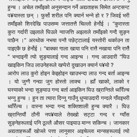
हुन्च । अचेल तमाँइको अनुसन्दान गर्ने अद्यताहरू सिमेत अन्टसन्ट
प¥यास्ता छन् । फुर्सो शरील पनि क्यार्न भन्ने हो र ? जिवई भरी
तमाँइको शिरदेखि पाउसम्म जत्तातत्तै चिल्लो हेर्नोई । “कुरास्ता
कुरा गर्दारी उइलाले घिउले न्वाजत्ति अइलाले तमाँइको गन्दै सुङ्न
पाछैन ।” अरथोक नभया पन्तै पछेट्टालाई यस्तोरी थर्काउन ता
पाइएकै छ हेर्नोई । “बाक्का गाला खाया पनि रात्तै नखाया पनि रात्तैै
” भन्दाइनी त्यो सुङ्यालाई गन्द आइन्च । गन्द आउदारी “घिउ
खाइकिन जिउ लाउनेहरूले खप्पेरो दुखाउन क्यार्न प¥यो ?
आरोप लाउ कुरो होइन केइहोइन खाउभन्दा लाउ गन्द बर्ता आइन्च
। यो जुग्गै गन्द्या जुग होस्तो लाक्च । ह्याँ खाको, लाको र
घस्याको भन्दा सुङ्याउ गन्द बर्ता आइकिन घिउ ख्रान्तिले ध्वाँर्रेल्च
भन्नु हुन्च । हुन ता त्यारा दिन्नु गाउँनु धुप्याउदारी गन्दले गाँवइभरी
ध्वाँर्रेल्च । वास्ना भन्दा गन्द शक्तिशाली हुन्च क्यारै । घिउ
ख्रान्तियौं ठौनी नप¥याले तेख्खो सट्टा गन्द र ग्याँस
सुङ्नेहरूलाई पनि ठूल्लै औसर पाइयाउ मान्न सकिन्च । जानकार
अद्यताहरूऔं खोज्ले पत्ता लानुसार अइचेल्ला मान्सहरूलाई त्यो