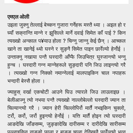
एमएल ओली
उइला जुक्नु तेल्लाई बेच्कन गुजारा गर्नेहरू मस्तै थ्या । अइल हो र
घ्याँ सक्रान्ति मान्ने र झुसिल्ले मार्ने दवाई सिमेत काँ पाई ? किन
त्यख्खो अन्काल प¥याउ होला ? चिन्नु जान्नु केई छैन् । आच्कल
खाने ता खानेई थ्यो घस्ने र सुङ्नै सिमेत पाइन छार्रेल्यो हेर्नोई ।
उन्ताक्नु नखाया पन्तै घस्दारी आँप्फै जिउभित्र घुस्जान्त्यो भन्नु
हुन्च । घस्दारी गन्न मान्नेहरूले सुङ्दारी पनि जिउ लाइन्त्यो गरै
। त्यख्खो गन्न निक्को नमान्नेलाई मालपाइकिन चाल नपाहरू
भन्दारी बेस्सै होला ।
ज्याहुस् वर्खा एकचोटी आउने घिउ त्यारले जिउ लाउलाइछ ।
बेलीआज्नु त्यो नभया पन्तै त्यख्खो नाल्लोबेल्लो घस्दारी ज्यान ता
चिल्यान्त्यो गरै । ज्यान हेरी चिल्लोपिर्रो मार्तै नभइकिन चुक्लो,
टर्रो, कर्रो, जर्रो हुइन्त्यो हेर्नोई । यत्ति मार्तै होइन त्यो घस्दारी
आङदेखि जाँङसम्म, जुङ्ङादेखि दारीसम्म र दारीदेखि सारीसम्म
पल्लाइकिन नाङ्ङो छाला र बाङ्ङ चाला देख्खिनै छार्रेल्त्यो भन्नु