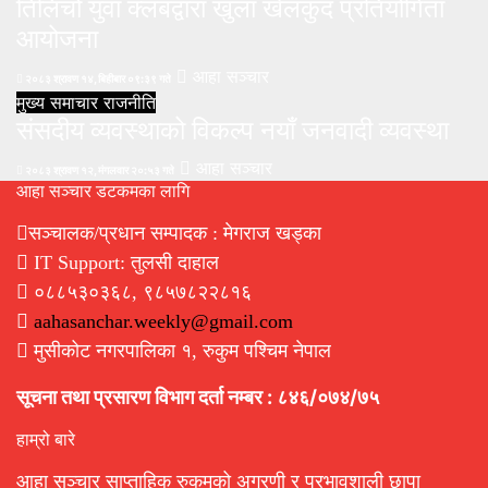
तिलिचो युवा क्लबद्वारा खुला खेलकुद प्रतियोगिता
आयोजना
आहा सञ्चार
२०८३ श्रावण १४, बिहीबार ०९:३९ गते
मुख्य समाचार
राजनीति
संसदीय व्यवस्थाको विकल्प नयाँ जनवादी व्यवस्था
आहा सञ्चार
२०८३ श्रावण १२, मंगलवार २०:५३ गते
आहा सञ्चार डटकमका लागि
सञ्चालक/प्रधान सम्पादक : मेगराज खड्का
IT Support: तुलसी दाहाल
०८८५३०३६८, ९८५७८२२८१६
aahasanchar.weekly@gmail.com
मुसीकोट नगरपालिका १, रुकुम पश्चिम नेपाल
सूचना तथा प्रसारण विभाग दर्ता नम्बर : ८४६/०७४/७५
हाम्रो बारे
आहा सञ्चार साप्ताहिक रुकुमको अग्रणी र प्रभावशाली छापा