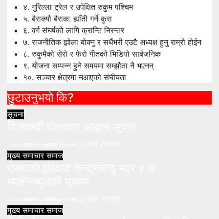
४.
गुरिल्ला ट्रेल र उपेक्षित रुकुम पश्चिम
५.
बैराक्यौ बैराक: ह्याँती गर्ने कुरा
६.
वर्ग संघर्षको लागि क्रान्ति निरन्तर
७.
राजनीतिक झोला बोक्नु र सधैंभरी एउटै अध्यक्ष हुनु राम्रो होईन
८.
रुकुमैको सेरो र फेरो गीतको भिडियो सार्बजनिक
९.
योजना सम्पन्न हुने समयमा सम्झौता नै भएनन्
१०.
सञ्चार क्षेत्रमा नआएको संघीयता
छुटाउनुभयो कि?
सूचना
शिलबन्दी बोलपत्र आह्वान सूचना
आहा सञ्चार
२०८३ श्रावण २०, बुधबार २१:०३ गते
मुख्य समाचार
समाज
रोल्पाको इरिवाङ केन्द्रबिन्दु भएर ४.४
म्याग्निच्यूडको भूकम्प
आहा सञ्चार
२०८३ श्रावण १८, सोमबार ०७:४८ गते
मुख्य समाचार
समाज