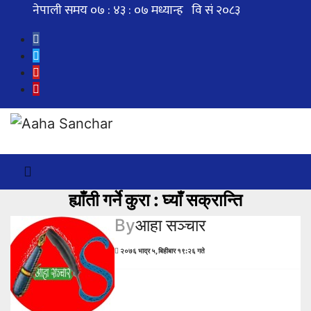
Skip
to
content
ह्याँती गर्ने कुरा : घ्याँ सक्रान्ति
By
आहा सञ्चार
२०७६ भाद्र ५, बिहीबार १९:२६ गते