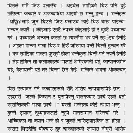
घिउले मार्तै जिउ पलाउँच । अइचेल तमाँइको घिउ पनि दुई
छाँउल्या जन्न्वारे र अजन्न्वा¥या आइयो छ भन्नु हुन्च । भन्नेहरू
“आँपूmलाई जुन घिउले जिउ पलाउच त्यई घिउ चाख्न पाइन्च”
भन्चन् क्यारै । कोइलाई एउटै नपच्ने कोइलाई हो र दुइटै पच्जान्च
गरे । पच्चाउने अन्जन कस्तो छ त्यस्सैमा भर पर्ने रह्ैइच हेर्नोई
। अइला मान्सा गाला घिउ र हिउँ जोखाया पन्तै चिल्लै हुन्चन गरै
। बरु तमाँइका गाल्ला फुस्रो होला भन्नेकुरा चिन्तै गर्न नपर्ने हेर्नोई
। तेइभइकिन ता कलाकाहरू “मलाई अम्रिकानी यई, जाप्पानजर्मन
यई, बेलायत्नी यई तर चिन्ता छैन केई” भन्किने भावना ओकल्चन्
।
घिउ उत्पादन गर्ने जन्न्वारहरूले सँदै आरोप खप्पयाखप्पेई छन् ।
उइछारी “जल्ले किम्सन र घुसपिस्नु रालगज्यार छार्च उइले बर्ता
ख्रान्तिकारी गफ्या छार्च ।” यस्तो भन्नेहरू कोई नभया भन्नु ।
कुन्नै ट्याम्नु दूध्याहरूलाई खुप्पै मानसम्मान गरिन्त्यो गरे ।
आच्चिकल ता क्यार्न भन्ने हो र जुक्ले खरिष्ट्याइकिन ता होला ।
खराउ घिउदेखि बोक्याउ दूद चाख्वाहरूले लायाउ नौमुरी आरोप