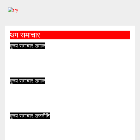
थप समाचार
मुख्य समाचार
समाज
रोल्पाको इरिवाङ केन्द्रबिन्दु भएर ४.४
म्याग्निच्यूडको भूकम्प
आहा सञ्चार
मुख्य समाचार
समाज
तिलिचो युवा क्लबद्वारा खुला खेलकुद
प्रतियोगिता आयोजना
आहा सञ्चार
मुख्य समाचार
राजनीति
संसदीय व्यवस्थाको विकल्प नयाँ जनवादी
व्यवस्था