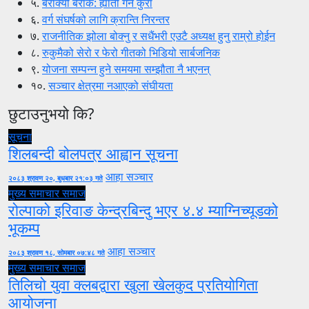
५.
बैराक्यौ बैराक: ह्याँती गर्ने कुरा
६.
वर्ग संघर्षको लागि क्रान्ति निरन्तर
७.
राजनीतिक झोला बोक्नु र सधैंभरी एउटै अध्यक्ष हुनु राम्रो होईन
८.
रुकुमैको सेरो र फेरो गीतको भिडियो सार्बजनिक
९.
योजना सम्पन्न हुने समयमा सम्झौता नै भएनन्
१०.
सञ्चार क्षेत्रमा नआएको संघीयता
छुटाउनुभयो कि?
सूचना
शिलबन्दी बोलपत्र आह्वान सूचना
आहा सञ्चार
२०८३ श्रावण २०, बुधबार २१:०३ गते
मुख्य समाचार
समाज
रोल्पाको इरिवाङ केन्द्रबिन्दु भएर ४.४ म्याग्निच्यूडको
भूकम्प
आहा सञ्चार
२०८३ श्रावण १८, सोमबार ०७:४८ गते
मुख्य समाचार
समाज
तिलिचो युवा क्लबद्वारा खुला खेलकुद प्रतियोगिता
आयोजना