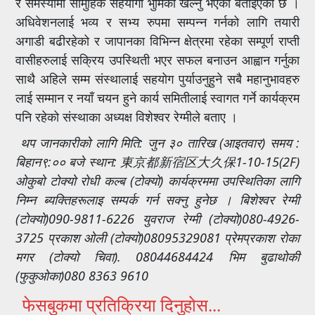
र समस्यामा सामुहिक सहयोगी भुमिका खेल्नु भएको बताईएको छ ।
अधिवेशनलाई भव्य र सभ्य रुपमा सम्पन्न गर्नको लागि तयारी
अगाडी बढीरहेको र जापानका विभिन्न क्षेत्रमा रहेका सम्पूर्ण राप्ती
वासीहरुलाई सक्रिय उपस्थिती भएर सफल बनाउन आह्वान गर्नुका
साथै अहिले सम्म संस्थालाई सहयोग पुर्याउनुहुने सबै महानुभावहरु
लाई सम्मान र नयाँ चयन हुने कार्य समितीलाई स्वागत गर्ने कार्यक्रम
पनि रहेको संस्थाका अध्यक्ष विशेश्वर रेग्मीले बताए ।
थप जानकारीको लागि मिति: जुन ३० तारिख (आइतवार) समय :
बिहान९:०० बजे स्थान: 東京都新宿区大久保1-10-15(2F)
ओकुबो टोक्यो रोधी कल्ब (टोक्यो) कार्यक्रममा उपस्थितिका लागि
निम्न ब्यक्तिहरूलाइ सम्पर्क गर्न सक्नु हुनेछ । बिशेश्वर रेग्मी
(टोक्यो)090-9811-6226 युवराज रेग्मी (टोक्यो)080-4926-
3725 प्रकाश ओली (टोक्यो)08095329081 प्रेमप्रकाश रोका
मगर (टोक्यो चिवा). 08044684424 भिम बुढाथोकी
(फुकुओका)080 8363 9610
फेसबुकमा प्रतिक्रिया दिनुहोस...