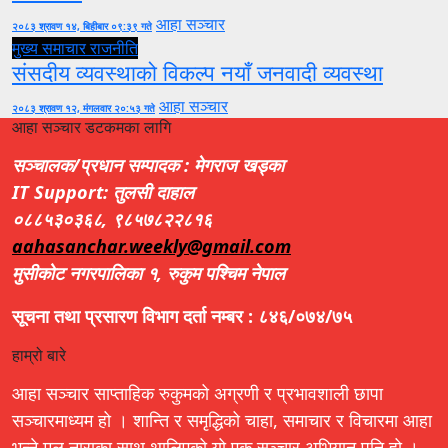
आहा सञ्चार
२०८३ श्रावण १४, बिहीबार ०९:३९ गते
मुख्य समाचार
राजनीति
संसदीय व्यवस्थाको विकल्प नयाँ जनवादी व्यवस्था
आहा सञ्चार
२०८३ श्रावण १२, मंगलवार २०:५३ गते
आहा सञ्चार डटकमका लागि
सञ्चालक/प्रधान सम्पादक : मेगराज खड्का
IT Support: तुलसी दाहाल
०८८५३०३६८, ९८५७८२२८१६
aahasanchar.weekly@gmail.com
मुसीकोट नगरपालिका १, रुकुम पश्चिम नेपाल
सूचना तथा प्रसारण विभाग दर्ता नम्बर : ८४६/०७४/७५
हाम्रो बारे
आहा सञ्चार साप्ताहिक रुकुमको अग्रणी र प्रभावशाली छापा
सञ्चारमाध्यम हो । शान्ति र समृद्धिको चाहा, समाचार र विचारमा आहा
भन्ने मुल नाराका साथ थालिएको यो एक सञ्चार अभियान पनि हो ।