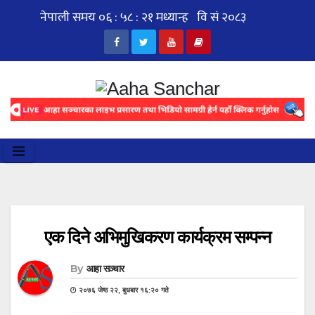
Skip
to
content
एक दिने अभिमुखिकरण कार्यक्रम सम्पन्न
By
आहा सञ्चार
२०७६ जेष्ठ २२, बुधबार १६:२० गते