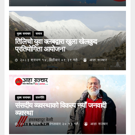
मुख्य समाचार
समाज
तिलिचो युवा क्लबद्वारा खुला खेलकुद
प्रतियोगिता आयोजना
२०८३ श्रावण १४, बिहीबार ०९:३९ गते
आहा सञ्चार
मुख्य समाचार
राजनीति
संसदीय व्यवस्थाको विकल्प नयाँ जनवादी
व्यवस्था
२०८३ श्रावण १२, मंगलवार २०:५३ गते
आहा सञ्चार