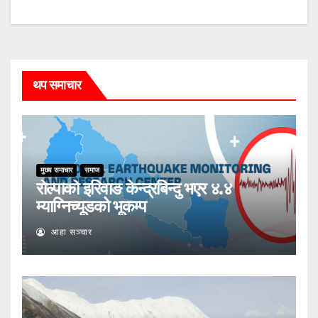
थप समाचार
मुख्य समाचार
समाज
रोल्पाको इरिवाङ केन्द्रबिन्दु भएर ४.४
म्याग्निच्यूडको भूकम्प
आहा सञ्चार