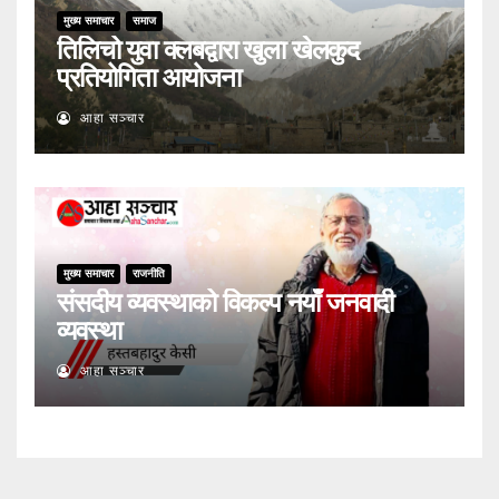
मुख्य समाचार
समाज
तिलिचो युवा क्लबद्वारा खुला खेलकुद
प्रतियोगिता आयोजना
आहा सञ्चार
मुख्य समाचार
राजनीति
संसदीय व्यवस्थाको विकल्प नयाँ जनवादी
व्यवस्था
आहा सञ्चार