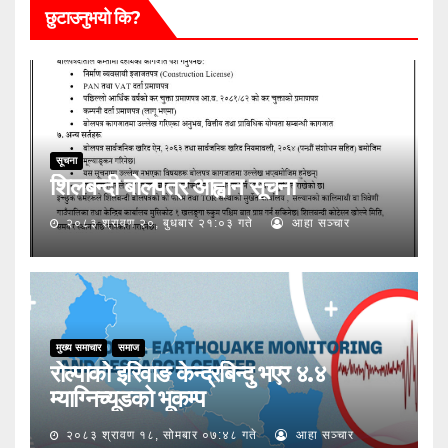
छुटाउनुभयो कि?
सूचना
शिलबन्दी बोलपत्र आह्वान सूचना
२०८३ श्रावण २०, बुधबार २१:०३ गते
आहा सञ्चार
मुख्य समाचार
समाज
रोल्पाको इरिवाङ केन्द्रबिन्दु भएर ४.४
म्याग्निच्यूडको भूकम्प
२०८३ श्रावण १८, सोमबार ०७:४८ गते
आहा सञ्चार