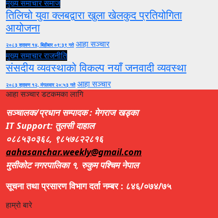
मुख्य समाचार
समाज
तिलिचो युवा क्लबद्वारा खुला खेलकुद प्रतियोगिता
आयोजना
आहा सञ्चार
२०८३ श्रावण १४, बिहीबार ०९:३९ गते
मुख्य समाचार
राजनीति
संसदीय व्यवस्थाको विकल्प नयाँ जनवादी व्यवस्था
आहा सञ्चार
२०८३ श्रावण १२, मंगलवार २०:५३ गते
आहा सञ्चार डटकमका लागि
सञ्चालक/प्रधान सम्पादक : मेगराज खड्का
IT Support: तुलसी दाहाल
०८८५३०३६८, ९८५७८२२८१६
aahasanchar.weekly@gmail.com
मुसीकोट नगरपालिका १, रुकुम पश्चिम नेपाल
सूचना तथा प्रसारण विभाग दर्ता नम्बर : ८४६/०७४/७५
हाम्रो बारे