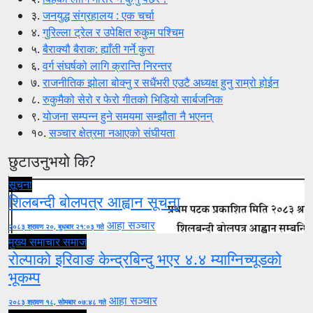
३.
जनयुद्ध संग्रहालय : एक चर्चा
४.
गुरिल्ला ट्रेल र उपेक्षित रुकुम पश्चिम
५.
बैराक्यौ बैराक: ह्याँती गर्ने कुरा
६.
वर्ग संघर्षको लागि क्रान्ति निरन्तर
७.
राजनीतिक झोला बोक्नु र सधैंभरी एउटै अध्यक्ष हुनु राम्रो होईन
८.
रुकुमैको सेरो र फेरो गीतको भिडियो सार्बजनिक
९.
योजना सम्पन्न हुने समयमा सम्झौता नै भएनन्
१०.
सञ्चार क्षेत्रमा नआएको संघीयता
छुटाउनुभयो कि?
सूचना
शिलबन्दी बोलपत्र आह्वान सूचना
आहा सञ्चार
२०८३ श्रावण २०, बुधबार २१:०३ गते
मुख्य समाचार
समाज
रोल्पाको इरिवाङ केन्द्रबिन्दु भएर ४.४ म्याग्निच्यूडको
भूकम्प
आहा सञ्चार
२०८३ श्रावण १८, सोमबार ०७:४८ गते