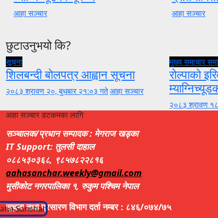
आहा सञ्चार
आहा सञ्चार
छुटाउनुभयो कि?
सूचना
मुख्य समाचार
सम
शिलबन्दी बोलपत्र आह्वान सूचना
रोल्पाको इरि
म्याग्निच्यूड
२०८३ श्रावण २०, बुधबार २१:०३ गते
आहा सञ्चार
२०८३ श्रावण १८
आहा सञ्चार डटकमका लागि
सञ्चालक/प्रधान सम्पादक : मेगराज खड्का
IT Support: तुलसी दाहाल
०८८५३०३६८, ९८५७८२२८१६
aahasanchar.weekly@gmail.com
मुसीकोट नगरपालिका १, रुकुम पश्चिम नेपाल
सूचना तथा प्रसारण विभाग दर्ता नम्बर : ८४६/०७४/७५