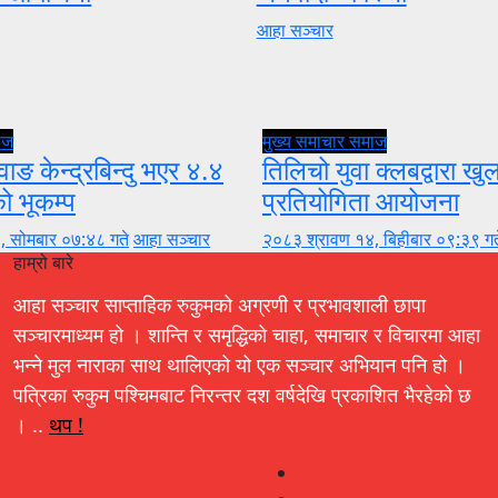
आहा सञ्चार
ाज
मुख्य समाचार
समाज
वाङ केन्द्रबिन्दु भएर ४.४
तिलिचो युवा क्लबद्वारा ख
को भूकम्प
प्रतियोगिता आयोजना
, सोमबार ०७:४८ गते
आहा सञ्चार
२०८३ श्रावण १४, बिहीबार ०९:३९ गत
हाम्रो बारे
आहा सञ्चार साप्ताहिक रुकुमको अग्रणी र प्रभावशाली छापा
सञ्चारमाध्यम हो । शान्ति र समृद्धिको चाहा, समाचार र विचारमा आहा
भन्ने मुल नाराका साथ थालिएको यो एक सञ्चार अभियान पनि हो ।
पत्रिका रुकुम पश्चिमबाट निरन्तर दश वर्षदेखि प्रकाशित भैरहेको छ
। ..
थप !