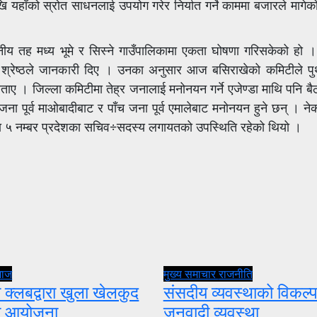
ि यहाँको स्रोत साधनलाई उपयोग गरेर निर्यात गर्ने काममा बजारले मागे
तह मध्य भूमे र सिस्ने गाउँपालिकामा एकता घोषणा गरिसकेको हो । प
हादुर श्रेष्ठले जानकारी दिए । उनका अनुसार आज बसिराखेको कमिटीले प
ताए । जिल्ला कमिटीमा तेह्र जनालाई मनोनयन गर्ने एजेण्डा माथि पनि ब
ना पूर्व माओबादीबाट र पाँच जना पूर्व एमालेबाट मनोनयन हुने छन् । नेक
तथा ५ नम्बर प्रदेशका सचिव÷सदस्य लगायतको उपस्थिति रहेको थियो ।
माज
मुख्य समाचार
राजनीति
 क्लबद्वारा खुला खेलकुद
संसदीय व्यवस्थाको विकल्प
ता आयोजना
जनवादी व्यवस्था