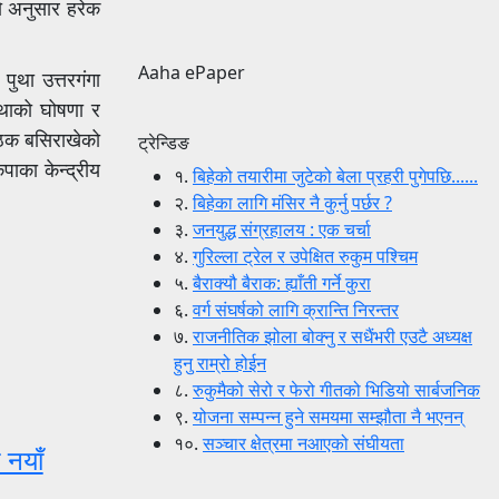
को अनुसार हरेक
Aaha ePaper
ुथा उत्तरगंगा
ुथाको घोषणा र
ैठक बसिराखेको
ट्रेन्डिङ
पाका केन्द्रीय
१.
बिहेको तयारीमा जुटेको बेला प्रहरी पुगेपछि......
२.
बिहेका लागि मंसिर नै कुर्नु पर्छर ?
३.
जनयुद्ध संग्रहालय : एक चर्चा
४.
गुरिल्ला ट्रेल र उपेक्षित रुकुम पश्चिम
५.
बैराक्यौ बैराक: ह्याँती गर्ने कुरा
६.
वर्ग संघर्षको लागि क्रान्ति निरन्तर
७.
राजनीतिक झोला बोक्नु र सधैंभरी एउटै अध्यक्ष
हुनु राम्रो होईन
८.
रुकुमैको सेरो र फेरो गीतको भिडियो सार्बजनिक
९.
योजना सम्पन्न हुने समयमा सम्झौता नै भएनन्
१०.
सञ्चार क्षेत्रमा नआएको संघीयता
 नयाँ