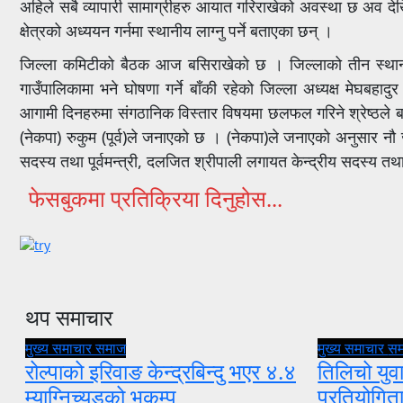
अहिले सबै व्यापारी सामाग्रीहरु आयात गरिराखेको अवस्था छ अव देख
क्षेत्रको अध्ययन गर्नमा स्थानीय लाग्नु पर्ने बताएका छन् ।
जिल्ला कमिटीको बैठक आज बसिराखेको छ । जिल्लाको तीन स्थानीय 
गाउँपालिकामा भने घोषणा गर्ने बाँकी रहेको जिल्ला अध्यक्ष मेघब
आगामी दिनहरुमा संगठानिक विस्तार विषयमा छलफल गरिने श्रेष्ठले ब
(नेकपा) रुकुम (पूर्व)ले जनाएको छ । (नेकपा)ले जनाएको अनुसार नौ ज
सदस्य तथा पूर्वमन्त्री, दलजित श्रीपाली लगायत केन्द्रीय सदस्य 
फेसबुकमा प्रतिक्रिया दिनुहोस...
थप समाचार
मुख्य समाचार
समाज
मुख्य समाचार
स
रोल्पाको इरिवाङ केन्द्रबिन्दु भएर ४.४
तिलिचो युवा
म्याग्निच्यूडको भूकम्प
प्रतियोगि