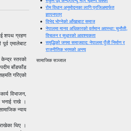
रुकुम पूर्व केन्द्रविन्दु भएर भूकम्प धक्का
रोम विधान अनुमोदनका लागि प्रजिअमार्फत
ज्ञापनपत्र
विभेद भोग्नेको आँखाबाट समाज
नेपालमा मानव अधिकारको वर्तमान अवस्था: चुनौती,
लाई शपथ ग्रहण
विचलन र सुधारको आवश्यकता
समृद्धिको जगमा समाजवाद: नेपालमा पुँजी निर्माण र
पूर्व एमालेबाट
राजनीतिक भ्रमको अन्त्य
ेन्द्र स्तरको
सामाजिक सञ्जाल
 पदीय बाँडफाँड
ी सहमति गरिएको
कार्य विभाजन,
ने भनाई राखे ।
सामाजिक न्याय
 राखेका थिए ।