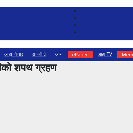
आहा विचार
राजनीति
अन्य
आहा TV
ePaper
Memb
िटीको शपथ ग्रहण