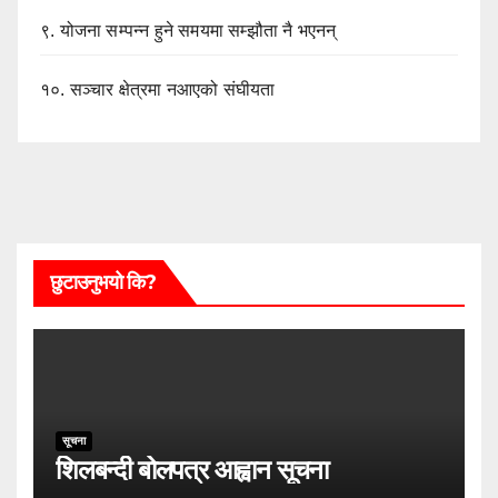
९.
योजना सम्पन्न हुने समयमा सम्झौता नै भएनन्
१०.
सञ्चार क्षेत्रमा नआएको संघीयता
छुटाउनुभयो कि?
सूचना
शिलबन्दी बोलपत्र आह्वान सूचना