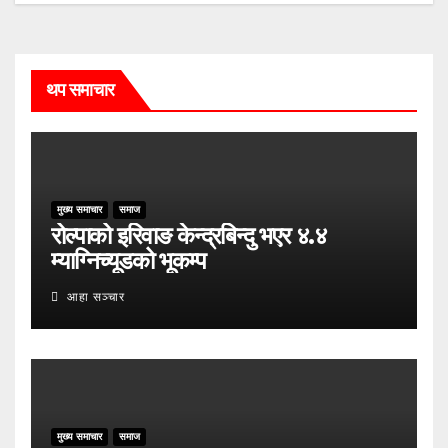
थप समाचार
मुख्य समाचार
समाज
रोल्पाको इरिवाङ केन्द्रबिन्दु भएर ४.४
म्याग्निच्यूडको भूकम्प
आहा सञ्चार
मुख्य समाचार
समाज