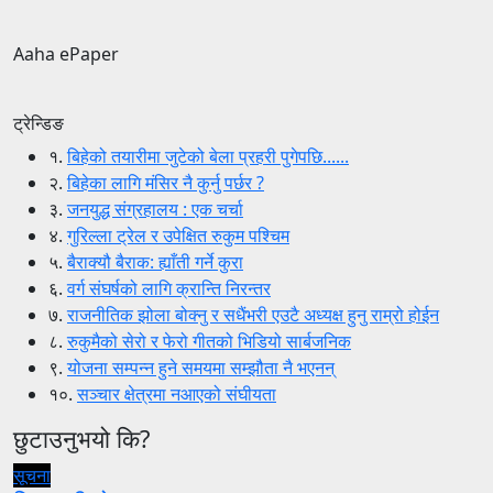
Aaha ePaper
ट्रेन्डिङ
१.
बिहेको तयारीमा जुटेको बेला प्रहरी पुगेपछि......
२.
बिहेका लागि मंसिर नै कुर्नु पर्छर ?
३.
जनयुद्ध संग्रहालय : एक चर्चा
४.
गुरिल्ला ट्रेल र उपेक्षित रुकुम पश्चिम
५.
बैराक्यौ बैराक: ह्याँती गर्ने कुरा
६.
वर्ग संघर्षको लागि क्रान्ति निरन्तर
७.
राजनीतिक झोला बोक्नु र सधैंभरी एउटै अध्यक्ष हुनु राम्रो होईन
८.
रुकुमैको सेरो र फेरो गीतको भिडियो सार्बजनिक
९.
योजना सम्पन्न हुने समयमा सम्झौता नै भएनन्
१०.
सञ्चार क्षेत्रमा नआएको संघीयता
छुटाउनुभयो कि?
सूचना