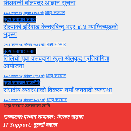
शिलबन्दी बोलपत्र आह्वान सूचना
आहा सञ्चार
२०८३ श्रावण २०, बुधबार २१:०३ गते
मुख्य समाचार
समाज
रोल्पाको इरिवाङ केन्द्रबिन्दु भएर ४.४ म्याग्निच्यूडको
भूकम्प
आहा सञ्चार
२०८३ श्रावण १८, सोमबार ०७:४८ गते
मुख्य समाचार
समाज
तिलिचो युवा क्लबद्वारा खुला खेलकुद प्रतियोगिता
आयोजना
आहा सञ्चार
२०८३ श्रावण १४, बिहीबार ०९:३९ गते
मुख्य समाचार
राजनीति
संसदीय व्यवस्थाको विकल्प नयाँ जनवादी व्यवस्था
आहा सञ्चार
२०८३ श्रावण १२, मंगलवार २०:५३ गते
आहा सञ्चार डटकमका लागि
सञ्चालक/प्रधान सम्पादक : मेगराज खड्का
IT Support: तुलसी दाहाल