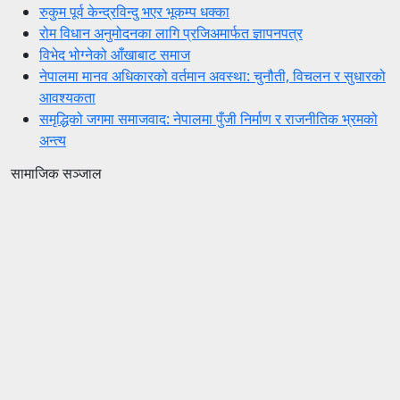
रुकुम पूर्व केन्द्रविन्दु भएर भूकम्प धक्का
रोम विधान अनुमोदनका लागि प्रजिअमार्फत ज्ञापनपत्र
विभेद भोग्नेको आँखाबाट समाज
नेपालमा मानव अधिकारको वर्तमान अवस्था: चुनौती, विचलन र सुधारको
आवश्यकता
समृद्धिको जगमा समाजवाद: नेपालमा पुँजी निर्माण र राजनीतिक भ्रमको
अन्त्य
सामाजिक सञ्जाल