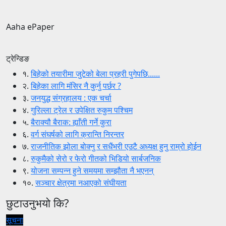
Aaha ePaper
ट्रेन्डिङ
१.
बिहेको तयारीमा जुटेको बेला प्रहरी पुगेपछि......
२.
बिहेका लागि मंसिर नै कुर्नु पर्छर ?
३.
जनयुद्ध संग्रहालय : एक चर्चा
४.
गुरिल्ला ट्रेल र उपेक्षित रुकुम पश्चिम
५.
बैराक्यौ बैराक: ह्याँती गर्ने कुरा
६.
वर्ग संघर्षको लागि क्रान्ति निरन्तर
७.
राजनीतिक झोला बोक्नु र सधैंभरी एउटै अध्यक्ष हुनु राम्रो होईन
८.
रुकुमैको सेरो र फेरो गीतको भिडियो सार्बजनिक
९.
योजना सम्पन्न हुने समयमा सम्झौता नै भएनन्
१०.
सञ्चार क्षेत्रमा नआएको संघीयता
छुटाउनुभयो कि?
सूचना