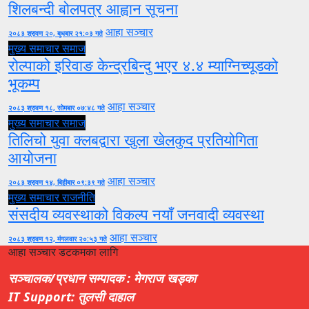
शिलबन्दी बोलपत्र आह्वान सूचना
आहा सञ्चार
२०८३ श्रावण २०, बुधबार २१:०३ गते
मुख्य समाचार
समाज
रोल्पाको इरिवाङ केन्द्रबिन्दु भएर ४.४ म्याग्निच्यूडको
भूकम्प
आहा सञ्चार
२०८३ श्रावण १८, सोमबार ०७:४८ गते
मुख्य समाचार
समाज
तिलिचो युवा क्लबद्वारा खुला खेलकुद प्रतियोगिता
आयोजना
आहा सञ्चार
२०८३ श्रावण १४, बिहीबार ०९:३९ गते
मुख्य समाचार
राजनीति
संसदीय व्यवस्थाको विकल्प नयाँ जनवादी व्यवस्था
आहा सञ्चार
२०८३ श्रावण १२, मंगलवार २०:५३ गते
आहा सञ्चार डटकमका लागि
सञ्चालक/प्रधान सम्पादक : मेगराज खड्का
IT Support: तुलसी दाहाल