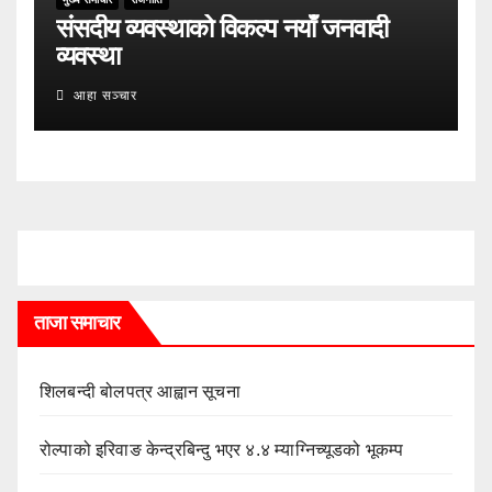
संसदीय व्यवस्थाको विकल्प नयाँ जनवादी
व्यवस्था
आहा सञ्चार
ताजा समाचार
शिलबन्दी बोलपत्र आह्वान सूचना
रोल्पाको इरिवाङ केन्द्रबिन्दु भएर ४.४ म्याग्निच्यूडको भूकम्प