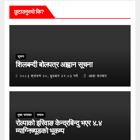
छुटाउनुभयो कि?
सूचना
शिलबन्दी बोलपत्र आह्वान सूचना
२०८३ श्रावण २०, बुधबार २१:०३ गते
आहा सञ्चार
मुख्य समाचार
समाज
रोल्पाको इरिवाङ केन्द्रबिन्दु भएर ४.४
म्याग्निच्यूडको भूकम्प