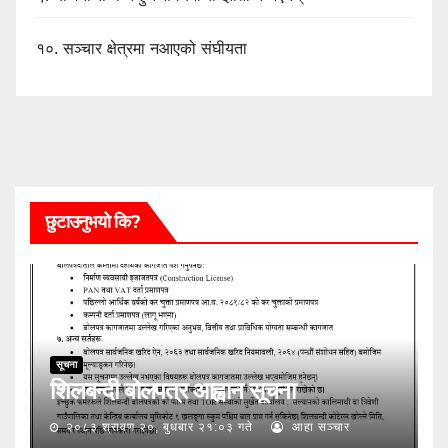
१०.
सञ्चार क्षेत्रमा नआएको संघीयता
छुटाउनुभयो कि?
सूचना
शिलबन्दी बोलपत्र आह्वान सूचना
२०८३ श्रावण २०, बुधबार २१:०३ गते
आहा सञ्चार