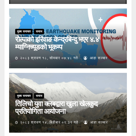
मुख्य समाचार
समाज
रोल्पाको इरिवाङ केन्द्रबिन्दु भएर ४.४
म्याग्निच्यूडको भूकम्प
२०८३ श्रावण १८, सोमबार ०७:४८ गते
आहा सञ्चार
मुख्य समाचार
समाज
तिलिचो युवा क्लबद्वारा खुला खेलकुद
प्रतियोगिता आयोजना
२०८३ श्रावण १४, बिहीबार ०९:३९ गते
आहा सञ्चार