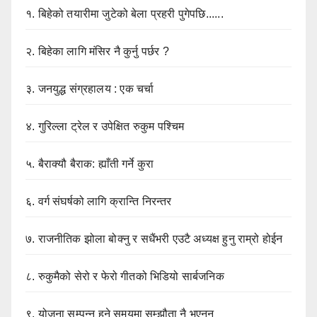
१.
बिहेको तयारीमा जुटेको बेला प्रहरी पुगेपछि......
२.
बिहेका लागि मंसिर नै कुर्नु पर्छर ?
३.
जनयुद्ध संग्रहालय : एक चर्चा
४.
गुरिल्ला ट्रेल र उपेक्षित रुकुम पश्चिम
५.
बैराक्यौ बैराक: ह्याँती गर्ने कुरा
६.
वर्ग संघर्षको लागि क्रान्ति निरन्तर
७.
राजनीतिक झोला बोक्नु र सधैंभरी एउटै अध्यक्ष हुनु राम्रो होईन
८.
रुकुमैको सेरो र फेरो गीतको भिडियो सार्बजनिक
९.
योजना सम्पन्न हुने समयमा सम्झौता नै भएनन्