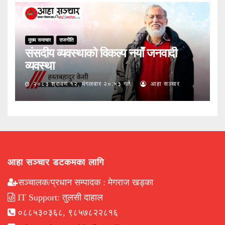
मुख्य समाचार
राजनीति
संसदीय व्यवस्थाको विकल्प नयाँ जनवादी
व्यवस्था
२०८३ श्रावण १२, मंगलवार २०:५३ गते
आहा सञ्चार
आहा सञ्चार डटकमका लागि
सञ्चालक/प्रधान सम्पादक : मेगराज खड्का
IT Support: तुलसी दाहाल
०८८५३०३६८, ९८५७८२२८१६