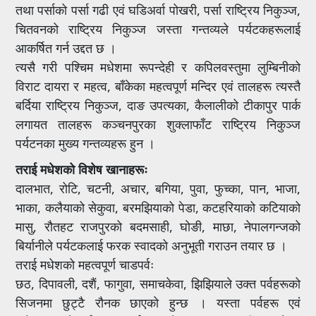
तथा पर्साको पर्सा गढी एवं घडिअर्वा पोखरी, पर्सा राष्ट्रिय निकुञ्ज,
चितवनको राष्ट्रिय निकुञ्ज जस्ता गन्तव्यले पर्यटकहरूलाई
आकर्षित गर्न उद्दत छ ।
त्यसै गरी पश्चिम मधेशमा रूपन्देही र कपिलवस्तुमा लुम्बिनीको
विराट दायरा र महत्व, बाँकेका महत्वपूर्ण मन्दिर एवं तालहरू त्यस्तै
बर्दिया राष्ट्रिय निकुञ्ज, दाङ उपत्यका, कैलालीको टीकापुर पार्क
लगायत तालहरू कञ्चनपुरका शुक्लाफाँट राष्ट्रिय निकुञ्ज
पर्यटनका मुख्य गन्तव्यहरू हुन ।
तराई मधेशको विशेष खानाहरूः
दालभात, रोटि, चटनी, अचार, बगिया, पुवा, फुच्का, पान, भाजा,
भाका, कलैयाको सेकुवा, बरमझियाको पेडा, कटहरियाको कटियाको
मासु, रौतहट राजपुरको बदमसाही, घोङी, माछा, नेपालगन्जको
बिर्यानीले पर्यटकलाई फरक स्वादको अनुभूती गराउन तयार छ ।
तराई मधेशको महत्वपूर्ण चाडपर्वः
छठ, दिपावली, दशैं, फागुवा, समाचकेवा, झिझियाले उक्त पर्वहरूको
सिजनमा छुट्टै रौनक छाएको हुन्छ । यस्ता पर्वहरू एवं