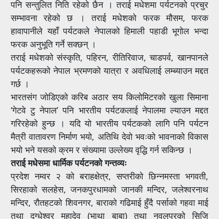
पनि सन्तुलित निति रहेको छैन । तराई मधेशमा पर्यटनको प्रचुर
सम्भावना रहेको छ । तराई मधेशको फरक मौसम, फरक
हावापानीले यहाँ पर्यटकले नेपालको हिमाली पहाडी भूगोल भन्दा
फरक अनुभूति गर्ने सक्छन् ।
तराई मधेशको संस्कृति, पहिरन, रीतिरिवाज, चाडपर्व, खानपानले
पर्यटकहरूको नेपाल भ्रमणको यात्रा र अवधिलाई लम्ब्याउन मद्दत
गर्छ ।
भारतसंग जोडिएको करिब अठार सय किलोमिटरको खुला सिमाना
‘गेटवे टु नेपाल’ पनि भारतीय पर्यटकलाई नेपालमा ल्याउन मद्दत
गरिरहेको हुन्छ । यदि यो भारतीय पर्यटकको लागि पनि पर्यटन
मैत्री वातावरण निर्माण भयो, अतिथि देवो भवःको भावनाको विकास
भयो भने यसको क्रम र संख्यामा उल्लेख्य वृद्धि गर्न सकिन्छ ।
तराई मधेसमा धार्मिक पर्यटनको गन्तव्यः
प्रदेश नम्वर २ को बराहक्षेत्र, सप्तरीको छिन्नमस्ता भगवती,
सिरहाको सलहेस, जनकपुरधामको जानकी मन्दिर, जलेश्वरनाथ
मन्दिर, रौतहटको शिवनगर, बाराको गढिमाई हुँदै पर्साको गहवा माई
तथा दुग्धेश्वर महादेव (भाथा बाबा) तथा नवलपुरको सिजि