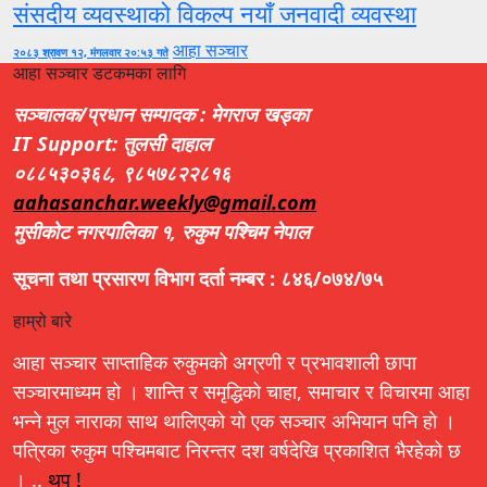
संसदीय व्यवस्थाको विकल्प नयाँ जनवादी व्यवस्था
आहा सञ्चार
२०८३ श्रावण १२, मंगलवार २०:५३ गते
आहा सञ्चार डटकमका लागि
सञ्चालक/प्रधान सम्पादक : मेगराज खड्का
IT Support: तुलसी दाहाल
०८८५३०३६८, ९८५७८२२८१६
aahasanchar.weekly@gmail.com
मुसीकोट नगरपालिका १, रुकुम पश्चिम नेपाल
सूचना तथा प्रसारण विभाग दर्ता नम्बर : ८४६/०७४/७५
हाम्रो बारे
आहा सञ्चार साप्ताहिक रुकुमको अग्रणी र प्रभावशाली छापा
सञ्चारमाध्यम हो । शान्ति र समृद्धिको चाहा, समाचार र विचारमा आहा
भन्ने मुल नाराका साथ थालिएको यो एक सञ्चार अभियान पनि हो ।
पत्रिका रुकुम पश्चिमबाट निरन्तर दश वर्षदेखि प्रकाशित भैरहेको छ
। ..
थप !