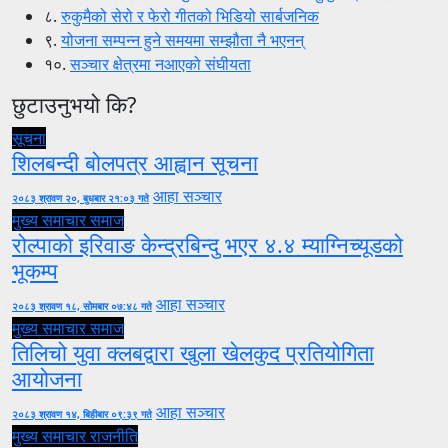
८.
रुकुमैको सेरो र फेरो गीतको भिडियो सार्बजनिक
९.
योजना सम्पन्न हुने समयमा सम्झौता नै भएनन्
१०.
सञ्चार क्षेत्रमा नआएको संघीयता
छुटाउनुभयो कि?
सूचना
शिलबन्दी बोलपत्र आह्वान सूचना
आहा सञ्चार
२०८३ श्रावण २०, बुधबार २१:०३ गते
मुख्य समाचार
समाज
रोल्पाको इरिवाङ केन्द्रबिन्दु भएर ४.४ म्याग्निच्यूडको
भूकम्प
आहा सञ्चार
२०८३ श्रावण १८, सोमबार ०७:४८ गते
मुख्य समाचार
समाज
तिलिचो युवा क्लबद्वारा खुला खेलकुद प्रतियोगिता
आयोजना
आहा सञ्चार
२०८३ श्रावण १४, बिहीबार ०९:३९ गते
मुख्य समाचार
राजनीति