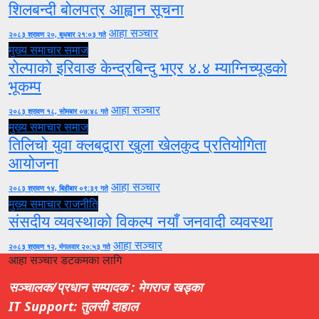
शिलबन्दी बोलपत्र आह्वान सूचना
आहा सञ्चार
२०८३ श्रावण २०, बुधबार २१:०३ गते
मुख्य समाचार
समाज
रोल्पाको इरिवाङ केन्द्रबिन्दु भएर ४.४ म्याग्निच्यूडको
भूकम्प
आहा सञ्चार
२०८३ श्रावण १८, सोमबार ०७:४८ गते
मुख्य समाचार
समाज
तिलिचो युवा क्लबद्वारा खुला खेलकुद प्रतियोगिता
आयोजना
आहा सञ्चार
२०८३ श्रावण १४, बिहीबार ०९:३९ गते
मुख्य समाचार
राजनीति
संसदीय व्यवस्थाको विकल्प नयाँ जनवादी व्यवस्था
आहा सञ्चार
२०८३ श्रावण १२, मंगलवार २०:५३ गते
आहा सञ्चार डटकमका लागि
सञ्चालक/प्रधान सम्पादक : मेगराज खड्का
IT Support: तुलसी दाहाल