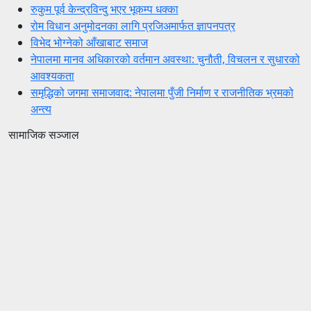
रुकुम पूर्व केन्द्रविन्दु भएर भूकम्प धक्का
रोम विधान अनुमोदनका लागि प्रजिअमार्फत ज्ञापनपत्र
विभेद भोग्नेको आँखाबाट समाज
नेपालमा मानव अधिकारको वर्तमान अवस्था: चुनौती, विचलन र सुधारको
आवश्यकता
समृद्धिको जगमा समाजवाद: नेपालमा पुँजी निर्माण र राजनीतिक भ्रमको
अन्त्य
सामाजिक सञ्जाल