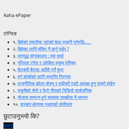
Aaha ePaper
ट्रेन्डिङ
१.
बिहेको तयारीमा जुटेको बेला प्रहरी पुगेपछि......
२.
बिहेका लागि मंसिर नै कुर्नु पर्छर ?
३.
जनयुद्ध संग्रहालय : एक चर्चा
४.
गुरिल्ला ट्रेल र उपेक्षित रुकुम पश्चिम
५.
बैराक्यौ बैराक: ह्याँती गर्ने कुरा
६.
वर्ग संघर्षको लागि क्रान्ति निरन्तर
७.
राजनीतिक झोला बोक्नु र सधैंभरी एउटै अध्यक्ष हुनु राम्रो होईन
८.
रुकुमैको सेरो र फेरो गीतको भिडियो सार्बजनिक
९.
योजना सम्पन्न हुने समयमा सम्झौता नै भएनन्
१०.
सञ्चार क्षेत्रमा नआएको संघीयता
छुटाउनुभयो कि?
सूचना