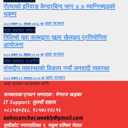
रोल्पाको इरिवाङ केन्द्रबिन्दु भएर ४.४ म्याग्निच्यूडको
भूकम्प
आहा सञ्चार
२०८३ श्रावण १८, सोमबार ०७:४८ गते
मुख्य समाचार
समाज
तिलिचो युवा क्लबद्वारा खुला खेलकुद प्रतियोगिता
आयोजना
आहा सञ्चार
२०८३ श्रावण १४, बिहीबार ०९:३९ गते
मुख्य समाचार
राजनीति
संसदीय व्यवस्थाको विकल्प नयाँ जनवादी व्यवस्था
आहा सञ्चार
२०८३ श्रावण १२, मंगलवार २०:५३ गते
आहा सञ्चार डटकमका लागि
सञ्चालक/प्रधान सम्पादक : मेगराज खड्का
IT Support: तुलसी दाहाल
०८८५३०३६८, ९८५७८२२८१६
aahasanchar.weekly@gmail.com
मुसीकोट नगरपालिका १, रुकुम पश्चिम नेपाल