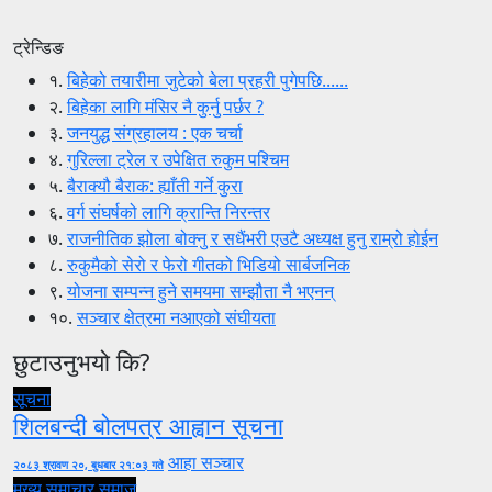
ट्रेन्डिङ
१.
बिहेको तयारीमा जुटेको बेला प्रहरी पुगेपछि......
२.
बिहेका लागि मंसिर नै कुर्नु पर्छर ?
३.
जनयुद्ध संग्रहालय : एक चर्चा
४.
गुरिल्ला ट्रेल र उपेक्षित रुकुम पश्चिम
५.
बैराक्यौ बैराक: ह्याँती गर्ने कुरा
६.
वर्ग संघर्षको लागि क्रान्ति निरन्तर
७.
राजनीतिक झोला बोक्नु र सधैंभरी एउटै अध्यक्ष हुनु राम्रो होईन
८.
रुकुमैको सेरो र फेरो गीतको भिडियो सार्बजनिक
९.
योजना सम्पन्न हुने समयमा सम्झौता नै भएनन्
१०.
सञ्चार क्षेत्रमा नआएको संघीयता
छुटाउनुभयो कि?
सूचना
शिलबन्दी बोलपत्र आह्वान सूचना
आहा सञ्चार
२०८३ श्रावण २०, बुधबार २१:०३ गते
मुख्य समाचार
समाज