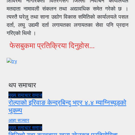
शिविरमा नागरिकता वितरणसँगै जिल्ला निर्वाचन कार्यालयले
मतदाता नामावली संकलन तथा अद्यावधिक समेत गरेको छ ।
त्यस्तै घरेलु तथा साना उद्योग विकास समितिको कार्यालयले पसल
दर्ता, लघु उद्यमी दर्ता लगायतका लगायतका सेवा पनि प्रदान
गरिएको थियो ।
फेसबुकमा प्रतिक्रिया दिनुहोस...
थप समाचार
मुख्य समाचार
समाज
रोल्पाको इरिवाङ केन्द्रबिन्दु भएर ४.४ म्याग्निच्यूडको
भूकम्प
आहा सञ्चार
मुख्य समाचार
समाज
तिलिचो युवा क्लबद्वारा खुला खेलकुद प्रतियोगिता